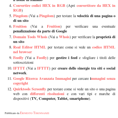
Convertire codici HEX in RGB
convertitore da HEX in
(Apri
RGB
)
Pingdom
Pingdom
velocità di una pagina o
(Vai a
) per testare la
di un sito
Fruition
Fruition
(Vai a
) per verificare una eventuale
penalizzazione da parte di Google
Domain Tools Whois
Whois
proprietà di
(Vai a
) per verificare la
un sito
Real Editor HTML
codice HTML
per testare come si vede un
nel browser
Feedly
Feedly
gestire i feed
(Vai a
) per
e sfogliare i titoli delle
sottoscrizioni
IFTTT
IFTTT
creare delle sinergie tra siti e social
(Vai a
) per
network
.
Google Ricerca Avanzata Immagini
i
mmagini senza
per cercare
copyright
Quirktools Screenfly
per testare come si vede un sito o una pagina
differenti risoluzioni
web con
e con vari tipi e marche di
TV, Computer, Tablet, smartphone
dispositivi (
).
Ernesto Tirinnanzi
Pubblicato da