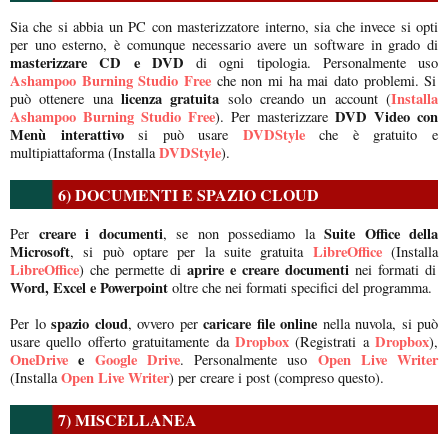
Sia che si abbia un PC con masterizzatore interno, sia che invece si opti
per uno esterno, è comunque necessario avere un software in grado di
masterizzare CD e DVD
di ogni tipologia. Personalmente uso
Ashampoo Burning Studio Free
che non mi ha mai dato problemi. Si
licenza gratuita
Installa
può ottenere una
solo creando un account (
Ashampoo Burning Studio Free
DVD Video con
). Per masterizzare
Menù interattivo
DVDStyle
si può usare
che è gratuito e
DVDStyle
multipiattaforma (Installa
).
6) DOCUMENTI E SPAZIO CLOUD
creare i documenti
Suite Office della
Per
, se non possediamo la
Microsoft
LibreOffice
, si può optare per la suite gratuita
(Installa
LibreOffice
aprire e creare documenti
) che permette di
nei formati di
Word, Excel e Powerpoint
oltre che nei formati specifici del programma.
spazio cloud
caricare file online
Per lo
, ovvero per
nella nuvola, si può
Dropbox
Dropbox
usare quello offerto gratuitamente da
(Registrati a
),
OneDrive
e
Google Drive
Open Live Writer
. Personalmente uso
Open Live Writer
(Installa
) per creare i post (compreso questo).
7) MISCELLANEA