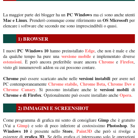
PC Windows
La maggior parte dei blogger ha un
ma ci sono anche utenti
Mac e Linux
OS Microsoft
. Prenderò comunque come riferimento un
per
elencare i software che secondo me sono imprescindibili o quasi.
1) BROWSER
PC Windows 10
Edge
I nuovi
hanno preinstallato
, che non è male e che
versione mobile
da qualche tempo ha pure una
e implementato diverse
estensioni
Chrome
Firefox
. È però ancora preferibile usare ancora
e
,
visto gli innumerevoli addon su cui possono contare.
Chrome
versioni instabili
può essere scaricato anche nelle
per avere nel
Chrome stabile, Chrome Beta, Chrome Dev e
PC contemporaneamente
Chrome Canary
versioni mobili
. Si possono installare anche le
di
Chrome e di Firefox
Opera
. Opzionalmente può essere installato anche
.
2) IMMAGINI E SCREENSHOT
Gimp
Come programma di grafica mi sento di consigliare
che è gratuito
Gimp
Photoshop
(Vai a
) e solo di poco inferiore al costosissimo
. Su
Windows 10
Store
Paint3D
è presente nello
,
che però si rivolge a
grafica 3D
esigenze di
. Se della grafica ci interessano solo le operazioni