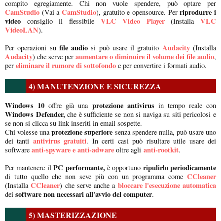
compito egregiamente. Chi non vuole spendere, può optare per
CamStudio
CamStudio
riprodurre i
(Vai a
), gratuito e opensource. Per
video
VLC Video Player
VLC
consiglio il flessibile
(Installa
VideoLAN
).
file audio
Audacity
Per operazioni su
si può usare il gratuito
(Installa
Audacity
aumentare o diminuire il volume dei file audio
) che serve per
,
eliminare il rumore di sottofondo
per
e per convertire i formati audio.
4) MANUTENZIONE E SICUREZZA
Windows 10
protezione antivirus
offre già una
in tempo reale con
Windows Defender,
che è sufficiente se non si naviga su siti pericolosi e
se non si clicca su link inseriti in email sospette.
protezione superiore
Chi volesse una
senza spendere nulla, può usare uno
antivirus gratuiti
dei tanti
. In certi casi può risultare utile usare dei
anti-spyware e anti-adware
anti-rootkit
software
oltre agli
.
PC performante,
ripulirlo periodicamente
Per mantenere il
è opportuno
CCleaner
di tutto quello che non seve più con un programma come
CCleaner
bloccare l'esecuzione automatica
(Installa
) che serve anche a
software non necessari all'avvio del computer
dei
.
5) MASTERIZZAZIONE