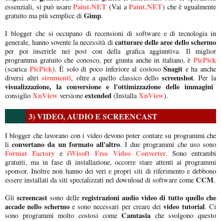
Paint.NET
Paint.NET
essenziali, si può usare
(Vai a
) che è ugualmente
Gimp
gratuito ma più semplice di
.
I blogger che si occupano di recensioni di software e di tecnologia in
catturare delle aree dello schermo
generale, hanno sovente la necessità di
per poi inserirle nei post con della grafica aggiuntiva. Il miglior
PicPick
programma gratuito che conosco, per giunta anche in italiano, è
PicPick
Snagit
(scarica
). È solo di poco inferiore al costoso
e ha anche
strumenti
screenshot
diversi altri
, oltre a quello classico dello
. Per la
visualizzazione, la conversione e l'ottimizzazione delle immagini
XnView
extended
XnView
consiglio
versione
(Installa
).
3) VIDEO, AUDIO E SCREENCAST
I blogger che lavorano con i video devono poter contare su programmi che
convertano da un formato all'altro
li
. I due programmi che uso sono
Format Factory
iWisoft Free Video Converter
e
. Sono entrambi
gratuiti, ma in fase di installazione, occorre stare attenti ai programmi
sponsor. Inoltre non hanno dei veri e propri siti di riferimento e debbono
CCM
essere installati da siti specializzati nel download di software come
.
screencast
registrazioni audio video di tutto quello che
Gli
sono delle
accade nello schermo
video tutorial
e sono necessari per creare dei
. Ci
Camtasia
sono programmi molto costosi come
che svolgono questo