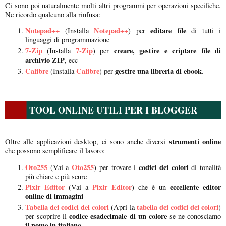
Ci sono poi naturalmente molti altri programmi per operazioni specifiche.
Ne ricordo qualcuno alla rinfusa:
Notepad++
Notepad++
editare file
(Installa
) per
di tutti i
linguaggi di programmazione
7-Zip
7-Zip
creare, gestire e criptare file di
(Installa
) per
archivio ZIP
, ecc
Calibre
Calibre
gestire una libreria di ebook
(Installa
) per
.
TOOL ONLINE UTILI PER I BLOGGER
strumenti online
Oltre alle applicazioni desktop, ci sono anche diversi
che possono semplificare il lavoro:
Oto255
Oto255
codici dei colori
(Vai a
) per trovare i
di tonalità
più chiare e più scure
Pixlr Editor
Pixlr Editor
eccellente editor
(Vai a
) che è un
online di immagini
Tabella dei codici dei colori
tabella dei codici dei colori
(Apri la
)
codice esadecimale di un colore
per scoprire il
se ne conosciamo
il nome in italiano