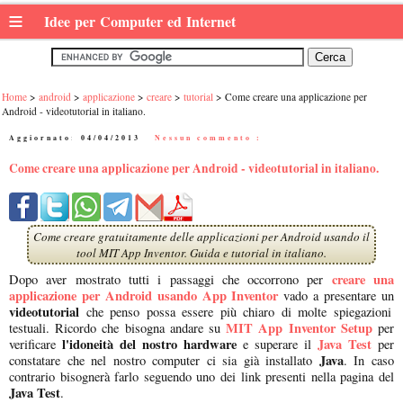
≡
Idee per Computer ed Internet
Home
android
applicazione
creare
tutorial
Come creare una applicazione per
Android - videotutorial in italiano.
Aggiornato:
04/04/2013
|
Nessun commento :
Come creare una applicazione per Android - videotutorial in italiano.
Come creare gratuitamente delle applicazioni per Android usando il
tool MIT App Inventor. Guida e tutorial in italiano.
creare una
Dopo aver mostrato tutti i passaggi che occorrono per
applicazione per Android usando App
Inventor
vado a presentare un
videotutorial
che penso possa essere più chiaro di molte spiegazioni
MIT App Inventor Setup
testuali. Ricordo che bisogna andare su
per
l'idoneità del nostro hardware
Java Test
verificare
e superare il
per
Java
constatare che nel nostro computer ci sia già installato
. In caso
contrario bisognerà farlo seguendo uno dei link presenti nella pagina del
Java Test
.