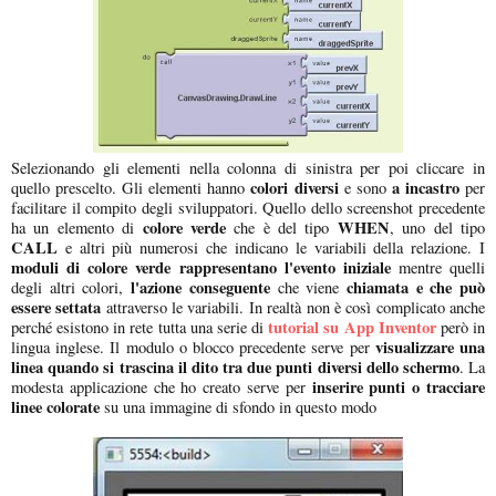
Selezionando gli elementi nella colonna di sinistra per poi cliccare in
colori diversi
a incastro
quello prescelto. Gli elementi hanno
e sono
per
facilitare il compito degli sviluppatori. Quello dello screenshot precedente
colore verde
WHEN
ha un elemento di
che è del tipo
, uno del tipo
CALL
e altri più numerosi che indicano le variabili della relazione. I
moduli di colore verde rappresentano l'evento iniziale
mentre quelli
l'azione conseguente
chiamata e che può
degli altri colori,
che viene
essere settata
attraverso le variabili. In realtà non è così complicato anche
tutorial su App Inventor
perché esistono in rete tutta una serie di
però in
visualizzare una
lingua inglese. Il modulo o blocco precedente serve per
linea quando si trascina il dito tra due punti diversi dello schermo
. La
inserire punti o tracciare
modesta applicazione che ho creato serve per
linee colorate
su una immagine di sfondo in questo modo