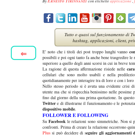
Ernesto Tirinnanzi
By
con etichette
applicazione
,
Tutto o quasi sul funzionamento di Twit
hashtag, applicazioni, client, pr
⇐
con
E' noto che i titoli dei post troppo lunghi vanno
possibili e poi ogni tanto fa anche bene trasgredire le
superiore a quello degli anni scorsi in cui in breve te
cara
La ragione di questa affermazione risiede nelle
cellulari che sono molto usabili e nella predilez
quotidianamente per interagire tra di loro e con i loro
Nello stesso periodo si è avuta una evidente crisi 
utente ma che si rispecchia benissimo nelle pessime p
fino dal giorno della sua prima quotazione. In questo
Twitter
e di illustrarne il funzionamento e le potenzi
dispositivo mobile
.
FOLLOWER E FOLLOWING
Facebook
Su
le relazioni sono simmetriche. Non si p
confronti. Prima di creare la relazione occorrono qui
Plus
eguire gli aggiornamenti d
si può decidere di s