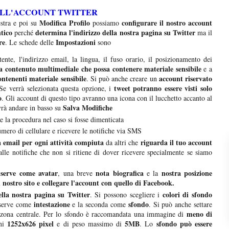
ELL'ACCOUNT TWITTER
Modifica Profilo
configurare il nostro account
stra e poi su
possiamo
tico
determina l'indirizzo della nostra pagina su Twitter
perché
ma il
re
Impostazioni
. Le schede delle
sono
ente, l'indirizzo email, la lingua, il fuso orario, il posizionamento dei
 contenuto multimediale che possa contenere materiale sensibile
e a
ntenenti materiale sensibile
account riservato
. Si può anche creare un
tweet potranno essere visti solo
e verrà selezionata questa opzione, i
o
. Gli account di questo tipo avranno una icona con il lucchetto accanto al
Salva Modifiche
rà andare in basso su
e la procedura nel caso si fosse dimenticata
umero di cellulare e ricevere le notifiche via SMS
a email per ogni attività compiuta
riguarda il tuo account
da altri che
alle notifiche che non si ritiene di dover ricevere specialmente se siamo
serve come avatar
nota biografica
nostra posizione
, una breve
e la
 nostro sito e collegare l'account con quello di Facebook.
ella nostra pagina su Twitter
colori di sfondo
. Si possono scegliere i
intestazione
sfondo
 serve come
e la seconda come
. Si può anche settare
meno di
a zona centrale. Per lo sfondo è raccomandata una immagine di
1252x626 pixel
5MB
sfondo può essere
oni
e di peso massimo di
. Lo