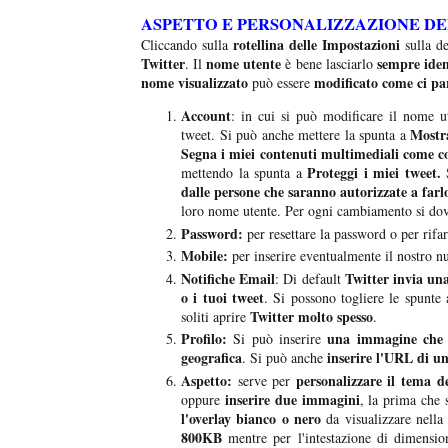
ASPETTO E PERSONALIZZAZIONE D
rotellina delle Impostazioni
Cliccando sulla
sulla de
Twitter
nome utente
sempre iden
. Il
è bene lasciarlo
nome visualizzato
modificato come ci pa
può essere
Account
: in cui si può modificare il nome ut
Mostra
tweet. Si può anche mettere la spunta a
Segna i miei contenuti multimediali come co
Proteggi i miei tweet.
mettendo la spunta a
S
dalle persone che saranno autorizzate a farl
loro nome utente. Per ogni cambiamento si dov
Password:
per resettare la password o per rifar
Mobile:
per inserire eventualmente il nostro n
Notifiche Email
Twitter invia un
: Di default
o i tuoi tweet
. Si possono togliere le spunte 
Twitter molto spesso
soliti aprire
.
Profilo:
una immagine che 
Si può inserire
geografica
inserire l'URL di un
. Si può anche
Aspetto:
personalizzare il tema d
serve per
inserire due immagini
oppure
, la prima che
l'overlay bianco o nero
da visualizzare nell
800KB
mentre per l'intestazione di dimensi