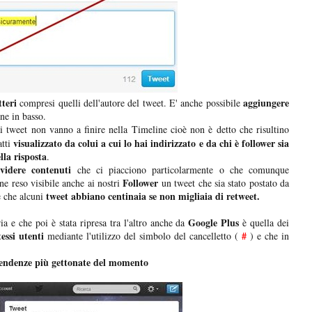
tteri
aggiungere
compresi quelli dell'autore del tweet. E' anche possibile
ne in basso.
i tweet non vanno a finire nella Timeline cioè non è detto che risultino
visualizzato da colui a cui lo hai indirizzato e da chi è follower sia
atti
lla risposta
.
videre contenuti
che ci piacciono particolarmente o che comunque
Follower
ne reso visibile anche ai nostri
un tweet che sia stato postato da
tweet abbiano centinaia se non migliaia di retweet.
e che alcuni
Google Plus
ia e che poi è stata ripresa tra l'altro anche da
è quella dei
essi utenti
#
mediante l'utilizzo del simbolo del cancelletto (
) e che in
endenze più gettonate del momento