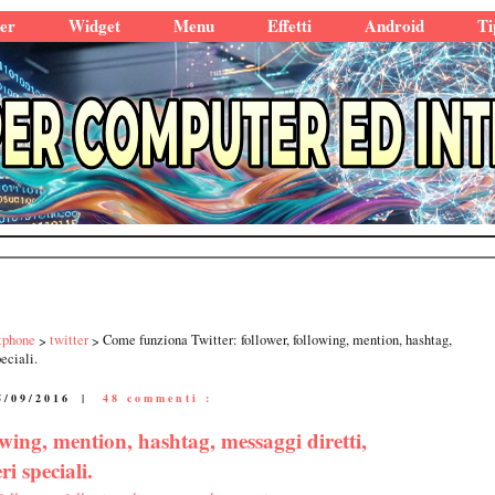
er
Widget
Menu
Effetti
Android
Ti
tphone
twitter
Come funziona Twitter: follower, following, mention, hashtag,
eciali.
5/09/2016
|
48 commenti :
owing, mention, hashtag, messaggi diretti,
i speciali.