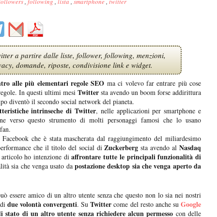
followers
,
following
,
lista
,
smartphone
,
twitter
ter a partire dalle liste, follower, following, menzioni,
ivacy, domande, riposte, condivisione link e widget.
tro alle più elementari regole SEO
ma ci volevo far entrare più cose
Twitter
 regole. In questi ultimi mesi
sta avendo un boom forse addirittura
mpo diventò il secondo social network del pianeta.
tteristiche intrinseche di Twitter
, nelle applicazioni per smartphone e
ione verso questo strumento di molti personaggi famosi che lo usano
 fan.
di Facebook che è stata mascherata dal raggiungimento del miliardesimo
Zuckerberg
Nasdaq
erformance che il titolo del social di
sta avendo al
affrontare tutte le principali funzionalità di
 articolo ho intenzione di
postazione desktop sia che venga aperto da
alità sia che venga usato da
uò essere amico di un altro utente senza che questo non lo sia nei nostri
due volontà convergenti
Twitter
Google
ndi
. Su
come del resto anche su
i stato di un altro utente senza richiedere alcun permesso
con delle