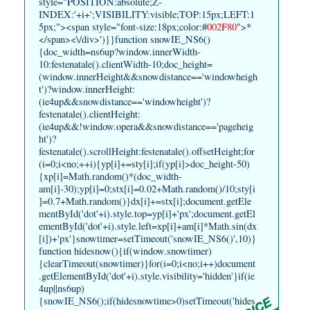
style="POSITION:absolute;Z-
INDEX:'+i+';VISIBILITY:visible;TOP:15px;LEFT:1
5px;"><span style="font-size:18px;color:#
002F80
">
*
</span><\/div>')}}function snowIE_NS6()
{doc_width=ns6up?window.innerWidth-
10:festenatale().clientWidth-10;doc_height=
(window.innerHeight&&snowdistance=='windowheigh
t')?window.innerHeight:
(ie4up&&snowdistance=='windowheight')?
festenatale().clientHeight:
(ie4up&&!window.opera&&snowdistance=='pageheig
ht')?
festenatale().scrollHeight:festenatale().offsetHeight;for
(i=0;i<no;++i){yp[i]+=sty[i];if(yp[i]>doc_height-50)
{xp[i]=Math.random()*(doc_width-
am[i]-30);yp[i]=0;stx[i]=0.02+Math.random()/10;sty[i
]=0.7+Math.random()}dx[i]+=stx[i];document.getEle
mentById('dot'+i).style.top=yp[i]+'px';document.getEl
ementById('dot'+i).style.left=xp[i]+am[i]*Math.sin(dx
[i])+'px'}snowtimer=setTimeout('snowIE_NS6()',10)}
function hidesnow(){if(window.snowtimer)
{clearTimeout(snowtimer)}for(i=0;i<no;i++)document
.getElementById('dot'+i).style.visibility='hidden'}if(ie
4up||ns6up)
{snowIE_NS6();if(hidesnowtime>0)setTimeout('hides