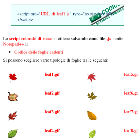
<script src="
URL di leaf1.js
" type="text/javascript"/>
</script>
script colorato di rosso
salvando come file
.js
Lo
si ottiene
tamite
Notepad++
il
Codice delle foglie cadenti
Si possono scegliere varie tipologie di foglie tra le seguenti:
leaf1.gif
leaf5.gi
leaf2.gif
leaf6.gi
leaf3.gif
leaf7.gi
leaf4.gif
leaf8.gi