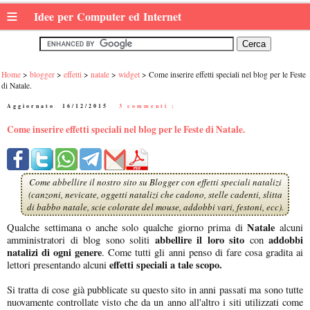
≡
Idee per Computer ed Internet
Home
blogger
effetti
natale
widget
Come inserire effetti speciali nel blog per le Feste
di Natale.
Aggiornato:
16/12/2015
|
3 commenti :
Come inserire effetti speciali nel blog per le Feste di Natale.
Come abbellire il nostro sito su Blogger con effetti speciali natalizi
(canzoni, nevicate, oggetti natalizi che cadono, stelle cadenti, slitta
di babbo natale, scie colorate del mouse, addobbi vari, festoni, ecc).
Natale
Qualche settimana o anche solo qualche giorno prima di
alcuni
abbellire il loro sito
addobbi
amministratori di blog sono soliti
con
natalizi di ogni genere
. Come tutti gli anni penso di fare cosa gradita ai
effetti speciali a tale scopo.
lettori presentando alcuni
Si tratta di cose già pubblicate su questo sito in anni passati ma sono tutte
nuovamente controllate visto che da un anno all'altro i siti utilizzati come