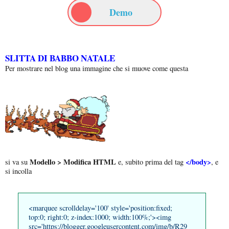
Demo
SLITTA DI BABBO NATALE
Per mostrare nel blog una immagine che si muove come questa
Modello > Modifica HTML
</body>
si va su
e, subito prima del tag
, e
si incolla
<marquee scrolldelay='100' style='position:fixed;
top:0; right:0; z-index:1000; width:100%;'><img
src='https://blogger.googleusercontent.com/img/b/R29