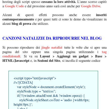
cessano la loro attività.
hosting degli script spesso
L'anno scorso capitò
Google Code
Google Drive
a
e dal prossimo anno sarà così anche per
.
inseriti
Alcuni di questi effetti possono anche essere
contemporaneamente
e per quasi tutti ci sono le demo da visualizzare in
blog di prova
alcuni
che utilizzo.
CANZONI NATALIZIE DA RIPRODURRE NEL BLOG
jingle natalizi
Si possono riprodurre dei
tutte le volte che si apre una
tag
pagina del sito oppure una singola pagina utilizzando i
condizionali
Layout > Aggiungi un gadget > Base >
. Si va su
HTML/Javascript
Sezioni del Sito
e, in
, si incolla il seguente codice
<script type="text/javascript">
//<![CDATA[
var styleNode = document.createElement('style');
styleNode.type = "text/css";
if(!!(window.attachEvent && !window.opera)) {
styleNode.styleSheet.cssText = 'audio {width:0px;
height:0px;}';
} else {