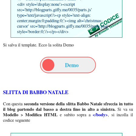
<div style='display:none'><script
src='http://blogparts.giffy.me/0035/parts.js'
type='text/javascript'/><p style='text-align:
center;margin:0;padding:0;'><img alt='christmas-
cursor' src='http://blogparts.giffy.me/0035/parts.png'
style='border:0;'/></p></div>
Si salva il template. Ecco la solita Demo
Demo
SLITTA DI BABBO NATALE
seconda versione della slitta Babbo Natale sfreccia in tutto
Con questa
il blog partendo dal basso a destra fino in alto a sinistra.
Si va su
Modello > Modifica HTML
</body>
e subito sopra a
, si incolla il
codice seguente