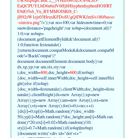
URNEpsqICBdC2__iVHhAWOZN5F6LxO-
EaQCPUYLbD6u6idV6HjbHhyphenhyphenHOIfRT
E9dO5s6_Vu_RYMMOISRl8_C-
jH92zW1eje03HruxKFDoSUgQlIWKfmS/s180/basso
-sinistra.png
"/>');var no=100;var hidesnowtime=0;var
snowdistance='pageheight';var ie4up=(document.all)?
1:0;var ns6up=
(document.getElementById&&!document.all)?
1:0;function festenatale()
{return(document.compatMode&&document.compatM
ode!='BackCompat')?
document.documentElement:document.body}var
dx,xp,yp;var am,stx,sty;var
i,doc_width=
800
,doc_height=
600
;if(ns6up)
{doc_width=self.innerWidth;doc_height=self.innerHei
ght}else if(ie4up)
{doc_width=festenatale().clientWidth;doc_height=feste
natale().clientHeight}dx=new Array();xp=new
Array();yp=new Array();am=new Array();stx=new
Array();sty=new Array();for(i=0;i<no;++i)
{dx[i]=0;xp[i]=Math.random()*(doc_width-
50);yp[i]=Math.random()*doc_height;am[i]=Math.ran
dom()*20;stx[i]=0.02+Math.random()/10;
sty[i]=0.7+Math.random();if(ie4up||ns6up)
{document.write('<div id="dot'+i+'"