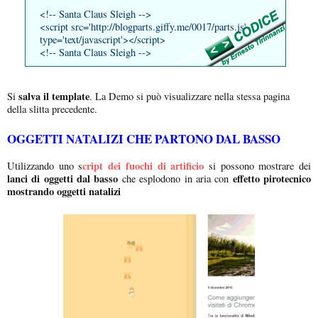
<!-- Santa Claus Sleigh -->
<script src='http://blogparts.giffy.me/0017/parts.js'
type='text/javascript'></script>
<!-- Santa Claus Sleigh -->
salva il template
Si
. La Demo si può visualizzare nella stessa pagina
della slitta precedente.
OGGETTI NATALIZI CHE PARTONO DAL BASSO
cript dei fuochi di artificio
Utilizzando uno s
si possono mostrare dei
lanci di oggetti dal basso
effetto pirotecnico
che esplodono in aria con
mostrando oggetti natalizi