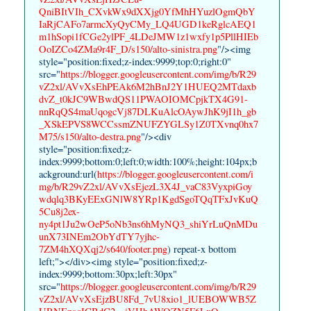
QniBItVIh_CXvkWx9dXXjg0YfMhHYuzlOgmQbY
IaRjCAFo7armcXyQyCMy_LQ4UGD1keRglcAEQ1
m1hSopi1fCGe2ylPF_4LDeJMW1z1wxfy1p5PllHIEb
OoIZCo4ZMa9r4F_D/s150/alto-sinistra.png
"/><img
style="position:fixed;z-index:9999;top:0;right:0"
src="
https://blogger.googleusercontent.com/img/b/R29
vZ2xl/AVvXsEhPEAk6M2hBnJ2Y1HUEQ2MTdaxb
dvZ_t0kJC9WBwdQS11PWAOIOMCpjkTX4G91-
nnRqQS4maUqogcVj87DLKuAlcOAywJhK9jI1h_gb
_XSkEPVS8WCCssmZNUFZYGLSy1Z0TXvnq0hx7
M75/s150/alto-destra.png
"/><div
style="position:fixed;z-
index:9999;bottom:0;left:0;width:100%;height:104px;b
ackground:url(
https://blogger.googleusercontent.com/i
mg/b/R29vZ2xl/AVvXsEjezL3X4J_vaC83VyxpiGoy
wdqlq3BKyEExGNlW8YRp1KgdSgoTQqTFxJvKuQ
5Cu8j2ex-
ny4pt1Ju2wOeP5oNb3ns6hMyNQ3_shiYrLuQnMDu
unX73INEm2ObYdTY7yjhc-
7ZM4hXQXqj2/s640/footer.png
) repeat-x bottom
left;"></div><img style="position:fixed;z-
index:9999;bottom:30px;left:30px"
src="
https://blogger.googleusercontent.com/img/b/R29
vZ2xl/AVvXsEjzBU8Fd_7vU8xio1_lUEBOWWB5Z