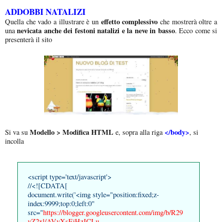
ADDOBBI NATALIZI
effetto complessivo
Quella che vado a illustrare è un
che mostrerà oltre a
nevicata anche dei festoni natalizi e la neve in basso
una
. Ecco come si
presenterà il sito
Modello > Modifica HTML
</body>
Si va su
e, sopra alla riga
, si
incolla
<script type='text/javascript'>
//<![CDATA[
document.write('<img style="position:fixed;z-
index:9999;top:0;left:0"
src="
https://blogger.googleusercontent.com/img/b/R29
vZ2xl/AVvXsEjHzJCLu-