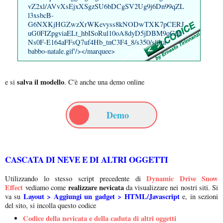
vZ2xl/AVvXsEjxXSgzSU6bDCgSV2Ug9j6Dn99qZL
l3xsbcB-
G6NXKjHGZwzXrWKevyss8kNODwTXK7pCERJ
uG0FIZpgviaELt_hbISoRul10oA8dyD5jDBM9qCdh
Ns0F-E164aFFsQ7uf4Hb_tnC3F4_8/s350/slitta-
babbo-natale.gif'/></marquee>
salva il modello
e si
. C'è anche una demo online
Demo
CASCATA DI NEVE E DI ALTRI OGGETTI
Dynamic Drive Snow
Utilizzando lo stesso script precedente di
Effect
realizzare nevicata
vediamo come
da visualizzare nei nostri siti. Si
Layout > Aggiungi un gadget > HTML/Javascript
va su
e, in sezioni
del sito, si incolla questo codice
Codice della nevicata e della caduta di altri oggetti