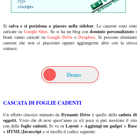
//]]>
</script>
salva e si posiziona a piacere nella sidebar
Si
. Le canzoni sono state
Google Sites
dominio personalizzato
caricate su
. Se si ha un blog con
i
Google Drive
Dropbox
brani vanno caricati su
o
. Si possono eliminare
canzoni che non ci piacciono oppure aggiungerne altre con la stessa
sintassi.
Demo
CASCATA DI FOGLIE CADENTI
Dynamic Drive
caduta di
Un effetto classico mutuato da
è quello della
oggetti.
Visto che di neve quest'anno ce n'è poca si può mostrare il sito
foglie cadenti.
Layout > Aggiungi un gadget > Base
con delle
Si va su
> HTML/Javascript
e si incolla il codice seguente