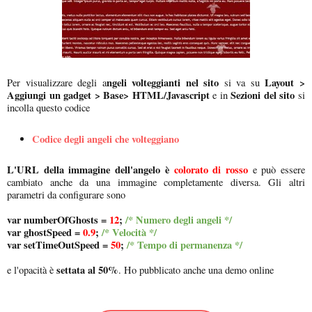
ngeli volteggianti nel sito
Layout >
Per visualizzare degli a
si va su
Aggiungi un gadget > Base> HTML/Javascript
Sezioni del sito
e in
si
incolla questo codice
Codice degli angeli che volteggiano
L'URL della immagine dell'angelo è
colorato di rosso
e può essere
cambiato anche da una immagine completamente diversa. Gli altri
parametri da configurare sono
var numberOfGhosts =
12
;
/* Numero degli angeli */
var ghostSpeed =
0.9
;
/* Velocità */
var setTimeOutSpeed =
50
;
/* Tempo di permanenza */
settata al 50%
e l'opacità è
. Ho pubblicato anche una demo online