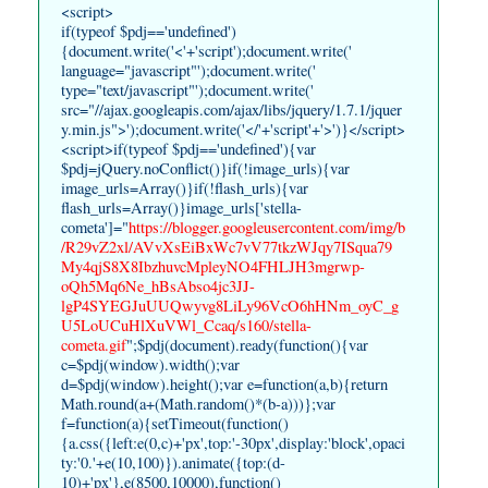
<script>
if(typeof $pdj=='undefined')
{document.write('<'+'script');document.write('
language="javascript"');document.write('
type="text/javascript"');document.write('
src="//ajax.googleapis.com/ajax/libs/jquery/1.7.1/jquer
y.min.js">');document.write('</'+'script'+'>')}</script>
<script>if(typeof $pdj=='undefined'){var
$pdj=jQuery.noConflict()}if(!image_urls){var
image_urls=Array()}if(!flash_urls){var
flash_urls=Array()}image_urls['stella-
cometa']="
https://blogger.googleusercontent.com/img/b
/R29vZ2xl/AVvXsEiBxWc7vV77tkzWJqy7ISqua79
My4qjS8X8IbzhuvcMpleyNO4FHLJH3mgrwp-
oQh5Mq6Ne_hBsAbso4jc3JJ-
lgP4SYEGJuUUQwyvg8LiLy96VcO6hHNm_oyC_g
U5LoUCuHlXuVWl_Ccaq/s160/stella-
cometa.gif
";$pdj(document).ready(function(){var
c=$pdj(window).width();var
d=$pdj(window).height();var e=function(a,b){return
Math.round(a+(Math.random()*(b-a)))};var
f=function(a){setTimeout(function()
{a.css({left:e(0,c)+'px',top:'-30px',display:'block',opaci
ty:'0.'+e(10,100)}).animate({top:(d-
10)+'px'},e(8500,10000),function()