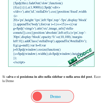
{$pdj(this).fadeOut('slow',function()
{f(a)})})},e(1,9000))};$pdj('<div>
</div>').attr('id','stellaDiv').css({position:'fixed',width
:(c-
20)+'px',height:'1px',left:'0px',top:'-5px',display:'block'
}).appendTo('body');for(var i=1;i<=15;i++){var
g=$pdj('<img/>').attr('src',image_urls['stella-
cometa']).css({position:'absolute',left:e(0,c)+'px',top:'-
30px',display:'block',opacity:'0.'+e(10,100),'margin-
left':0}).addClass('stellaDrop').appendTo('#stellaDiv');
f(g);g=null};var h=0;var
j=0;$pdj(window).resize(function()
{c=$pdj(window).width();d=$pdj(window).height()})
});
</script>
alva e si posiziona in alto nella sidebar o nella area del post
Si s
. Ecco
la Demo
Demo