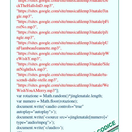
"https://sites.google.com/site/musicafilemp3/natale/De
ckTheHallsInD.mp3",
"https://sites.google.com/site/musicafilemp3/natale/Jin
gle.mp3",
"https://sites.google.com/site/musicafilemp3/natale/pFi
rstNo.mp3",
"https://sites.google.com/site/musicafilemp3/natale/pJi
ngle.mp3",
"https://sites.google.com/site/musicafilemp3/natale/pU
nFlambeauJeannette.mp3",
"https://sites.google.com/site/musicafilemp3/natale/pW
eWishY.mp3",
"https://sites.google.com/site/musicafilemp3/natale/Sile
ntNightInA.mp3",
"https://sites.google.com/site/musicafilemp3/natale/tu-
scendi-dalle-stelle.mp3",
"https://sites.google.com/site/musicafilemp3/natale/We
WishYouAMerry.mp3
"];
var rotazione = Math.random()*jinglenatale.length;
var numero = Math.floor(rotazione);
document.write('<audio controls="true"
autoplay="autoplay">');
document.write('<source src='+jinglenatale[numero]+'
type="audio/mpeg">');
document.write('</audio>');