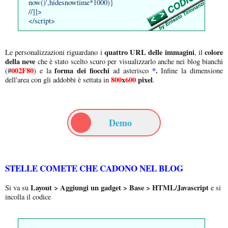
now()',hidesnowtime*1000)}
//]]>
</script>
quattro URL delle immagini
colore
Le personalizzazioni riguardano i
, il
della neve
che è stato scelto scuro per visualizzarlo anche nei blog bianchi
002F80
forma dei fiocchi
*
.
(#
) e la
ad asterisco
Infine la dimensione
800
x
600
pixel
dell'area con gli addobbi è settata in
.
Demo
STELLE COMETE CHE CADONO NEL BLOG
Layout > Aggiungi un gadget > Base > HTML/Javascript
Si va su
e si
incolla il codice