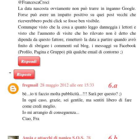
@FrancescaCroci
La data nascosta ovviamente non può trarre in inganno Google.
Forse può avere un impatto positivo su quei post vecchi che
riceverebbero pochi click se fosse ben visibile.
Comunque visto che la cosa a quanto leggo danneggia i lettori e
visto che l'aumento di visite che ho rilevato non è detto che
dipenda da questo fattore, rimetterò la data a partire quando avrò
finito di sbrigare i commenti sul blog, i messaggi su Facebook
(Profilo, Pagina e Gruppo) più qualche email di contorno ;)
Rispondi
Risposte
fregmail
28 maggio 2012 alle ore 15:33
bè...io ti faccio molta pubblicità...!!! Sarà per questo? ;)
In ogni caso, grazie, sei gentile, ma sentiti libero di fare
come credi meglio.
Io mi arrangio di conseguenza...
Ciao, Fra
Ansia e attacchi di panico S.O.S.
28