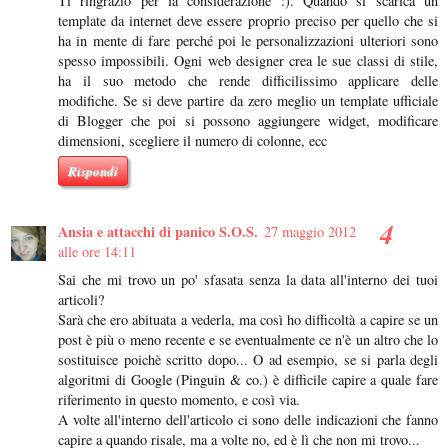
Ti ringrazio per la considerazione :). Quando si scarica un
template da internet deve essere proprio preciso per quello che si
ha in mente di fare perché poi le personalizzazioni ulteriori sono
spesso impossibili. Ogni web designer crea le sue classi di stile,
ha il suo metodo che rende difficilissimo applicare delle
modifiche. Se si deve partire da zero meglio un template ufficiale
di Blogger che poi si possono aggiungere widget, modificare
dimensioni, scegliere il numero di colonne, ecc
Rispondi
Ansia e attacchi di panico S.O.S.
27 maggio 2012
alle ore 14:11
Sai che mi trovo un po' sfasata senza la data all'interno dei tuoi
articoli?
Sarà che ero abituata a vederla, ma così ho difficoltà a capire se un
post è più o meno recente e se eventualmente ce n'è un altro che lo
sostituisce poichè scritto dopo... O ad esempio, se si parla degli
algoritmi di Google (Pinguin & co.) è difficile capire a quale fare
riferimento in questo momento, e così via.
A volte all'interno dell'articolo ci sono delle indicazioni che fanno
capire a quando risale, ma a volte no, ed è lì che non mi trovo...