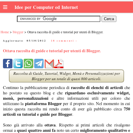
≡
Idee per Computer ed Internet
Home
blogger
Ottava raccolta di guide e tutorial per utenti di Blogger.
Aggiornato:
05/10/2012
|
18 commenti :
Ottava raccolta di guide e tutorial per utenti di Blogger.
Raccolta di Guide, Tutorial, Widget, Menù e Personalizzazioni per
Blogger per un totale di quasi 800 articoli.
raccolte di elenchi di articoli
Continuo la pubblicazione periodica di
che
riguardano esclusivamente widget,
ho postato su questo blog e che
menù, personalizzazioni
e altre informazioni utili per coloro che
piattaforma Blogger
utilizzano la
per il proprio sito. Nel momento in cui
750
inizio questa raccolta mi rendo conto di aver già pubblicato circa
articoli su tutorial e guide per Blogger
.
ottava
Sono già arrivato alla
. Rispetto ai primi articoli che risalgono
quasi
quattro anni fa
miglioramento qualitativo e
ormai a
noto un certo