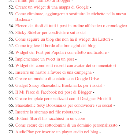
I limiti per l'utilizzo di Blogger
-
Creare un widget di una mappa di Google
-
Come eliminare, aggiungere o sostituire le etichette nella nuova
Bacheca
-
Elenco dei titoli di tutti i post in ordine alfabetico o cronologico
-
Sticky Sidebar per condividere sui social
-
Come seguire un blog che non ha il widget dei Lettori
-
Come togliere il bordo alle immagini del blog
-
Widget dei Post più Popolari con effetto multicolore
-
Implementare un tweet in un post
-
Widget dei commenti recenti con avatar dei commentatori
-
Inserire un nastro a favore di una campagna
-
Creare un modulo di contatto con Google Drive
-
Gadget Sassy Shareaholic Bookmarks per i social
-
Il Mi Piace di Facebook nei post di Blogger
-
Creare template personalizzati con il Designer Modelli
-
Shareaholic Sexy Bookmarks per condividere sui social
-
Inserire la sitemap nel file robots.txt
-
Bottoni ShareThis racchiusi in un cuore
-
Come creare dei sottodomini di un dominio personalizzato
-
AudioPlay per inserire un player audio nel blog
-