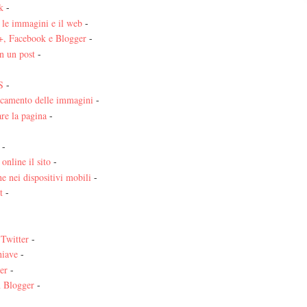
k
-
, le immagini e il web
-
, Facebook e Blogger
-
n un post
-
S
-
ricamento delle immagini
-
re la pagina
-
-
online il sito
-
e nei dispositivi mobili
-
t
-
 Twitter
-
hiave
-
er
-
n Blogger
-