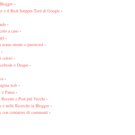
 Blogger
-
er e il Rich Snippet Tool di Google
-
ondo
-
colo a caso
-
ari
-
a nome utente o password
-
-
i colori
-
acebook o Disqus
-
ca
-
pagina web
-
y e Pausa
-
ù Recenti e Post più Vecchi
-
e e nelle Ricerche in Blogger
-
 con contatore di commenti
-