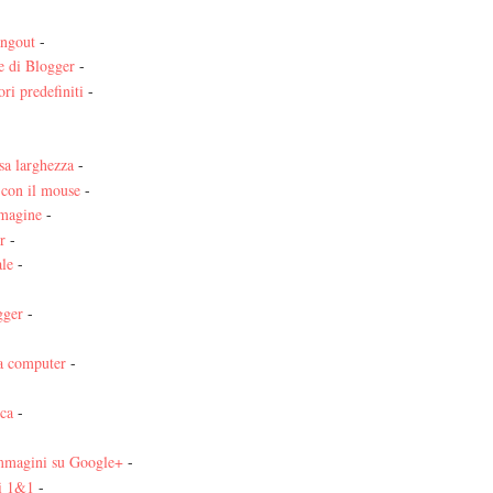
angout
-
e di Blogger
-
ri predefiniti
-
sa larghezza
-
 con il mouse
-
mmagine
-
r
-
ale
-
ogger
-
a computer
-
ica
-
immagini su Google+
-
di 1&1
-