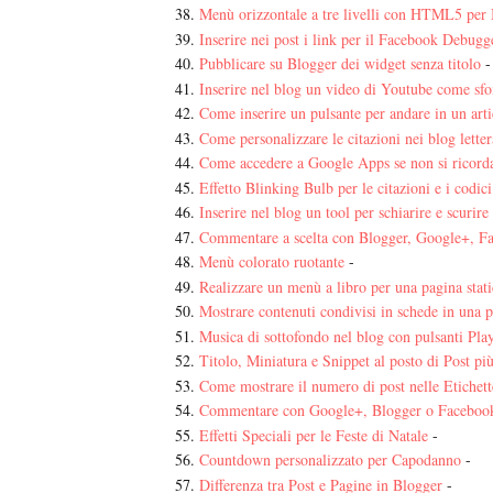
Menù orizzontale a tre livelli con HTML5 per
Inserire nei post i link per il Facebook Debugg
Pubblicare su Blogger dei widget senza titolo
-
Inserire nel blog un video di Youtube come sf
Come inserire un pulsante per andare in un arti
Come personalizzare le citazioni nei blog letter
Come accedere a Google Apps se non si ricord
Effetto Blinking Bulb per le citazioni e i codici
Inserire nel blog un tool per schiarire e scurire 
Commentare a scelta con Blogger, Google+, F
Menù colorato ruotante
-
Realizzare un menù a libro per una pagina stati
Mostrare contenuti condivisi in schede in una 
Musica di sottofondo nel blog con pulsanti Pla
Titolo, Miniatura e Snippet al posto di Post pi
Come mostrare il numero di post nelle Etichett
Commentare con Google+, Blogger o Facebook
Effetti Speciali per le Feste di Natale
-
Countdown personalizzato per Capodanno
-
Differenza tra Post e Pagine in Blogger
-