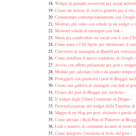
Widget di pulsanti scorrevoli per social networ
Creare un motore di ricerca gratuito per il sito
Commentare contemporaneamente con Google+
Mostrare più video con schede in un widget o i
Mostrare schede di immagini con link
-
Menù per condividere sui social con il solo CS
Come usare i CSS Sprite per ottimizzare il ca
Convertire le immagini in Base64 per velocizza
Come installare il nuovo traduttore di Google
-
Avviso con effetto pulsazione per post e widget
Modulo per calcolare l'età o da quanto tempo è 
Proteggere con password i post di Blogger anch
Creare una galleria di immagini con link ai pos
Elenco dei post di Blogger per etichetta
-
Il widget degli Ultimi Commenti su Disqus
-
Personalizzazione del widget della Timeline di
Mappa di un blog per post, etichette e parole c
Come attivare i Rich Pins di Pinterest su Blogg
Link e numero di commenti accanto al titolo i
Come anteporre l'etichetta al titolo del post
-