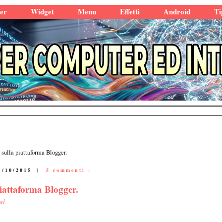
er
Widget
Menu
Effetti
Android
Ti
 sulla piattaforma Blogger.
1/10/2015
|
5 commenti :
piattaforma Blogger.
al