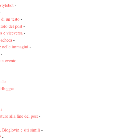
 Stylebot
-
-
 di un testo
-
itolo del post
-
s e viceversa
-
Bacheca
-
e nelle immagini
-
-
un evento
-
vale
-
u Blogger
-
-
li
-
ature alla fine del post
-
Bloglovin e siti simili
-
r?
-