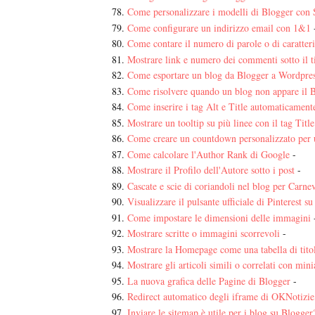
Come personalizzare i modelli di Blogger con
Come configurare un indirizzo email con 1&1
Come contare il numero di parole o di caratteri
Mostrare link e numero dei commenti sotto il t
Come esportare un blog da Blogger a Wordpres
Come risolvere quando un blog non appare il 
Come inserire i tag Alt e Title automaticament
Mostrare un tooltip su più linee con il tag Title
Come creare un countdown personalizzato per 
Come calcolare l'Author Rank di Google
-
Mostrare il Profilo dell'Autore sotto i post
-
Cascate e scie di coriandoli nel blog per Carne
Visualizzare il pulsante ufficiale di Pinterest s
Come impostare le dimensioni delle immagini
Mostrare scritte o immagini scorrevoli
-
Mostrare la Homepage come una tabella di tito
Mostrare gli articoli simili o correlati con mini
La nuova grafica delle Pagine di Blogger
-
Redirect automatico degli iframe di OKNotizie, 
Inviare le sitemap è utile per i blog su Blogge