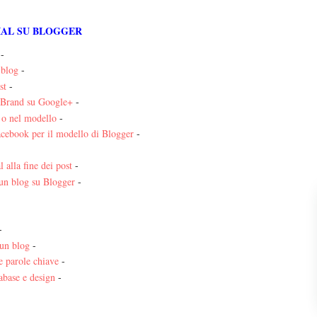
IAL SU BLOGGER
-
 blog
-
st
-
a Brand su Google+
-
r o nel modello
-
acebook per il modello di Blogger
-
 alla fine dei post
-
 un blog su Blogger
-
-
 un blog
-
 parole chiave
-
tabase e design
-