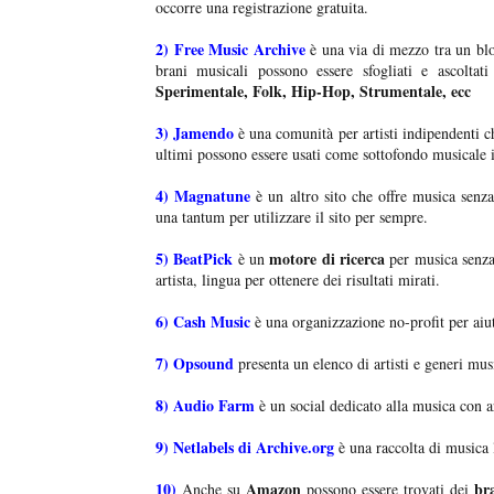
occorre una registrazione gratuita.
2)
Free Music Archive
è una via di mezzo tra un bl
brani musicali possono essere sfogliati e ascoltat
Sperimentale, Folk, Hip-Hop, Strumentale, ecc
3)
Jamendo
è una comunità per artisti indipendenti ch
ultimi possono essere usati come sottofondo musicale 
4)
Magnatune
è un altro sito che offre musica senza 
una tantum per utilizzare il sito per sempre.
5)
BeatPick
motore di ricerca
è un
per musica senza
artista, lingua per ottenere dei risultati mirati.
6)
Cash Music
è una organizzazione no-profit per aiut
7)
Opsound
presenta un elenco di artisti e generi musi
8)
Audio Farm
è un social dedicato alla musica con ar
9)
Netlabels di Archive.org
è una raccolta di musica 
10)
Amazon
bra
Anche su
possono essere trovati dei