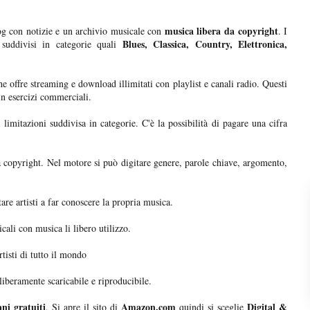
musica libera da copyright
og con notizie e un archivio musicale con
. I
Blues, Classica, Country, Elettronica,
i suddivisi in categorie quali
e offre streaming e download illimitati con playlist e canali radio. Questi
in esercizi commerciali.
limitazioni suddivisa in categorie. C'è la possibilità di pagare una cifra
 copyright. Nel motore si può digitare genere, parole chiave, argomento,
are artisti a far conoscere la propria musica.
cali con musica li libero utilizzo.
tisti di tutto il mondo
liberamente scaricabile e riproducibile.
ni gratuiti
Amazon.com
Digital &
. Si apre il sito di
quindi si sceglie