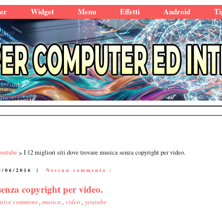
er
Widget
Menu
Effetti
Android
Ti
youtube
I 12 migliori siti dove trovare musica senza copyright per video.
5/06/2016
|
Nessun commento :
 senza copyright per video.
ative commons
,
musica
,
video
,
youtube