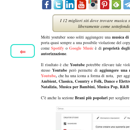
I 12 migliori siti dove trovare music
liberamente come sottofondo 
musica di 
Molti youtuber sono soliti aggiungere una
porta quasi sempre a una possibile violazione del copy
Spotify
Google Music
proprietà degli 
come
o
è di
⇐
autorizzazione
.
Youtube
Il risultato è che
potrebbe rilevare tale vio
Youtube
aggiungere una 
stesso
però permette di
Youtube
,
che ha una icona a forma di nota, per aggi
Ambient, Classica, Country e Folk, Dance e Elett
Natalizia, Musica per Bambini, Musica Pop, R&B 
Brani più popolari
C'è anche la sezione
per scegliere