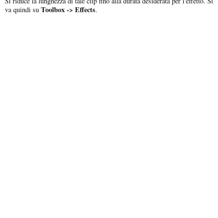
Si riduce la lunghezza di tale clip fino alla durata desiderata per l'effetto. Si
Toolbox -> Effects
va quindi su
.