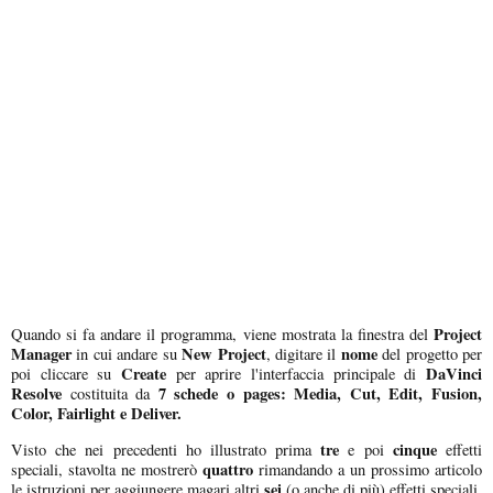
Project
Quando si fa andare il programma, viene mostrata la finestra del
Manager
New Project
nome
in cui andare su
, digitare il
del progetto per
Create
DaVinci
poi cliccare su
per aprire l'interfaccia principale di
Resolve
7 schede o pages: Media, Cut, Edit, Fusion,
costituita da
Color, Fairlight e Deliver.
tre
cinque
Visto che nei precedenti ho illustrato prima
e poi
effetti
quattro
speciali, stavolta ne mostrerò
rimandando a un prossimo articolo
sei
le istruzioni per aggiungere magari altri
(o anche di più) effetti speciali.