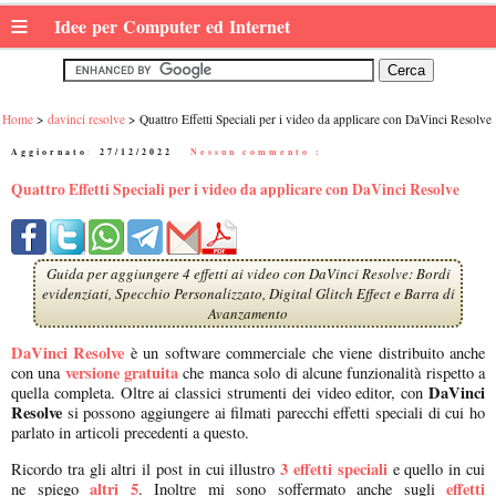
≡
Idee per Computer ed Internet
Home
davinci resolve
Quattro Effetti Speciali per i video da applicare con DaVinci Resolve
Aggiornato:
27/12/2022
|
Nessun commento :
Quattro Effetti Speciali per i video da applicare con DaVinci Resolve
Guida per aggiungere 4 effetti ai video con DaVinci Resolve: Bordi
evidenziati, Specchio Personalizzato, Digital Glitch Effect e Barra di
Avanzamento
DaVinci Resolve
è un software commerciale che viene distribuito anche
versione gratuita
con una
che manca solo di alcune funzionalità rispetto a
DaVinci
quella completa. Oltre ai classici strumenti dei video editor, con
Resolve
si possono aggiungere ai filmati parecchi effetti speciali di cui ho
parlato in articoli precedenti a questo.
3 effetti speciali
Ricordo tra gli altri il post in cui illustro
e quello in cui
altri 5
effetti
ne spiego
. Inoltre mi sono soffermato anche sugli