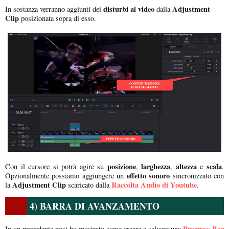
disturbi al video
Adjustment
In sostanza verranno aggiunti dei
dalla
Clip
posizionata sopra di esso.
posizione
larghezza
altezza
scala
Con il cursore si potrà agire su
,
,
e
.
effetto sonoro
Opzionalmente possiamo aggiungere un
sincronizzato con
Adjustment Clip
Raccolta Audio di Youtube
la
scaricato dalla
.
4) BARRA DI AVANZAMENTO
Progress Bar
In un precedente post ho mostrato come creare e salvare una