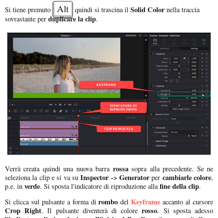
Alt
Solid Color
Si tiene premuto
quindi si trascina il
nella traccia
duplicare la clip
sovrastante per
.
rossa
Verrà creata quindi una nuova barra
sopra alla precedente. Se ne
Inspector -> Generator
cambiarle colore
seleziona la clip e si va su
per
,
verde
fine della clip
p.e. in
. Si sposta l'indicatore di riproduzione alla
.
rombo
Keyframe
Si clicca sul pulsante a forma di
del
accanto al cursore
Crop Right
rosso
. Il pulsante diventerà di colore
. Si sposta adesso