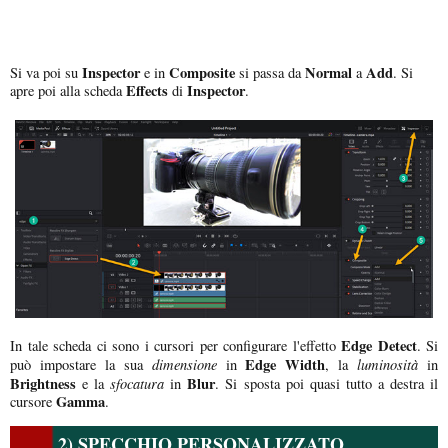
Inspector
Composite
Normal
Add
Si va poi su
e in
si passa da
a
. Si
Effects
Inspector
apre poi alla scheda
di
.
Edge Detect
In tale scheda ci sono i cursori per configurare l'effetto
. Si
dimensione
Edge Width
luminosità
può impostare la sua
in
, la
in
Brightness
sfocatura
Blur
e la
in
. Si sposta poi quasi tutto a destra il
Gamma
cursore
.
2) SPECCHIO PERSONALIZZATO