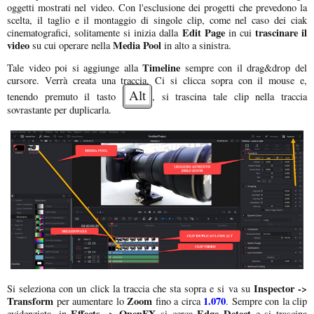
oggetti mostrati nel video. Con l'esclusione dei progetti che prevedono la
scelta, il taglio e il montaggio di singole clip, come nel caso dei ciak
Edit Page
trascinare il
cinematografici, solitamente si inizia dalla
in cui
video
Media Pool
su cui operare nella
in alto a sinistra.
Timeline
Tale video poi si aggiunge alla
sempre con il drag&drop del
cursore. Verrà creata una traccia. Ci si clicca sopra con il mouse e,
Alt
tenendo premuto il tasto
, si trascina tale clip nella traccia
sovrastante per duplicarla.
Inspector ->
Si seleziona con un click la traccia che sta sopra e si va su
Transform
Zoom
1.070
per aumentare lo
fino a circa
. Sempre con la clip
Effects -> OpenFX
Edge Detect
evidenziata, in
si cerca
e si trascina