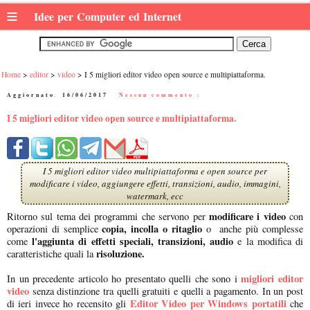
≡
Idee per Computer ed Internet
Home
editor
video
I 5 migliori editor video open source e multipiattaforma.
Aggiornato:
16/06/2017
|
Nessun commento :
I 5 migliori editor video open source e multipiattaforma.
I 5 migliori editor video multipiattaforma e open source per
modificare i video, aggiungere effetti, transizioni, audio, immagini,
watermark, ecc
modificare i video
Ritorno sul tema dei programmi che servono per
con
copia, incolla o ritaglio
operazioni di semplice
o anche più complesse
l'aggiunta di effetti speciali, transizioni, audio
come
e la modifica di
risoluzione.
caratteristiche quali la
migliori editor
In un precedente articolo ho presentato quelli che sono i
video
senza distinzione tra quelli gratuiti e quelli a pagamento. In un post
Editor Video per Windows portatili
di ieri invece ho recensito gli
che