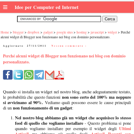
≡
Idee per Computer ed Internet
Home
blogger
dropbox
gadget
google sites
hosting
javascript
widget
Perché
alcuni widget di Blogger non funzionano nei blog con dominio personalizzato.
Aggiornato:
27/11/2011
|
Nessun commento :
Perché alcuni widget di Blogger non funzionano nei blog con dominio
personalizzato.
Quando si installa un widget nel nostro blog, anche adeguatamente testato,
non sono certo del 100% ma neppure
le probabilità che questo funzioni
si avvicinano al 90%.
Vediamo quali possono essere le cause principali
non funzionamento di un gadget
di un
:
Nel nostro blog abbiamo già un widget che acquisisce lo stesso
feed di quello che vogliamo installare
- Questo problema si pone
Ultimi
quando vogliamo installare per esempio il widget degli
Articoli
Articoli Recenti con
ma abbiamo già quello degli