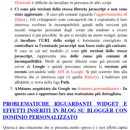
Mootools
è difficile da installare in presenza di altri script.
Ci sono più versioni della stessa libreria javascript o non sono
state aggiornate
l'aggiornamento di
- Il caso più comune riguarda
JQuery
. Gli sviluppatori sono consapevoli che è soprattutto il loro
interesse risolvere le incompatibilità quindi nelle versioni più
recenti vengono presentati degli script che tendono a essere
ecumenici il più possibile. Se poi si installa un nuovo widget, prima
incollare l'URL dello script
di
è fortemente consigliato di
controllare se l'eventuale javascript non fosse stato già caricato
.
più versioni dello stesso
Il caso in cui nel modello ci sono
javascript,
delle cause più comuni di
rappresenta una
incompatibilità
. Molti di queste librerie sono già presenti sui
Google
versione più
server di
e quindi possiamo ottenere la
recente
API di Google
cercandola sulle
. Si può scorrere fino alla
JQuery
libreria che ci interessa (qui c'è quella
). L'indirizzo più
Path.
affidabile si trova nella riga
Abbiamo acquistato da Google un
dominio personalizzato
- In
questo caso è opportuno fare una trattazione più dettagliata.
PROBLEMATICHE RIGUARDANTI WIDGET E
EFFETTI INSERITI IN BLOG SU BLOGGER CON
DOMINIO PERSONALIZZATO
Questa è una situazione che si presenta molto spesso e i suoi effetti capita