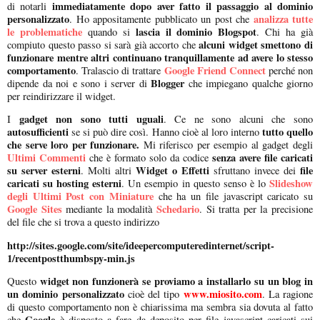
immediatamente dopo aver fatto il passaggio al dominio
di notarli
personalizzato
analizza tutte
. Ho appositamente pubblicato un post che
le problematiche
lascia il dominio Blogspot
quando si
. Chi ha già
alcuni widget smettono di
compiuto questo passo si sarà già accorto che
funzionare mentre altri continuano tranquillamente ad avere lo stesso
comportamento
Google Friend Connect
. Tralascio di trattare
perché non
Blogger
dipende da noi e sono i server di
che impiegano qualche giorno
per reindirizzare il widget.
gadget non sono tutti uguali
I
. Ce ne sono alcuni che sono
autosufficienti
tutto quello
se si può dire così. Hanno cioè al loro interno
che serve loro per funzionare.
Mi riferisco per esempio al gadget degli
Ultimi Commenti
senza avere file caricati
che è formato solo da codice
su server esterni
Widget o Effetti
file
. Molti altri
sfruttano invece dei
caricati su hosting esterni
Slideshow
. Un esempio in questo senso è lo
degli Ultimi Post con Miniature
che ha un file javascript caricato su
Google Sites
Schedario
mediante la modalità
. Si tratta per la precisione
del file che si trova a questo indirizzo
http://sites.google.com/site/ideepercomputeredinternet/script-
1/recentpostthumbspy-min.js
widget non funzionerà se proviamo a installarlo su un blog in
Questo
un dominio personalizzato
www.miosito.com
cioè del tipo
. La ragione
di questo comportamento non è chiarissima ma sembra sia dovuta al fatto
Google
che
è disposto a fare da deposito per file javascript caricati sui