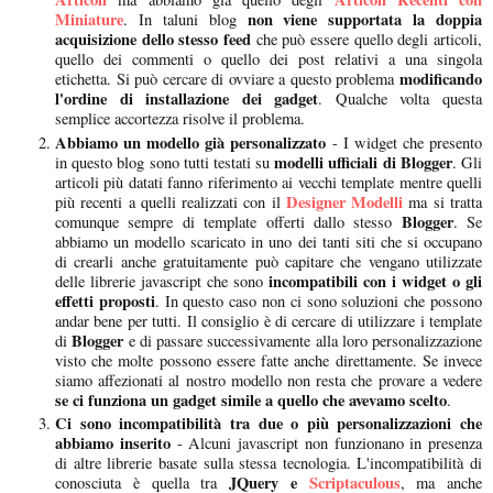
Miniature
non viene supportata la doppia
. In taluni blog
acquisizione dello stesso feed
che può essere quello degli articoli,
quello dei commenti o quello dei post relativi a una singola
modificando
etichetta. Si può cercare di ovviare a questo problema
l'ordine di installazione dei gadget
. Qualche volta questa
semplice accortezza risolve il problema.
Abbiamo un modello già personalizzato
- I widget che presento
modelli ufficiali di Blogger
in questo blog sono tutti testati su
. Gli
articoli più datati fanno riferimento ai vecchi template mentre quelli
Designer Modelli
più recenti a quelli realizzati con il
ma si tratta
Blogger
comunque sempre di template offerti dallo stesso
. Se
abbiamo un modello scaricato in uno dei tanti siti che si occupano
di crearli anche gratuitamente può capitare che vengano utilizzate
incompatibili con i widget o gli
delle librerie javascript che sono
effetti proposti
. In questo caso non ci sono soluzioni che possono
andar bene per tutti. Il consiglio è di cercare di utilizzare i template
Blogger
di
e di passare successivamente alla loro personalizzazione
visto che molte possono essere fatte anche direttamente. Se invece
siamo affezionati al nostro modello non resta che provare a vedere
se ci funziona un gadget simile a quello che avevamo scelto
.
Ci sono incompatibilità tra due o più personalizzazioni che
abbiamo inserito
- Alcuni javascript non funzionano in presenza
di altre librerie basate sulla stessa tecnologia. L'incompatibilità di
JQuery e
Scriptaculous
conosciuta è quella tra
, ma anche