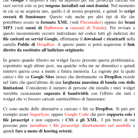
vengono installati sui suoi domini
suoi servizi solo se poi
. Nel momento
script
in cui se ne acquista uno, quello è di nostra proprietà, e quindi lo
cesserà di funzionare
. Questo vale anche per altri tipi di file che
formato XML
Piecemaker
brani
potrebbero essere in
(vedi
) oppure dei
MP3
suoni di
Halloween
o
canzoni di Natale
(vedi
). Per ovviare a
questo inconveniente occorre individuare nel codice tutti gli indirizzi dei
file caricati su servizi Google,
download
ricaricarli
effettuarne il
e
nella
Public di
DropBox
link
cartella
. A questo punto si potrà acquisirne il
diretto da sostituire all'indirizzo originario
.
In genere quando illustro un widget faccio presente questa problematica,
soprattutto negli ultimi post, ma qualche volta me ne dimentico e quindi
tenetevi questa cosa a mente a futura memoria. La ragione per la quale
Google Sites
DropBox
carico i file su
invece che direttamente su
risiede
larghezza massima di banda con delle
nel fatto che quest'ultimo dà una
limitazioni
. Considerato il numero di persone che installa i miei widget
superato il bandwidth
verrebbe sicuramente
con l'effetto che tutti i
widget che vi fossero caricati smetterebbero di funzionare.
DropBox
Ci sono anche delle alternative a caricare i file su
. Si può per
SugarSync
Google Code
supporta solo i
esempio usare
oppure
che però
file javascript
CSS e gli XML
e non supporta i
. I più bravi di voi
installare i file javascript direttamente nel modello
possono pure
e
fare a meno di hosting esterni.
quindi