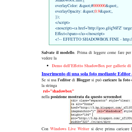
overlayColor: &quot;#
000000
&quot;,
overlayOpacity: &quot;
0.9
&quot;,
});
</script>
<noscript><a href='http://goo.gl/q56FZ' targ
Effect</span></a></noscript>
<!-- EFFETTO SHADOWBOX FINE - http://w
Salvate il modello
. Prima di leggere come fare per
vedere la
Demo dell'Effetto ShadowBox per gallerie di 
Inserimento di una sola foto mediante Editor
l'editor
Blogger
caricare la foto 
Se si usa
di
si può
la stringa
rel="shadowbox"
posizione mostrata da questo screenshot
nella
Windows Live Writer
Con
si deve prima caricare