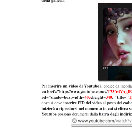
della galleria
inserire un video di Youtube
Per
il codice da incoll
<a href="
http://www.youtube.com/v/
T73frdYAgIE
rel="shadowbox;width=
405
;height=
340
;" title="
T
inserire l'ID del video
codic
dove si deve
al posto del
inizierà a riprodursi nel momento in cui si clicca s
Youtube
barra degli indiriz
possono desumersi dalla