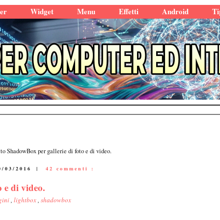
er
Widget
Menu
Effetti
Android
Ti
tto ShadowBox per gallerie di foto e di video.
0/03/2016
|
42 commenti :
 e di video.
gini
,
lightbox
,
shadowbox