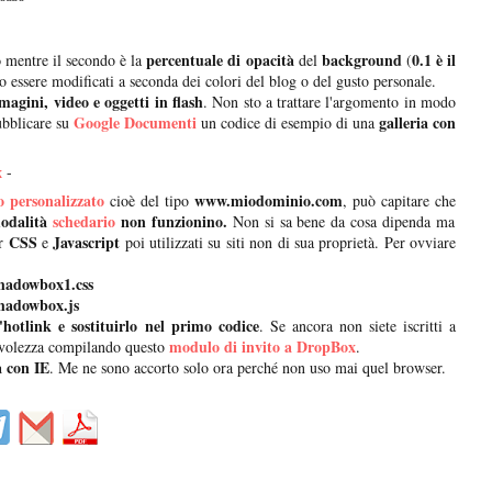
o
percentuale di opacità
background
0.1 è il
mentre il secondo è la
del
(
o essere modificati a seconda dei colori del blog o del gusto personale.
magini, video e oggetti in flash
. Non sto a trattare l'argomento in modo
Google Documenti
galleria con
ubblicare su
un codice di esempio di una
x
-
 personalizzato
www.miodominio.com
cioè del tipo
, può capitare che
odalità
schedario
non funzionino.
Non si sa bene da cosa dipenda ma
CSS
Javascript
er
e
poi utilizzati su siti non di sua proprietà. Per ovviare
/shadowbox1.css
/shadowbox.js
'hotlink e sostituirlo nel primo codice
. Se ancora non siete iscritti a
modulo di invito a DropBox
volezza compilando questo
.
 con IE
. Me ne sono accorto solo ora perché non uso mai quel browser.