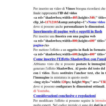
Vimeo
Per inserire un video di
bisogna ricordarsi ch
l'ID del video
finale rappresenta
<a rel="shadowbox;width=
405
;height=
340
;" titl
clip_id=
11712103
&amp;autoplay=1">
Nome video
personalizzare le dimensioni
dove si possono anche
.
Inserimento di pagine web e oggetti in flash
finestra con una pagina web
Per inserire una
<a rel="shadowbox;width=
800
;height=
600
" title=
pagina
</a>
oggetto in flash in forma
Per mettere l'effetto a un
<a rel="shadowbox;width=
600
;height=
400
" title=
Come inserire l'Effetto ShadowBox con l'ausil
postare le immagini
Abbiamo visto che si possono
ShadowBox
Al posto del testo de
generare l'effetto
.
con i video
sostituire l'anchor text, che in 
. Basta
l'immagine
in miniatura in questo modo
<img style="width:
120
px; height:
90
px;" src="
URL
configurare le dimensioni ottimali
dove si possono
.
di Youtube
.
Considerazioni conclusive e regolazioni
istruzio
Per modificare l'effetto si possono seguire le
dati in 
molto esperti. Nel codice iniziale ci sono dei