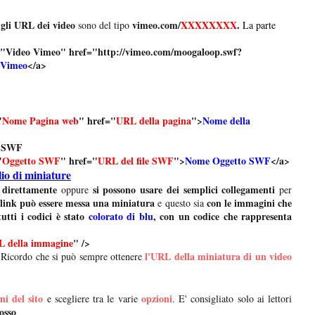
gli URL dei video
vimeo.com/
XXXXXXXX
.
e
sono del tipo
La parte
e="Video Vimeo" href="http://vimeo.com/moogaloop.swf?
 Vimeo
</a>
"
Nome Pagina web
" href="
URL della pagina
">
Nome della
to SWF
"
Oggetto SWF
" href="
URL del file SWF
">
Nome Oggetto SWF
</a>
io di miniature
 direttamente
si possono usare dei semplici collegamenti
oppure
per
l link può essere messa una miniatura
con le immagini che
e questo sia
tutti i codici è stato
colorato di blu
, con un codice
che rappresenta
 della immagine
" />
l'URL della miniatura di un video
 Ricordo che si può sempre ottenere
ni del sito
opzioni
e scegliere tra le varie
. E' consigliato solo ai lettori
rosso