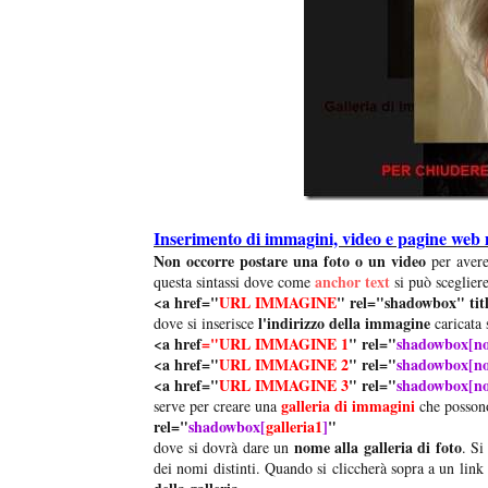
Inserimento di immagini, video e pagine web m
Non occorre postare una foto o un video
per aver
anchor text
questa sintassi dove come
si può scegliere
<a href="
URL IMMAGINE
" rel="shadowbox" tit
l'indirizzo della immagine
dove si inserisce
caricata
<a href
="URL IMMAGINE 1
" rel="
shadowbox[no
<a href="
URL IMMAGINE 2
" rel="
shadowbox[no
<a href="
URL IMMAGINE 3
" rel="
shadowbox[no
galleria di immagini
serve per creare una
che possono
rel="
shadowbox[
galleria1
]
"
nome alla galleria di foto
dove si dovrà dare un
. Si
dei nomi distinti. Quando si cliccherà sopra a un link