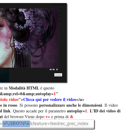
Modalità HTML
are in
è questo
&amp;rel=0&amp;autoplay=
1
"
itolo video
">
Clicca qui per vedere il video
</a>
e in rosso
personalizzare anche le dimensioni
. Si possono
. Il video
ul link
autoplay=
1
L'ID dei video di
. Questo accade per il parametro
.
zi
v=
&
del browser.Viene dopo
e prima di