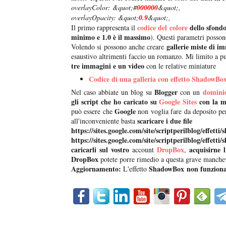
overlayColor: &quot;#
000000
&quot;,
overlayOpacity: &quot;
0.9
&quot;,
codice del colore
dello sfond
Il primo rappresenta il
minimo e 1.0 è il massimo
). Questi parametri posson
gallerie miste di im
Volendo si possono anche creare
esaustivo altrimenti faccio un romanzo. Mi limito a p
tre immagini e un video
con le relative miniature
Codice di una galleria con effetto ShadowBo
Blogger
dominio
Nel caso abbiate un blog su
con un
gli script che ho caricato su
Google Sites
con la m
Google
può essere che
non voglia fare da deposito p
scaricare i due file
all'inconveniente basta
https://sites.google.com/site/scriptperilblog/effetti
https://sites.google.com/site/scriptperilblog/effetti
caricarli sul vostro
DropBox
acquisirne l
account
,
DropBox
potete porre rimedio a questa grave manche
Aggiornamento:
ShadowBox
non funziona
L'effetto