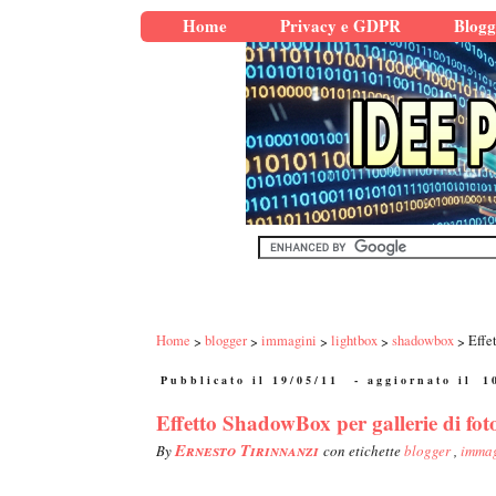
Home
Privacy e GDPR
Blogg
Home
blogger
immagini
lightbox
shadowbox
Effe
Pubblicato il 19/05/11
- aggiornato il
1
Effetto ShadowBox per gallerie di foto
Ernesto Tirinnanzi
By
con etichette
blogger
,
imma