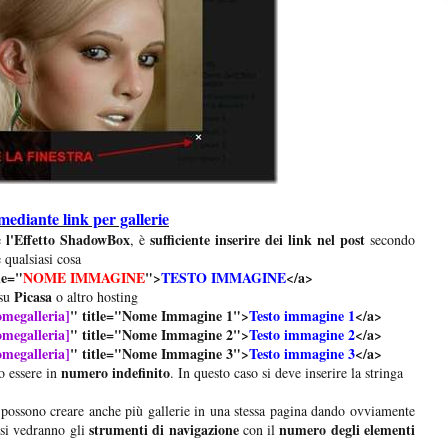
ediante link per gallerie
l'Effetto ShadowBox
sufficiente inserire dei link nel post
e
, è
secondo
 qualsiasi cosa
le="
NOME IMMAGINE
">
TESTO IMMAGINE
</a>
Picasa
 su
o altro hosting
megalleria]
" title="Nome Immagine 1">
Testo immagine 1
</a>
megalleria]
" title="Nome Immagine 2">
Testo immagine 2
</a>
megalleria]
" title="Nome Immagine 3">
Testo immagine 3
</a>
numero indefinito
 essere in
. In questo caso si deve inserire la stringa
 possono creare anche più gallerie in una stessa pagina dando ovviamente
strumenti di navigazione
numero degli elementi
 si vedranno gli
con il