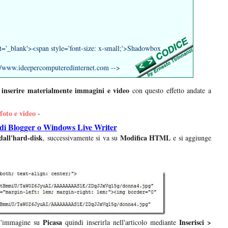
et='_blank'><span style='font-size: x-small;'>Shadowbox
ww.ideepercomputeredinternet.com -->
inserire materialmente immagini e video
con questo effetto andate a
foto e video
-
 di Blogger o
Windows Live Writer
dall'hard-disk
Modifica HTML
, successivamente si va su
e si aggiunge
Picasa
Inserisci >
 l'immagine su
quindi inserirla nell'articolo mediante