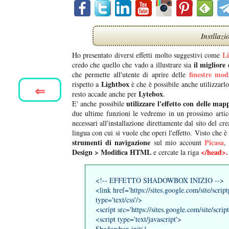
Instllaz
L
Ho presentato diversi effetti molto suggestivi come
il migliore 
credo che quello che vado a illustrare sia
finestre mod
che permette all'utente di aprire delle
Lightbox
rispetto a
è che è possibile anche utilizzarl
⇐
Lytebox
resto accade anche per
.
utilizzare l'effetto con delle m
E' anche possibile
due ultime funzioni le vedremo in un prossimo artic
necessari all'installazione direttamente dal sito del cr
lingua con cui si vuole che operi l'effetto. Visto che 
strumenti di navigazione
Picasa
sul mio account
,
Design > Modifica HTML
</head>.
e cercate la riga
<!-- EFFETTO SHADOWBOX INIZIO -->
<link href='https://sites.google.com/site/script
type='text/css'/>
<script src='https://sites.google.com/site/scrip
<script type='text/javascript'>
Shadowbox.init({