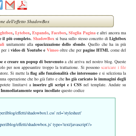
ione dell'effetto ShadowBox
ightbox
,
Lytebox
,
Expando
,
Facebox
,
Sfoglia Pagina
e altri ancora ma
e il più completo.
ShadowBox
Lightbox
si basa sullo stesso concetto di
ali
opacizzazione dello sfondo
unitamente alla
. Quello che ha in più
video di Youtube e
Vimeo
pagine HTML
o per i
oltre che per
come del
appe e creare un popup di benvenuto
a chi arriva nel nostro blog. Queste
olo per non appesantire troppo la trattazione. Si possono
scaricare i file
flag alle funzionalità che interessano
eatore. Si mette la
e si seleziona la
ho già caricato le immagini degli
è una operazione che ho già fatto e che
inserire gli script e i CSS
 potete limitarvi a
nel template. Andate su
Immediatamente sopra
incollate
questo codice
perilblog/effetti/shadowbox1.css' rel='stylesheet'
tperilblog/effetti/shadowbox.js' type='text/javascript'/>