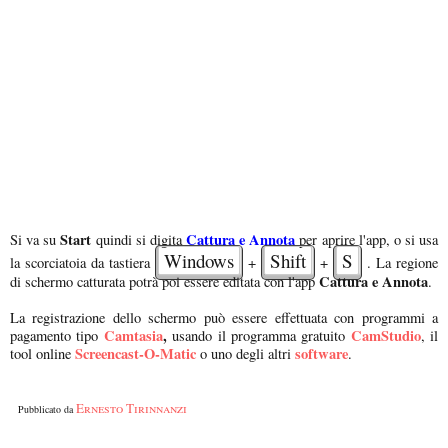
Start
Cattura e Annota
Si va su
quindi si digita
per aprire l'app, o si usa
Windows
Shift
S
la scorciatoia da tastiera
+
+
. La regione
Cattura e Annota
di schermo catturata potrà poi essere editata con l'app
.
La registrazione dello schermo può essere effettuata con programmi a
Camtasia
,
CamStudio
pagamento tipo
usando il programma gratuito
, il
Screencast-O-Matic
software
tool online
o uno degli altri
.
Ernesto Tirinnanzi
Pubblicato da