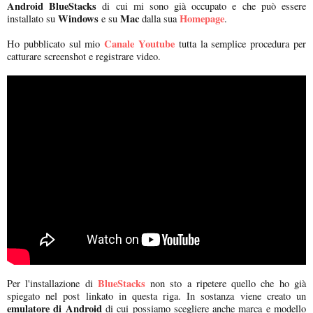
Android
BlueStacks
di cui mi sono già occupato e che può essere
Windows
Mac
Homepage
installato su
e su
dalla sua
.
Canale Youtube
Ho pubblicato sul mio
tutta la semplice procedura per
catturare screenshot e registrare video.
BlueStacks
Per l'installazione di
non sto a ripetere quello che ho già
spiegato nel post linkato in questa riga. In sostanza viene creato un
emulatore di Android
di cui possiamo scegliere anche marca e modello