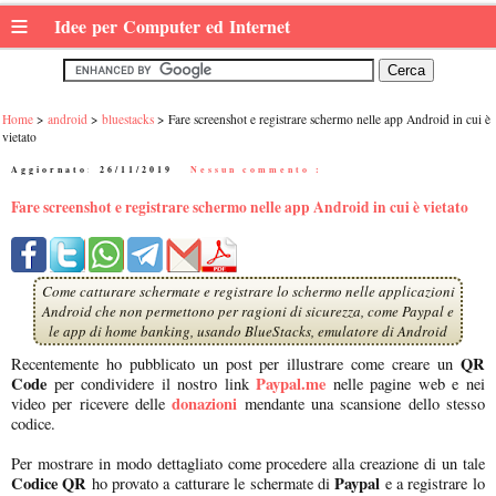
≡
Idee per Computer ed Internet
Home
android
bluestacks
Fare screenshot e registrare schermo nelle app Android in cui è
vietato
Aggiornato:
26/11/2019
|
Nessun commento :
Fare screenshot e registrare schermo nelle app Android in cui è vietato
Come catturare schermate e registrare lo schermo nelle applicazioni
Android che non permettono per ragioni di sicurezza, come Paypal e
le app di home banking, usando BlueStacks, emulatore di Android
QR
Recentemente ho pubblicato un post per illustrare come creare un
Code
Paypal.me
per condividere il nostro link
nelle pagine web e nei
donazioni
video per ricevere delle
mendante una scansione dello stesso
codice.
Per mostrare in modo dettagliato come procedere alla creazione di un tale
Codice QR
Paypal
ho provato a catturare le schermate di
e a registrare lo