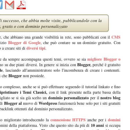
di successo, che abbia molte visite, pubblicandolo con la
, gratis o con dominio personalizzato
CMS
e, che abbiano una grande visibilità in rete, sono pubblicati con il
Blogger di Google
vizio
, che può contare su un dominio gratuito. Con
diversi tipi
 a creare siti di
.
migliore Blogger o
e da sempre accompagna questi temi, ovvero se sia
Blogger,
ono su due piani diversi. In genere si inizia con
perché è gratuito
le
, lasciando all'amministratore solo l'incombenza di creare i contenuti.
Blogger
i che
non possiede.
o complesso, anche se si può effettuare seguendo il tutorial linkato e fino
ipristinare i Temi Classici,
con il link presente nella parte bassa della
dominio personalizzato
nostro blog
gliato se si sia già scelto un
per il
Blogger al
Wordpress
 di
nuovo di
funzionerà bene solo per i siti gratuiti
backlink ottenuti dal dominio personalizzato.
connessione HTTPS
domini
o migliorato introducendo la
anche per i
10 anni
omini della piattaforma. Visto che questo sito da più di
si occupa