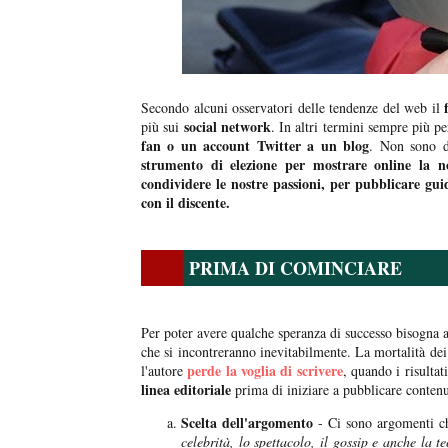
Secondo alcuni osservatori delle tendenze del web il
social network
più sui
. In altri termini sempre più p
fan o un account Twitter a un blog
. Non sono d
strumento di elezione per mostrare online la nos
condividere le nostre passioni, per pubblicare gu
con il discente.
PRIMA DI COMINCIARE
Per poter avere qualche speranza di successo bisogna
che si incontreranno inevitabilmente. La mortalità dei
perde la voglia di scrivere
l'autore
, quando i risultat
linea editoriale
prima di iniziare a pubblicare contenu
Scelta dell'argomento
- Ci sono argomenti ch
celebrità, lo spettacolo, il gossip e anche la t