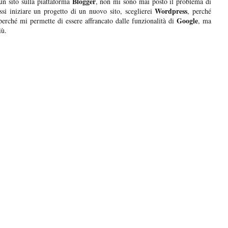
Blogger
un sito sulla piattaforma
, non mi sono mai posto il problema di
Wordpress
ssi iniziare un progetto di un nuovo sito, sceglierei
, perché
Google
 perché mi permette di essere affrancato dalle funzionalità di
, ma
iù.