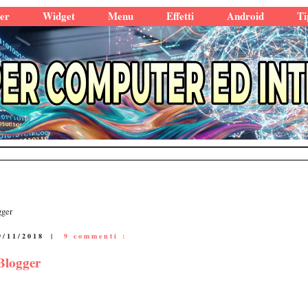
er
Widget
Menu
Effetti
Android
Ti
gger
9/11/2018
|
9 commenti :
Blogger