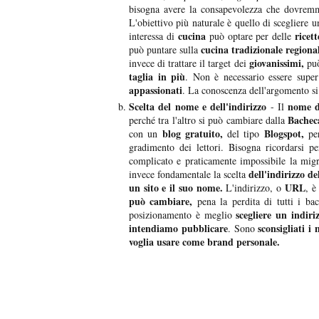
bisogna avere la consapevolezza che dovremmo
L'obiettivo più naturale è quello di scegliere 
cucina
ricett
interessa di
può optare per delle
cucina tradizionale regiona
può puntare sulla
giovanissimi,
invece di trattare il target dei
può
taglia in più
. Non è necessario essere super
appassionati
. La conoscenza dell'argomento si
Scelta del nome e dell'indirizzo
nome d
- Il
Bachec
perché tra l'altro si può cambiare dalla
blog gratuito,
Blogspot,
con un
del tipo
per
gradimento dei lettori. Bisogna ricordarsi 
complicato e praticamente impossibile la mig
dell'indirizzo del
invece fondamentale la scelta
un sito e il suo nome.
URL
L'indirizzo, o
, è
può cambiare,
pena la perdita di tutti i ba
scegliere un indir
posizionamento è meglio
intendiamo pubblicare
sconsigliati i
. Sono
voglia usare come brand personale.