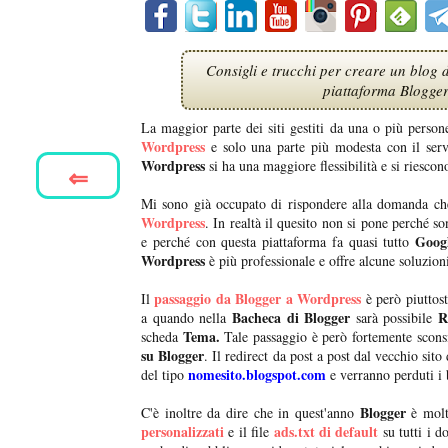
Consigli e trucchi per creare un blog 
piattaforma Blogger
La maggior parte dei siti gestiti da una o più person
Wordpress
e solo una parte più modesta con il ser
Wordpress
si ha una maggiore flessibilità e si riescono
⇐
Mi sono già occupato di rispondere alla domanda ch
Wordpress
. In realtà il quesito non si pone perché s
Goog
e perché con questa piattaforma fa quasi tutto
Wordpress
è più professionale e offre alcune soluzion
passaggio da Blogger a Wordpress
Il
è però piuttost
Bacheca di Blogger
R
a quando nella
sarà possibile
Tema.
scheda
Tale passaggio è però fortemente sconsi
su Blogger
. Il redirect da post a post dal vecchio sito
nomesito.blogspot.com
del tipo
e verranno perduti i 
Blogger
C'è inoltre da dire che in quest'anno
è molt
personalizzati
ads.txt di default
e il file
su tutti i d