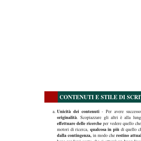
CONTENUTI E STILE DI SCR
Unicità dei contenuti
- Per avere successo
originalità
. Scopiazzare gli altri è alla lu
effettuare delle ricerche
per vedere quello che 
qualcosa in più
motori di ricerca,
di quello c
dalla contingenza,
restino attua
in modo che