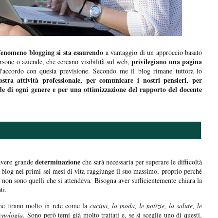
fenomeno blogging si sta esaurendo
a vantaggio di un approccio basato
privilegiano una pagina
ersone o aziende, che cercano visibilità sul web,
'accordo con questa previsione. Secondo me il blog rimane tuttora lo
tra attività professionale, per comunicare i nostri pensieri, per
ide di ogni genere e per una ottimizzazione del rapporto del docente
determinazione
 avere grande
che sarà necessaria per superare le difficoltà
 blog nei primi sei mesi di vita raggiunge il suo massimo, proprio perché
i non sono quelli che si attendeva. Bisogna aver sufficientemente chiara la
ti.
e tirano molto in rete come la
cucina, la moda, le notizie, la salute, le
ecnologia
. Sono però temi già molto trattati e, se si sceglie uno di questi,