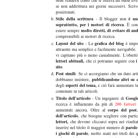
bene rendersi conto che si otterrà un buon liv
se non addirittura nei giorni successivi. Scri
posizionati.
Stile della scrittura
è un
- Il blogger non
soprattutto, per i motori di ricerca
. È cons
m
olto diretti, di evitare di an
essere sempre
comprensibili ai motori di ricerca.
Layout del sito
grafica del blog
- La
è impor
attraente ma semplice e facilmente navigabile. U
vi capitano più o meno casualmente. L'obiett
lettori abituali,
i
che ci potranno seguire con
sito
.
Post simili
- Se ci accorgiamo che un dato arti
pubblicandone altri su 
dobbiamo insistere,
esperti del tema,
degli
e ciò farà aumentare la 
contenute in tali articoli.
Titolo dell'articolo
Google
- Un ingegnere di
200 fattori
ricerca è influenzato da più di
corpo del post
aumentati ancora. Oltre al
dell'articolo
, che bisogna scegliere con partic
lettori,
che devono cliccarci sopra nei risulta
parole
inserire nel titolo il maggior numero di
i giochi di parole
, molto usati nei titoli dei 