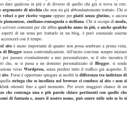
 dare qualcosa in più e di diverso di quello che già si trova in rete.
argomento di nicchia
un
che non sia già abbondantemente trattato. Chi si
e veloci o per ricette vegane
piatti senza glutine,
oppure per
o ancora
le piemontese, emiliano-romagnola o siciliana
moda,
. Chi si occupa di
qualche anno in più, e anche qualche
 scrivere contenuti per chi abbia
 esperti di un tema per trattarlo in un blog, è però essenziale esserne
 accrescerà con il tempo.
el sito
è meno importante di quanto non possa sembrare a prima vista,
a di Blogger
senza controindicazioni. All'inizio conviene sempre iniziare
 poi passare eventualmente a uno personalizzato, se il sito incontra il
Blogger
però che, se si passa a un dominio personalizzato di
, si rende
Wordpress,
razione verso
senza perdere tutto il traffico già acquisito. È
 sito
differenza tra indirizzo di
. Forse è opportuno spiegare ai neofiti la
stringa che se incollata nel browser ci conduce al sito
non si
 quella
e
cklink ottenuti fino a quel momento. Per avere maggiori chance di un
izzo che contenga una o più parole chiave pertinenti con quello che
 nomi di fantasia e, usare il nostro nome, può essere utile solo se lo si