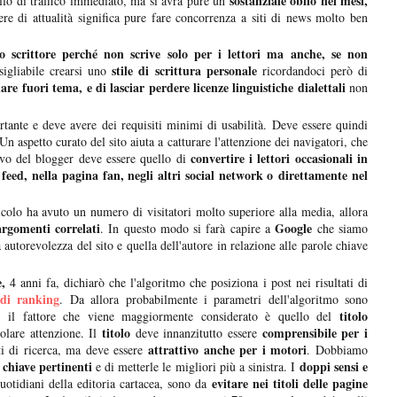
sostanziale oblio nei mesi,
ello di traffico immediato, ma si avrà pure un
vere di attualità significa pure fare concorrenza a siti di news molto ben
o scrittore perché non scrive solo per i lettori ma anche, se non
stile di scrittura personale
igliabile crearsi uno
ricordandoci però di
dare fuori tema, e di lasciar perdere licenze linguistiche dialettali
non
tante e deve avere dei requisiti minimi di usabilità. Deve essere quindi
n aspetto curato del sito aiuta a catturare l'attenzione dei navigatori, che
convertire
i lettori occasionali in
ivo del blogger deve essere quello di
 feed, nella pagina fan, negli altri social network o
direttamente nel
colo ha avuto un numero di visitatori molto superiore alla media, allora
argomenti correlati
Google
. In questo modo si farà capire a
che siamo
autorevolezza del sito e quella dell'autore in relazione alle parole chiave
,
4 anni fa, dichiarò che l'algoritmo che posiziona i post nei risultati di
 di ranking
. Da allora probabilmente i parametri dell'algoritmo sono
titolo
, il fattore che viene maggiormente considerato è quello del
titolo
comprensibile per i
olare attenzione. Il
deve innanzitutto essere
attrattivo anche per i motori
ti di ricerca, ma deve essere
. Dobbiamo
 chiave pertinenti
doppi sensi e
e di metterle le migliori più a sinistra. I
evitare nei titoli delle pagine
quotidiani della editoria cartacea, sono da