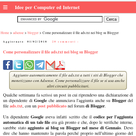
≡
Idee per Computer ed Internet
Home
adsense
blogger
Come personalizzare il file ads.txt nei blog su Blogger
Aggiornato:
01/02/2018
|
20 commenti :
Come personalizzare il file ads.txt nei blog su Blogger
Aggiunto automaticamente il file ads.txt a tutti i siti di Blogger che
monetizzano con Adsense. Come personalizzare il file se si usa anche
altri circuiti pubblicitari.
Qualche settimana fa scrissi un post in cui riprendevo una dichiarazione di
Google
Blogger
un dipendente di
che annunciava l'aggiunta anche su
del
ads.txt
post pubblicato
di Blogger
file
, con un
nel forum
.
Google
codice per l'aggiunta
Un dipendente
aveva infatti scritto che il
automatica di un tale file
era già pronto e che, dopo le verifiche interne,
aggiunto ai blog su Blogger nel mese di Gennaio
sarebbe stato
. Devo
dire che hanno mantenuto la parola perché proprio nell'ultimo giorno del