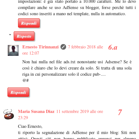
impostazioni: è già stato portato a 10.000 caratteri. Me lo devo
compilare anche se uso AdSense su blogger, forse perchè tutti i
codici sono inseriti a mano nel template, nulla in automatico.
Rispondi
Risposte
Ernesto Tirinnanzi
7 febbraio 2018 alle
ore 12:07
Non hai nulla nel file ads.txt nonostante usi Adsense? Se è
così è chiaro che lo devi creare da solo. Si tratta di una sola
riga in cui personalizzare solo il codice pub-....
@#
Rispondi
Maria Susana Diaz
11 settembre 2019 alle ore
23:29
Ciao Ernesto,
ti riporto la segnalazione di AdSense per il mio blog: Siti non
attivi: Questi siti non hanno pubblicato annunci per almeno