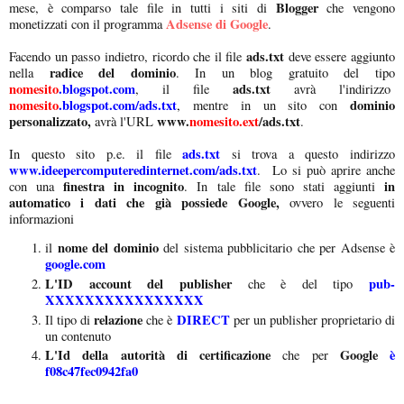
Blogger
mese, è comparso tale file in tutti i siti di
che
vengono
Adsense di Google
monetizzati con il programma
.
ads.txt
Facendo un passo indietro, ricordo che il file
deve essere aggiunto
radice del dominio
nella
. In un blog gratuito del tipo
nomesito
.blogspot.com
ads.txt
, il file
avrà l'indirizzo
nomesito
.blogspot.com/ads.txt
dominio
,
mentre in un sito con
personalizzato,
www.
nomesito.ext
/ads.txt
avrà l'URL
.
ads.txt
In questo sito p.e. il file
si trova a questo indirizzo
www.ideepercomputeredinternet.com/ads.txt
. Lo si può aprire anche
finestra in incognito
in
con una
. In tale file sono stati aggiunti
automatico i dati che già possiede Google,
ovvero le seguenti
informazioni
nome del dominio
il
del sistema pubblicitario che per Adsense è
google.com
L'ID account del publisher
pub-
che è del tipo
XXXXXXXXXXXXXXXX
relazione
DIRECT
Il tipo di
che è
per un publisher proprietario di
un contenuto
L'Id della autorità di certificazione
Google
è
che per
f08c47fec0942fa0