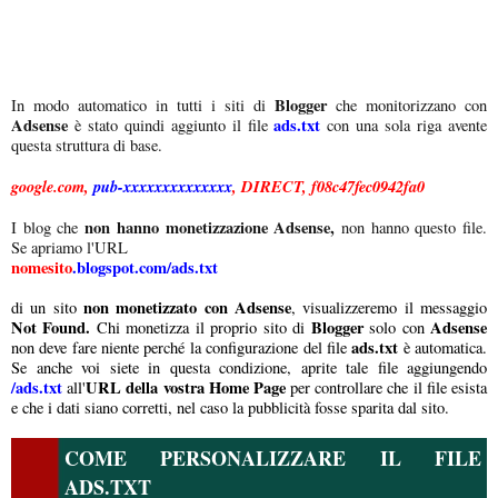
Blogger
In modo automatico in tutti i siti di
che monitorizzano con
Adsense
ads.txt
è stato quindi aggiunto il file
con una sola riga avente
questa struttura di base.
google.com,
pub-xxxxxxxxxxxxxx
, DIRECT, f08c47fec0942fa0
non hanno monetizzazione Adsense,
I blog che
non hanno questo file.
Se apriamo l'URL
nomesito
.blogspot.com/ads.txt
non monetizzato con Adsense
di un sito
, visualizzeremo il messaggio
Not Found.
Blogger
Adsense
Chi monetizza il proprio sito di
solo con
ads.txt
non deve fare niente perché la configurazione del file
è automatica.
Se anche voi siete in questa condizione, aprite tale file aggiungendo
/ads.txt
URL della vostra Home Page
all'
per controllare che il file esista
e che i dati siano corretti, nel caso la pubblicità fosse sparita dal sito.
COME PERSONALIZZARE IL FILE
ADS.TXT