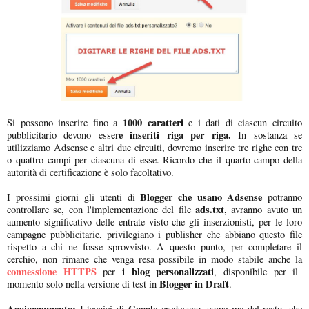
1000 caratteri
Si possono inserire fino a
e i dati di ciascun circuito
e inseriti riga per riga.
pubblicitario devono esser
In sostanza se
utilizziamo Adsense e altri due circuiti, dovremo inserire tre righe con tre
o quattro campi per ciascuna di esse. Ricordo che il quarto campo della
autorità di certificazione è solo facoltativo.
Blogger che usano Adsense
I prossimi giorni gli utenti di
potranno
ads.txt
controllare se, con l'implementazione del file
, avranno avuto un
aumento significativo delle entrate visto che gli inserzionisti, per le loro
campagne pubblicitarie, privilegiano i publisher che abbiano questo file
rispetto a chi ne fosse sprovvisto. A questo punto, per completare il
cerchio, non rimane che venga resa possibile in modo stabile anche la
connessione HTTPS
i blog personalizzati
per
, disponibile per il
Blogger in Draft
momento solo nella versione di test in
.
Aggiornamento:
Google
I tecnici di
credevano, come me del resto, che