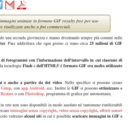
le immagini animate in formato GIF royalty free per uso
e riutilizzate anche a fini commerciali.
do una seconda giovinezza e stanno diventando sempre più comuni nelle
ter
25 milioni di GIF
. Pare addirittura che ogni giorno ci siano circa
 di fotogrammi con l'informazione dell'intervallo in cui ciascuno di
Flash
dell'HTML5
formato GIF era molto utilizzato
lla tecnologia
e
il
 o anche a partire da dei video
. Nello specifico si possono creare
Gimp
app Android
GIF
ottimizzare e
n
, con
, ecc. Inoltre le
si possono
Resizer
Photoshop
o con
, programma di grafica per antonomasia.
 in rete non sono disponibili in modo assoluto né tantomeno riutilizzabili
immagini senza copyright
,
video senza copyright
,
effetti sonori
ercare
alcuni siti
scaricare immagini in GIF e
rticolo vedremo
in cui è possibile