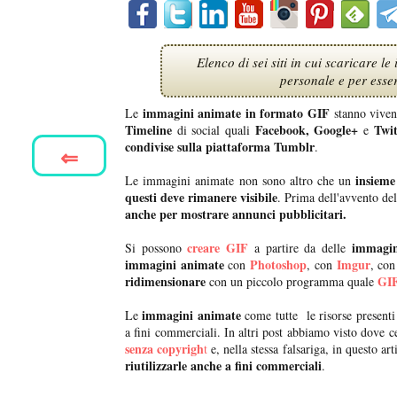
Elenco di sei siti in cui scaricare 
personale e per esser
immagini animate in formato GIF
Le
stanno viven
Timeline
Facebook, Google+
Twit
di social quali
e
condivise sulla piattaforma Tumblr
.
⇐
insieme
Le immagini animate non sono altro che un
questi deve rimanere visibile
. Prima dell'avvento de
anche per mostrare annunci pubblicitari.
creare GIF
immagini
Si possono
a partire da delle
immagini animate
Photoshop
Imgur
con
, con
, co
ridimensionare
GIF
con un piccolo programma quale
immagini animate
Le
come tutte le risorse presenti
a fini commerciali. In altri post abbiamo visto dove c
senza copyrigh
t
e, nella stessa falsariga, in questo a
riutilizzarle anche a fini commerciali
.