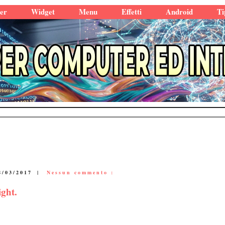
er
Widget
Menu
Effetti
Android
Ti
8/03/2017
|
Nessun commento :
ight.