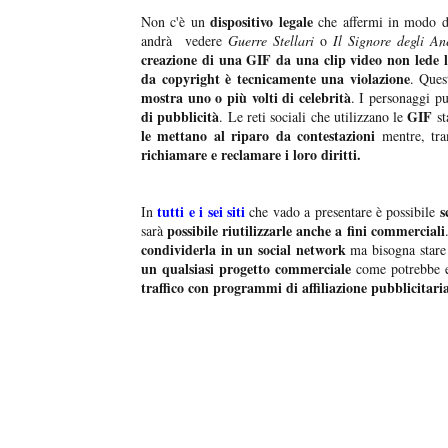
dispositivo legale
Non c'è un
che affermi in modo de
andrà vedere
Guerre Stellari
o
Il Signore degli Ane
creazione di una GIF da una clip video
non lede l
da copyright è tecnicamente una violazione
. Ques
mostra uno o più volti di celebrità
. I personaggi p
di pubblicità
GIF
. Le reti sociali che utilizzano le
st
le mettano al riparo da contestazioni
mentre, tram
richiamare e reclamare i loro diritti.
tutti e i sei siti
s
In
che vado a presentare è possibile
possibile riutilizzarle anche a fini commerciali
sarà
condividerla in un social network
ma bisogna stare 
un qualsiasi progetto commerciale
come potrebbe e
traffico con programmi di affiliazione pubblicitari