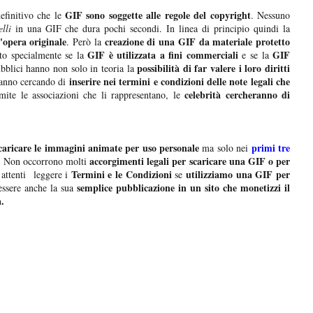
GIF sono soggette alle regole del copyright
finitivo che le
. Nessuno
lli
in una GIF che dura pochi secondi. In linea di principio quindi la
'opera originale
creazione di una GIF da materiale protetto
. Però la
GIF è utilizzata a fini commerciali
GIF
to specialmente se la
e se la
possibilità di far valere i loro diritti
ubblici hanno non solo in teoria la
inserire nei termini e condizioni delle note legali che
anno cercando di
celebrità cercheranno di
ite le associazioni che li rappresentano, le
caricare le immagini animate per uso personale
primi tre
ma solo nei
accorgimenti legali per scaricare una GIF o per
. Non occorrono molti
Termini e le Condizioni
utilizziamo una GIF per
attenti leggere i
se
semplice pubblicazione in un sito che monetizzi il
ssere anche la sua
a.