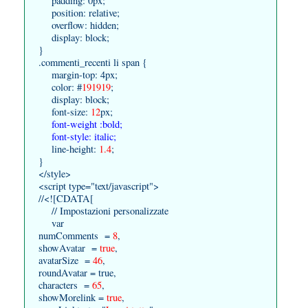
padding: 0px;
position: relative;
overflow: hidden;
display: block;
}
.commenti_recenti li span {
margin-top: 4px;
color: #
191919
;
display: block;
font-size:
12
px;
font-weight :bold;
font-style: italic;
line-height:
1.4
;
}
</style>
<script type="text/javascript">
//<![CDATA[
// Impostazioni personalizzate
var
numComments =
8
,
showAvatar =
true
,
avatarSize =
46
,
roundAvatar = true,
characters =
65
,
showMorelink =
true
,