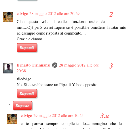
edvige
28 maggio 2012 alle ore 20:29
Ciao questa volta il codice funziona anche da
me....:O)) però vorrei sapere se è possibile omettere l'avatar mio
ad esempio come risposta al commento....
Grazie e ciaooo
Rispondi
Ernesto Tirinnanzi
28 maggio 2012 alle ore
20:38
@edvige
No. Si dovrebbe usare un Pipe di Yahoo apposito.
Rispondi
Risposte
edvige
29 maggio 2012 alle ore 10:45
e te pareva sempre complicata io....immagino che la