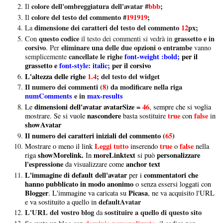
colore dell'ombreggiatura dell'avatar #
bbb
;
Il
colore del testo del commento #
191919
;
Il
dimensione dei caratteri del testo del commento
12
px;
La
questo codice
grassetto e in
Con
il testo dei commenti si vedrà in
corsivo
eliminare una delle due opzioni o entrambe
. Per
vanno
cancellate le righe
font-weight :bold;
per il
semplicemente
grassetto e
font-style: italic;
per il corsivo
L'altezza delle righe
1.4
; del testo del widget
Il numero dei commenti (
8
) da modificare nella riga
numComments
e in
max-results
dimensioni dell'avatar avatarSize =
46
Le
, sempre che si voglia
nascondere
true
false
mostrare. Se si vuole
basta sostituire
con
in
showAvatar
Il numero dei caratteri iniziali del commento (
65
)
Leggi tutto
true
false
Mostrare o meno il link
inserendo
o
nella
showMorelink.
moreLinktext
personalizzare
riga
In
si può
l'espressione
anchor text
da visualizzare come
L'immagine di default dell'avatar
commentatori che
per i
hanno pubblicato in modo anonimo
o senza essersi loggati con
Blogger
Picasa
. L'immagine va caricata su
, ne va acquisito l'URL
defaultAvatar
e va sostituito a quello in
L'URL del vostro blog
sostituire a quello di questo sito
da