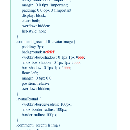
margin: 0 0 6px !important;
padding: 0 0 6px 0 !important;
display: block;
clear: both;
overflow: hidden;
list-style: none;
}
.commenti_recenti li .avatarImage {
padding: 3px;
background: #
efefef
;
-webkit-box-shadow: 0 1px 1px #
bbb
;
-moz-box-shadow: 0 1px 1px #
bbb
;
box-shadow: 0 1px 1px #
bbb
;
float: left;
margin: 0 6px 0 0;
position: relative;
overflow: hidden;
}
.avatarRound {
-webkit-border-radius: 100px;
-moz-border-radius: 100px;
border-radius: 100px;
}
.commenti_recenti li img {