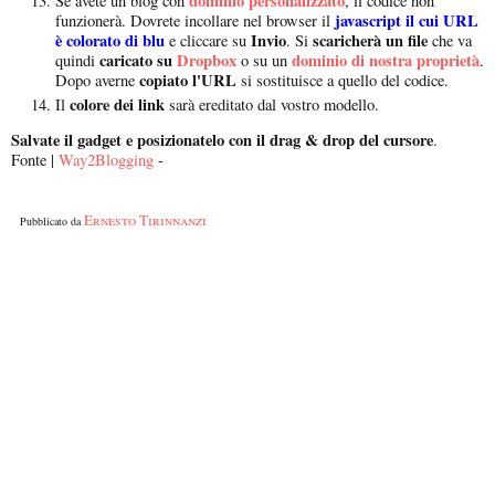
dominio personalizzato
Se avete un blog con
, il codice non
javascript il cui URL
funzionerà. Dovrete incollare nel browser il
è colorato di blu
Invio
scaricherà un file
e cliccare su
. Si
che va
caricato su
Dropbox
dominio di nostra proprietà
quindi
o su un
.
copiato l'URL
Dopo averne
si sostituisce a quello del codice.
colore dei link
Il
sarà ereditato dal vostro modello.
Salvate il gadget e posizionatelo con il drag & drop del cursore
.
Fonte |
Way2Blogging
-
Ernesto Tirinnanzi
Pubblicato da