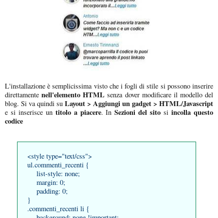
L'installazione è semplicissima visto che i fogli di stile si possono inserire
nell'elemento HTML
direttamente
senza dover modificare il modello del
Layout > Aggiungi un gadget > HTML/Javascript
blog. Si va quindi su
titolo a piacere
Sezioni del sito
incolla questo
e si inserisce un
. In
si
codice
<style type="text/css">
ul.commenti_recenti {
list-style: none;
margin: 0;
padding: 0;
}
.commenti_recenti li {
background: none !important;