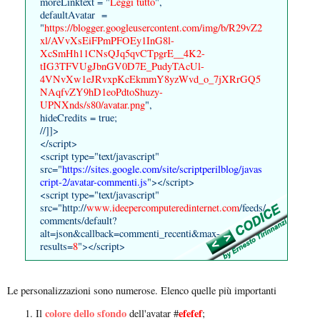
moreLinktext = "
Leggi tutto
",
defaultAvatar =
"
https://blogger.googleusercontent.com/img/b/R29vZ2
xl/AVvXsEiFPmPFOEy1InG8l-
XcSmHh11CNsQJq5qvCTpgrE__4K2-
tIG3TFVUgJbnGV0D7E_PudyTAcUl-
4VNvXw1eJRvxpKcEkmmY8yzWvd_o_7jXRrGQ5
NAqfvZY9hD1eoPdtoShuzy-
UPNXnds/s80/avatar.png
",
hideCredits = true;
//]]>
</script>
<script type="text/javascript"
src="
https://sites.google.com/site/scriptperilblog/javas
cript-2/avatar-commenti.js
"></script>
<script type="text/javascript"
src="http://
www.ideepercomputeredinternet.com
/feeds/
comments/default?
alt=json&callback=commenti_recenti&max-
results=
8
"></script>
Le personalizzazioni sono numerose. Elenco quelle più importanti
colore dello sfondo
efefef
Il
dell'avatar #
;