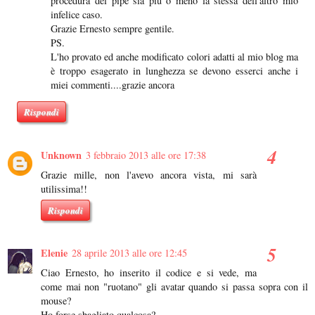
procedura del pipe sia più o meno la stessa dell'altro mio
infelice caso.
Grazie Ernesto sempre gentile.
PS.
L'ho provato ed anche modificato colori adatti al mio blog ma
è troppo esagerato in lunghezza se devono esserci anche i
miei commenti....grazie ancora
Rispondi
Unknown
3 febbraio 2013 alle ore 17:38
Grazie mille, non l'avevo ancora vista, mi sarà
utilissima!!
Rispondi
Elenie
28 aprile 2013 alle ore 12:45
Ciao Ernesto, ho inserito il codice e si vede, ma
come mai non "ruotano" gli avatar quando si passa sopra con il
mouse?
Ho forse sbagliato qualcosa?