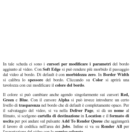
cursori per modificare i parametri
In tale scheda ci sono i
del bordo
Soft Edge
aggiunto al video. Con
si può rendere più morbido il passaggio
morbidezza zero
Border Width
dal video al bordo. Di default è con
. In
spessore
Color
si calibra lo
del bordo. Cliccando su
si aprirà una
colore del bordo
tavolozza con cui modificare il
.
Red,
Il colore si può cambiare anche agendo singolarmente sui cursori
Green
Blue
Alpha
e
. Con il cursore
si può invece introdurre un certo
trasparenza
livello di
nel bordo che di default è completamente opaco. Per
Deliver Page
nome
il salvataggio del video, si va nella
, si dà un
al
cartella di destinazione
Location
formato di
filmato, si scelgono
in
e il
uscita
Add To Render Queue
per poi andare sul pulsante
che aggiungerà
Jobs
Render All
il lavoro di codifica nell'area dei
. Infine si va su
per
cornice colorata
l'esportazione del video con la
.