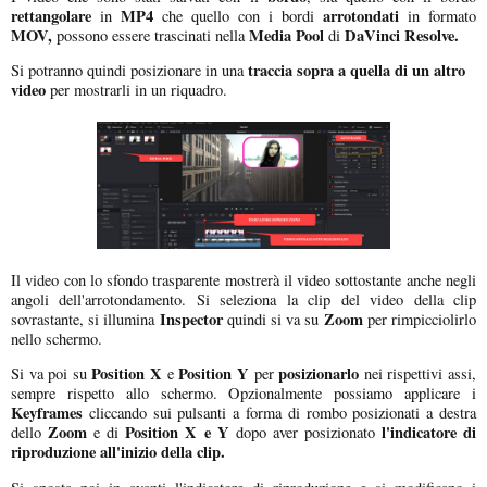
rettangolare
MP4
arrotondati
in
che quello con i bordi
in formato
MOV,
Media Pool
DaVinci Resolve.
possono essere trascinati nella
di
traccia
sopra a quella di un altro
Si potranno quindi posizionare in una
video
per mostrarli in un riquadro.
Il video con lo sfondo trasparente mostrerà il video sottostante anche negli
angoli dell'arrotondamento. Si seleziona la clip del video della clip
Inspector
Zoom
sovrastante, si illumina
quindi si va su
per rimpicciolirlo
nello schermo.
Position X
Position Y
posizionarlo
Si va poi su
e
per
nei rispettivi assi,
sempre rispetto allo schermo. Opzionalmente possiamo applicare i
Keyframes
cliccando sui pulsanti a forma di rombo posizionati a destra
Zoom
Position X e Y
l'indicatore di
dello
e di
dopo aver posizionato
riproduzione all'inizio della clip.