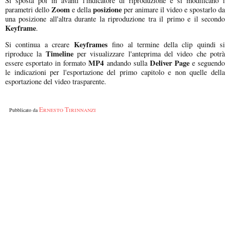
Si sposta poi in avanti l'indicatore di riproduzione e si modificano i
Zoom
posizione
parametri dello
e della
per animare il video e spostarlo da
una posizione all'altra durante la riproduzione tra il primo e il secondo
Keyframe
.
Keyframes
Si continua a creare
fino al termine della clip quindi si
Timeline
riproduce la
per visualizzare l'anteprima del video che potrà
MP4
Deliver
Page
essere esportato in formato
andando sulla
e seguendo
le indicazioni per l'esportazione del primo capitolo e non quelle della
esportazione del video trasparente.
Ernesto Tirinnanzi
Pubblicato da