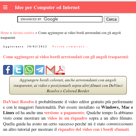
≡
Idee per Computer ed Internet
Home
davinci resolve
Come aggiungere ai video bordi arrotondati con gli angoli
trasparenti
Aggiornato:
18/02/2022
|
Nessun commento :
Come aggiungere ai video bordi arrotondati con gli angoli trasparenti
Aggiungere bordi colorati, anche arrotondanti con angoli
trasparenti, ai video e posizionarli sopra altri filmati con DaVinci
Resolve e Colored Border
DaVinci Resolve
è probabilmente il video editor gratuito più performante
Windows, Mac e
e con le maggiori funzionalità. Può essere installato su
Linux
versione a pagamento
ed ha anche una
. Qualche tempo fa abbiamo
video in un riquadro
visto come mostrare un
sopra a un altro filmato.
commissionato
Quella guida ha avuto un certo successo perché mi è stato
riquadro del video con i bordi sfumati
un altro tutorial per mostrare il
.