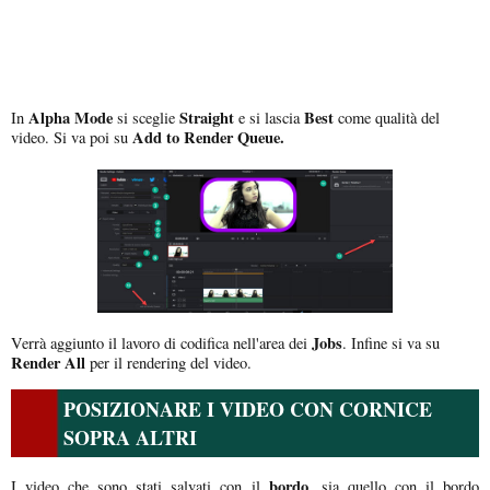
Alpha Mode
Straight
Best
In
si sceglie
e si lascia
come qualità del
Add to Render Queue.
video. Si va poi su
Jobs
Verrà aggiunto il lavoro di codifica nell'area dei
. Infine si va su
Render All
per il rendering del video.
POSIZIONARE I VIDEO CON CORNICE
SOPRA ALTRI
bordo
I video che sono stati salvati con il
, sia quello con il bordo