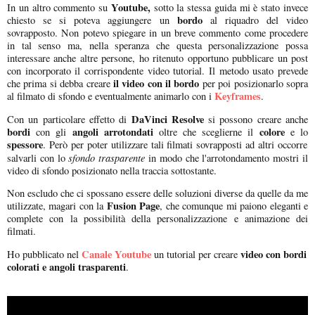
Youtube,
In un altro commento su
sotto la stessa guida mi è stato invece
bordo
chiesto se si poteva aggiungere un
al riquadro del video
sovrapposto. Non potevo spiegare in un breve commento come procedere
in tal senso ma, nella speranza che questa personalizzazione possa
interessare anche altre persone, ho ritenuto opportuno pubblicare un post
con incorporato il corrispondente video tutorial. Il metodo usato prevede
il video con il bordo
che prima si debba creare
per poi posizionarlo sopra
Keyframes
al filmato di sfondo e eventualmente animarlo con i
.
DaVinci Resolve
Con un particolare effetto di
si possono creare anche
bordi
angoli arrotondati
colore
con gli
oltre che sceglierne il
e lo
spessore
. Però per poter utilizzare tali filmati sovrapposti ad altri occorre
sfondo trasparente
salvarli con lo
in modo che l'arrotondamento mostri il
video di sfondo posizionato nella traccia sottostante.
Non escludo che ci spossano essere delle soluzioni diverse da quelle da me
Fusion Page
utilizzate, magari con la
, che comunque mi paiono eleganti e
complete con la possibilità della personalizzazione e animazione dei
filmati.
Canale Youtube
video con bordi
Ho pubblicato nel
un tutorial per creare
colorati e angoli trasparenti
.