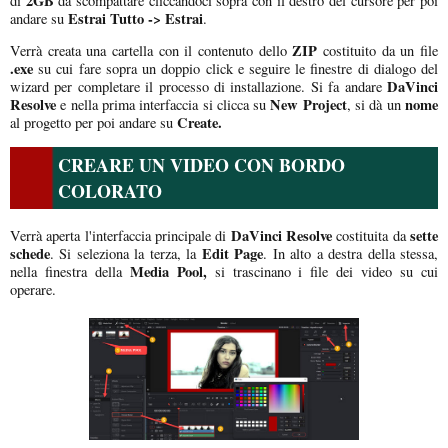
2GB
di
da scompattare cliccandoci sopra con il destro del cursore per poi
Estrai Tutto -> Estrai
andare su
.
ZIP
Verrà creata una cartella con il contenuto dello
costituito da un file
.exe
su cui fare sopra un doppio click e seguire le finestre di dialogo del
DaVinci
wizard per completare il processo di installazione. Si fa andare
Resolve
New Project
nome
e nella prima interfaccia si clicca su
, si dà un
Create.
al progetto per poi andare su
CREARE UN VIDEO CON BORDO
COLORATO
DaVinci Resolve
sette
Verrà aperta l'interfaccia principale di
costituita da
schede
Edit Page
. Si seleziona la terza, la
. In alto a destra della stessa,
Media Pool,
nella finestra della
si trascinano i file dei video su cui
operare.