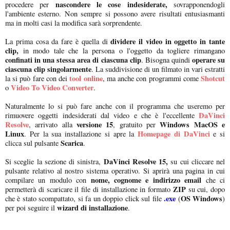
nascondere le cose indesiderate,
procedere per
sovrapponendogli
l'ambiente esterno. Non sempre si possono avere risultati entusiasmanti
ma in molti casi la modifica sarà sorprendente.
dividere il video in oggetto in tante
La prima cosa da fare è quella di
clip,
in modo tale che la persona o l'oggetto da togliere rimangano
confinati in una stessa area di ciascuna clip
operare su
. Bisogna quindi
ciascuna clip singolarmente
. La suddivisione di un filmato in vari estratti
tool online
Shotcut
la si può fare con dei
, ma anche con programmi come
Video To Video Converter
o
.
Naturalmente lo si può fare anche con il programma che useremo per
DaVinci
rimuovere oggetti indesiderati dal video e che è l'eccellente
Resolve
versione 15
Windows MacOS e
, arrivato alla
, gratuito per
Linux
Homepage di DaVinci
. Per la sua installazione si apre la
e si
Scarica
clicca sul pulsante
.
DaVinci Resolve 15,
Si sceglie la sezione di sinistra,
su cui cliccare nel
pulsante relativo al nostro sistema operativo. Si aprirà una pagina in cui
nome, cognome e indirizzo email
compilare un modulo con
che ci
ZIP
permetterà di scaricare il file di installazione in formato
su cui, dopo
.exe
OS Windows
che è stato scompattato, si fa un doppio click sul file
(
)
wizard di installazione
per poi seguire il
.