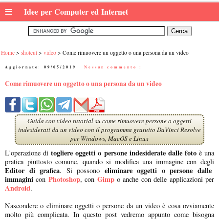
≡
Idee per Computer ed Internet
Home
shotcut
video
Come rimuovere un oggetto o una persona da un video
Aggiornato:
09/05/2019
|
Nessun commento :
Come rimuovere un oggetto o una persona da un video
Guida con video tutorial su come rimuovere persone o oggetti
indesiderati da un video con il programma gratuito DaVinci Resolve
per Windows, MacOS e Linux
togliere oggetti o persone indesiderate dalle foto
L'operazione di
è una
pratica piuttosto comune, quando si modifica una immagine con degli
Editor di grafica
eliminare oggetti o persone dalle
. Si possono
immagini
Photoshop
Gimp
con
, con
o anche con delle applicazioni per
Android
.
Nascondere o eliminare oggetti o persone da un video è cosa ovviamente
molto più complicata. In questo post vedremo appunto come bisogna