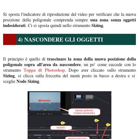
Si sposta l'indicatore di riproduzione del video per verificare che la nuova
una zona senza oggetti
posizione della poligonale comprenda sempre
indesiderati
Sizing
. Ci si sposta quindi nello strumento
.
4) NASCONDERE GLI OGGETTI
trascinare la zona della nuova posizione della
Il principio è quello di
poligonale sopra all'area da nascondere
, un po' come succede con lo
Toppa di Photoshop
strumento
. Dopo aver cliccato sullo strumento
Sizing
, si clicca sulla freccetta del menù posto in basso a destra e si
Node Sizing
sceglie
.