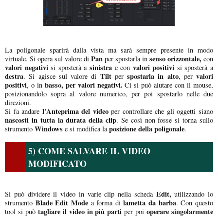
La poligonale sparirà dalla vista ma sarà sempre presente in modo
Pan
senso orizzontale,
virtuale. Si opera sul valore di
per spostarla in
con
valori negativi
sinistra
valori positivi
si sposterà a
e con
si sposterà a
destra
Tilt
spostarla in alto
valori
. Si agisce sul valore di
per
, per
positivi
basso, per valori negativi.
, o in
Ci si può aiutare con il mouse,
posizionandolo sopra al valore numerico, per poi spostarlo nelle due
direzioni.
l'Anteprima del video
Si fa andare
per controllare che gli oggetti siano
nascosti in tutta la durata della clip
. Se così non fosse si torna sullo
Windows
posizione della poligonale
strumento
e si modifica la
.
5) COME SALVARE IL VIDEO
MODIFICATO
Edit,
Si può dividere il video in varie clip nella scheda
utilizzando lo
Blade Edit Mode
lametta da barba
strumento
a forma di
. Con questo
tagliare il video in più parti
operare singolarmente
tool si può
per poi