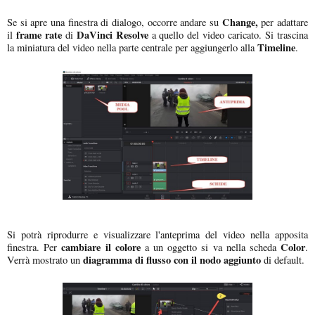
Change,
Se si apre una finestra di dialogo, occorre andare su
per adattare
frame rate
DaVinci Resolve
il
di
a quello del video caricato. Si trascina
Timeline
la miniatura del video nella parte centrale per aggiungerlo alla
.
Si potrà riprodurre e visualizzare l'anteprima del video nella apposita
cambiare il colore
Color
finestra. Per
a un oggetto si va nella scheda
.
diagramma di flusso con il nodo aggiunto
Verrà mostrato un
di default.