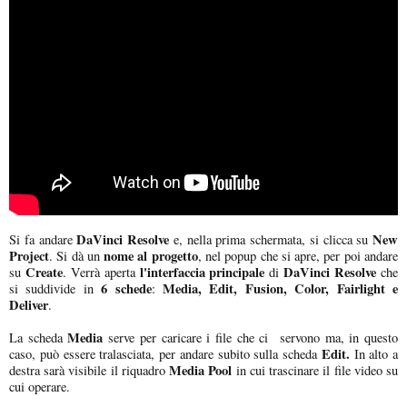
DaVinci Resolve
New
Si fa andare
e, nella prima schermata, si clicca su
Project
nome al progetto
. Si dà un
, nel popup che si apre, per poi andare
Create
l'interfaccia principale
DaVinci Resolve
su
. Verrà aperta
di
che
6 schede
Media, Edit, Fusion, Color, Fairlight e
si suddivide in
:
Deliver
.
Media
La scheda
serve per caricare i file che ci servono ma, in questo
Edit.
caso, può essere tralasciata, per andare subito sulla scheda
In alto a
Media Pool
destra sarà visibile il riquadro
in cui trascinare il file video su
cui operare.