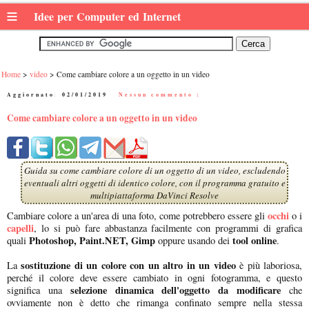
≡
Idee per Computer ed Internet
Home
video
Come cambiare colore a un oggetto in un video
Aggiornato:
02/01/2019
|
Nessun commento :
Come cambiare colore a un oggetto in un video
Guida su come cambiare colore di un oggetto di un video, escludendo
eventuali altri oggetti di identico colore, con il programma gratuito e
multipiattaforma DaVinci Resolve
occhi
Cambiare colore a un'area di una foto, come potrebbero essere gli
o i
capelli
, lo si può fare abbastanza facilmente con programmi di grafica
Photoshop, Paint.NET, Gimp
tool online
quali
oppure usando dei
.
sostituzione di un colore con un altro in un video
La
è più laboriosa,
perché il colore deve essere cambiato in ogni fotogramma, e questo
selezione dinamica dell'oggetto da modificare
significa una
che
ovviamente non è detto che rimanga confinato sempre nella stessa