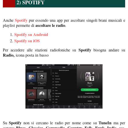
2) SPOTIFY
Spotify
Anche
pur essendo una app per ascoltare singoli brani musicali e
ascoltare le radio
playlist permette di
.
Spotify su Android
Spotify su iOS
Spotify
Per accedere alle stazioni radiofoniche su
bisogna andare su
Radio,
icona posta in basso
Spotify
TuneIn
Su
non si cercano le radio per nome come su
ma per
Blues, Classica, Commedia, Country, Folk, Funk
Indie
genere:
,
, ecc.