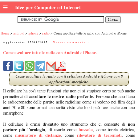
≡
Idee per Computer ed Internet
Home
android
iphone
radio
Come ascoltare tutte le radio con Android e iPhone.
Aggiornato:
05/09/2017
|
Nessun commento :
Come ascoltare tutte le radio con Android e iPhone.
Come ascoltare le radio con il cellulare Android e iPhone con 8
applicazioni specifiche.
Il cellulare ha così tante funzioni che non ci si stupisce certo se può anche
ascoltare le nostre radio preferite
permetterci di
. Persone che ascoltano
le radiocronache delle partite nelle radioline come si vedono nei film degli
anni 70 e 80 sono ormai una rarità visto che lo si può fare anche con uno
smartphone.
non
Il cellulare è ormai diventato uno strumento che ci consente di
portare più l'orologio
bussola
, di usarlo come
, come torcia elettrica,
misuratore di distanze
rilevatore di terremoti
come
, come
, come