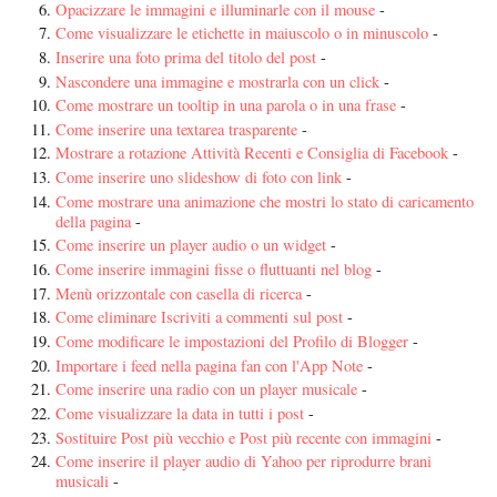
Opacizzare le immagini e illuminarle con il mouse
-
Come visualizzare le etichette in maiuscolo o in minuscolo
-
Inserire una foto prima del titolo del post
-
Nascondere una immagine e mostrarla con un click
-
Come mostrare un tooltip in una parola o in una frase
-
Come inserire una textarea trasparente
-
Mostrare a rotazione Attività Recenti e Consiglia di Facebook
-
Come inserire uno slideshow di foto con link
-
Come mostrare una animazione che mostri lo stato di caricamento
della pagina
-
Come inserire un player audio o un widget
-
Come inserire immagini fisse o fluttuanti nel blog
-
Menù orizzontale con casella di ricerca
-
Come eliminare Iscriviti a commenti sul post
-
Come modificare le impostazioni del Profilo di Blogger
-
Importare i feed nella pagina fan con l'App Note
-
Come inserire una radio con un player musicale
-
Come visualizzare la data in tutti i post
-
Sostituire Post più vecchio e Post più recente con immagini
-
Come inserire il player audio di Yahoo per riprodurre brani
musicali
-