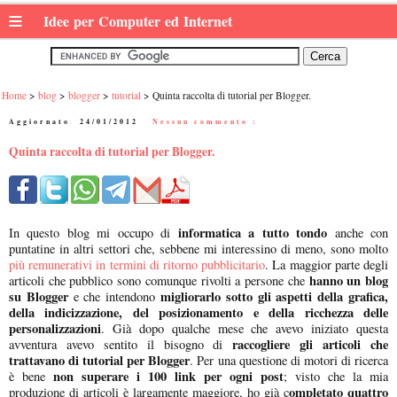
≡
Idee per Computer ed Internet
Home
blog
blogger
tutorial
Quinta raccolta di tutorial per Blogger.
Aggiornato:
24/01/2012
|
Nessun commento :
Quinta raccolta di tutorial per Blogger.
informatica a tutto tondo
In questo blog mi occupo di
anche con
puntatine in altri settori che, sebbene mi interessino di meno, sono molto
più remunerativi in termini di ritorno pubblicitario
. La maggior parte degli
hanno un blog
articoli che pubblico sono comunque rivolti a persone che
su Blogger
migliorarlo sotto gli aspetti della grafica,
e che intendono
della indicizzazione, del posizionamento e della ricchezza delle
personalizzazioni
. Già dopo qualche mese che avevo iniziato questa
raccogliere gli articoli che
avventura avevo sentito il bisogno di
trattavano di tutorial per Blogger
. Per una questione di motori di ricerca
non superare i 100 link per ogni post
è bene
; visto che la mia
ompletato quattro
produzione di articoli è largamente maggiore, ho già c