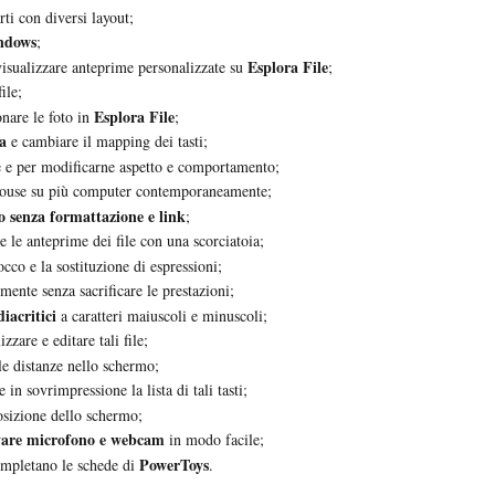
ti con diversi layout;
dows
;
Esplora File
isualizzare anteprime personalizzate su
;
ile;
Esplora File
nare le foto in
;
ra
e cambiare il mapping dei tasti;
e e per modificarne aspetto e comportamento;
mouse su più computer contemporaneamente;
to senza formattazione e link
;
e le anteprime dei file con una scorciatoia;
co e la sostituzione di espressioni;
ente senza sacrificare le prestazioni;
diacritici
a caratteri maiuscoli e minuscoli;
zzare e editare tali file;
le distanze nello schermo;
 in sovrimpressione la lista di tali tasti;
posizione dello schermo;
ivare microfono e webcam
in modo facile;
PowerToys
mpletano le schede di
.