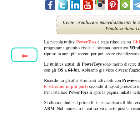
Come visualizzare immediatamente le an
Windows dopo l'in
PowerToys
Git
La piccola utility
è stata rilasciata su
Wind
programma gratuito risale al sistema operativo
⇐
ripreso in anni più recenti per poi essere rivitalizzato 
PowerToys
Le utilities attuali di
sono molto diverse d
OS
64-bit
con gli
a
. Abbiamo già visto diverse funzion
Preview
Ricordo tra gli altri strumenti attivabili con
q
lo schermo in più parti
secondo il layout prescelto e
PowerToys
Per installare
si apre la pagina linkata nell
.ex
Si clicca quindi sul primo link per scaricare il file
ARM
. Nel momento in cui scrivo questo post la versi