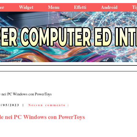
er
Widget
Menu
Effetti
Android
Ti
ile nei PC Windows con PowerToys
0/05/2023
|
Nessun commento :
 file nei PC Windows con PowerToys