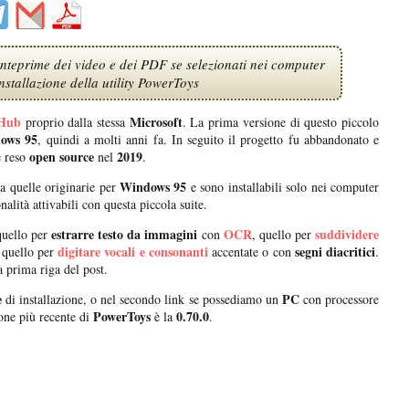
teprime dei video e dei PDF se selezionati nei computer
stallazione della utility PowerToys
Hub
Microsoft
proprio dalla stessa
. La prima versione di questo piccolo
ows 95
, quindi a molti anni fa. In seguito il progetto fu abbandonato e
open source
2019
e reso
nel
.
Windows 95
a quelle originarie per
e sono installabili solo nei computer
alità attivabili con questa piccola suite.
estrarre testo da immagini
OCR
suddividere
uello per
con
, quello per
digitare vocali e consonanti
segni diacritici
 quello per
accentate o con
.
a prima riga del post.
e
PC
di installazione, o nel secondo link se possediamo un
con processore
PowerToys
0.70.0
one più recente di
è la
.