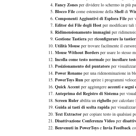
Fancy Zones
per dividere lo schermo in più par
Blocco File
Shell
Win
come estensione della
di
Componenti Aggiuntivi di Esplora File
per v
Editor dei File degli Host
per modificare tali f
Ridimensionamento immagini
per ridimensio
Gestione Tastiera
riconfigurare la tastie
per
Utilità Mouse
per trovare facilmente il cursor
Mouse Without Borders
per usare lo stesso 
Incolla come testo normale
incollare tes
per
Posizionamento del puntatore
per visualizzar
Power Rename
per una ridenominazione in bloc
PowerToys Run
per aprire i programmi velocem
Quick Accent
accenti e segni 
per aggiungere
Anteprima del Registro di Sistema
per visuali
Screen Ruler
righello
abilita un
per calcolare 
Guida ai tasti di scelta rapida
per visualizzare
Text Extractor
per copiare testo in qualsiasi 
Disattivazione Conferenza Video
disatt
per
Benvenuti in PowerToys
Invia Feedback
e
co