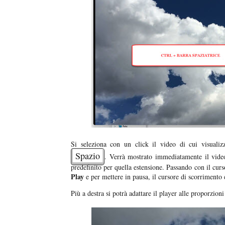
Si seleziona con un click il video di cui visualiz
Spazio
. Verrà mostrato immediatamente il video
predefinito per quella estensione. Passando con il curso
Play
e per mettere in pausa, il cursore di scorrimento 
Più a destra si potrà adattare il player alle proporzioni