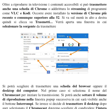
trasmettere
Oltre a riprodurre in televisione i contenuti accessibili si può
anche una scheda di Chrome
streaming
o addirittura lo
di programmi
VLC e Kodi
versione di Chrome più
come
. Occorre avere installato la
recente o comunque superiore alla 52
. Si va sul menù in alto a destra
Trasmetti...
quindi si clicca su
Verrà aperta una finestra in cui
selezionare la sorgente
da trasmettere
scheda del browser
Si potrà scegliere di trasmettere una
oppure il
desktop del computer
. Nel primo caso si seleziona il nome del
Chromecast
settare il volume
per iniziare la trasmissione. Si potrà anche
di riproduzione nella
finestra popup successiva in cui sarà visibile anche
Interrompi
trasmettere il desktop
il bottone
. Se invece si decide di
dopo
Chromecast
l'intero
aver selezionato il
dovremo scegliere di condividere