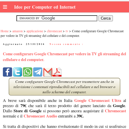
≡
Idee per Computer ed Internet
Home
amazon
applicazione
chromecast
tv
Come configurare Google Chromecast
per vedere in TV gli streaming del cellulare e del computer.
Aggiornato:
25/10/2016
|
Nessun commento :
Come configurare Google Chromecast per vedere in TV gli streaming del
cellulare e del computer.
Come configurare Google Chromecast per trasmettere anche in
televisione i contenuti riproducibili nel cellulare o nel browser o
nello schermo del computer.
Google Chromecast Ultra
A breve sarà disponibile anche in Italia
al
79€
Google
prezzo di
che sarà il terzo prodotto del genere lanciato da
.
Store di Google
Chromecast
Dallo
si possono però ancora acquistare il
Chromecast Audio
39€.
normale e il
entrambi a
Si tratta di dispositivi che hanno rivoluzionato il modo in cui si usufruisce