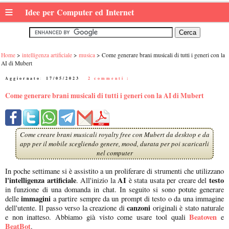
≡
Idee per Computer ed Internet
Home
intelligenza artificiale
musica
Come generare brani musicali di tutti i generi con la
AI di Mubert
Aggiornato:
17/05/2023
|
2 commenti :
Come generare brani musicali di tutti i generi con la AI di Mubert
Come creare brani musicali royalty free con Mubert da desktop e da
app per il mobile scegliendo genere, mood, durata per poi scaricarli
nel computer
In poche settimane si è assistito a un proliferare di strumenti che utilizzano
l'intelligenza artificiale
AI
testo
. All'inizio la
è stata usata per creare del
in funzione di una domanda in chat. In seguito si sono potute generare
immagini
delle
a partire sempre da un prompt di testo o da una immagine
canzoni
dell'utente. Il passo verso la creazione di
originali è stato naturale
Beatoven
e non inatteso. Abbiamo già visto come usare tool quali
e
BeatBot
.