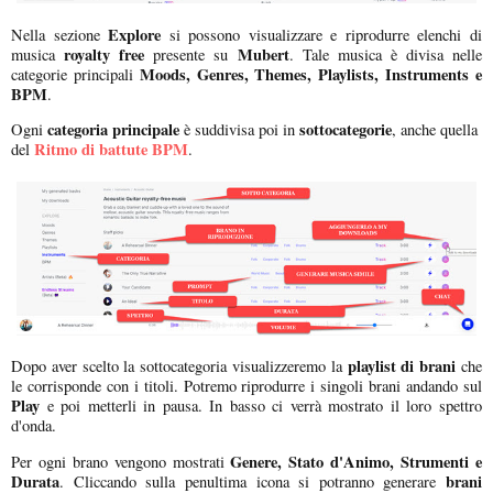
Explore
Nella sezione
si possono visualizzare e riprodurre elenchi di
royalty free
Mubert
musica
presente su
. Tale musica è divisa nelle
Moods, Genres, Themes, Playlists, Instruments e
categorie principali
BPM
.
categoria principale
sottocategorie
Ogni
è suddivisa poi in
, anche quella
Ritmo di battute BPM
del
.
playlist di brani
Dopo aver scelto la sottocategoria visualizzeremo la
che
le corrisponde con i titoli. Potremo riprodurre i singoli brani andando sul
Play
e poi metterli in pausa. In basso ci verrà mostrato il loro spettro
d'onda.
Genere, Stato d'Animo, Strumenti e
Per ogni brano vengono mostrati
Durata
brani
. Cliccando sulla penultima icona si potranno generare