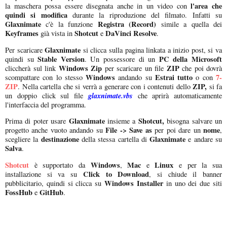
l'area che
la maschera possa essere disegnata anche in un video con
quindi si modifica
durante la riproduzione del filmato. Infatti su
Glaxnimate
Registra (Record)
c'è la funzione
simile a quella dei
Keyframes
Shotcut
DaVinci Resolve
già vista in
e
.
Glaxnimate
Per scaricare
si clicca sulla pagina linkata a inizio post, si va
Stable Version
PC della Microsoft
quindi su
. Un possessore di un
Windows Zip
ZIP
cliccherà sul link
per scaricare un file
che poi dovrà
Windows
Estrai tutto
7-
scompattare con lo stesso
andando su
o con
ZIP
ZIP,
. Nella cartella che si verrà a generare con i contenuti dello
si fa
glaxnimate.vbs
un doppio click sul file
che aprirà automaticamente
l'interfaccia del programma.
Glaxnimate
Shotcut,
Prima di poter usare
insieme a
bisogna salvare un
File -> Save as
nome
progetto anche vuoto andando su
per poi dare un
,
destinazione
Glaxnimate
scegliere la
della stessa cartella di
e andare su
Salva
.
Shotcut
Windows
Mac
Linux
è supportato da
,
e
e per la sua
Click to Download
installazione si va su
, si chiude il banner
Windows Installer
pubblicitario, quindi si clicca su
in uno dei due siti
FossHub
GitHub
e
.