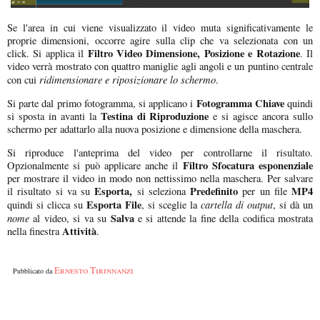
Se l'area in cui viene visualizzato il video muta significativamente le
proprie dimensioni, occorre agire sulla clip che va selezionata con un
Filtro Video Dimensione, Posizione e Rotazione
click. Si applica il
. Il
video verrà mostrato con quattro maniglie agli angoli e un puntino centrale
ridimensionare e riposizionare lo schermo
con cui
.
Fotogramma Chiave
Si parte dal primo fotogramma, si applicano i
quindi
Testina di Riproduzione
si sposta in avanti la
e si agisce ancora sullo
schermo per adattarlo alla nuova posizione e dimensione della maschera.
Si riproduce l'anteprima del video per controllarne il risultato.
Filtro Sfocatura esponenziale
Opzionalmente si può applicare anche il
per mostrare il video in modo non nettissimo nella maschera. Per salvare
Esporta,
Predefinito
MP4
il risultato si va su
si seleziona
per un file
Esporta File
cartella di output
quindi si clicca su
, si sceglie la
, si dà un
nome
Salva
al video, si va su
e si attende la fine della codifica mostrata
Attività
nella finestra
.
Ernesto Tirinnanzi
Pubblicato da