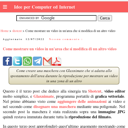
≡
Idee per Computer ed Internet
Home
shotcut
Come mostrare un video in un'area che si modifica di un altro video
Aggiornato:
12/07/2022
|
Nessun commento :
Come mostrare un video in un'area che si modifica di un altro video
Come creare una maschera con Glaxnimate che si adatta allo
spostamento dell'area durante la riproduzione per mostrare un video
in una zona di un altro
Shotcut
video editor
Questo è il terzo post che dedico alla sinergia tra
,
Glaxnimate
grafica vettoriale
molto semplice, e
, programma portatile di
.
aggiungere delle animazioni
Nel primo abbiamo visto come
ai video e
disegnare una maschera
nel secondo come
mediante una poligonale. Nel
immagine JPG
secondo post la maschera è stata realizzata sopra una
riproduzione del filmato.
quindi restava immutata durante tutta la
In questo terzo post approfondirò quest'ultimo argomento mostrando come