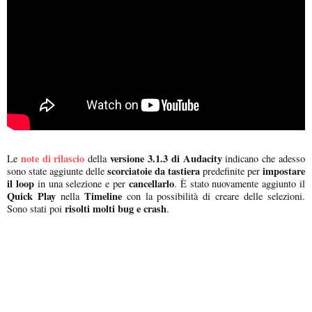
note di rilascio
versione 3.1.3 di Audacity
Le
della
indicano che adesso
scorciatoie da tastiera
impostare
sono state aggiunte delle
predefinite per
il loop
cancellarlo
in una selezione e per
. È stato nuovamente aggiunto il
Quick Play
Timeline
nella
con la possibilità di creare delle selezioni.
risolti molti bug e crash
Sono stati poi
.