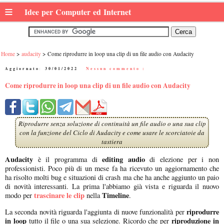
≡
Idee per Computer ed Internet
Home
audacity
Come riprodurre in loop una clip di un file audio con Audacity
Aggiornato:
30/01/2022
|
Nessun commento :
Come riprodurre in loop una clip di un file audio con Audacity
Riprodurre senza soluzione di continuità un file audio o una sua clip
con la funzione del Ciclo di Audacity e come usare le scorciatoie da
tastiera
Audacity
editing audio
è il programma di
di elezione per i non
professionisti. Poco più di un mese fa ha ricevuto un aggiornamento che
ha risolto molti bug e situazioni di crash ma che ha anche aggiunto un paio
di novità interessanti. La prima l'abbiamo già vista e riguarda il nuovo
trascinare le clip
Timeline
modo per
nella
.
riprodurre
La seconda novità riguarda l'aggiunta di nuove funzionalità per
in loop
riproduzione in
tutto il file o una sua selezione. Ricordo che per