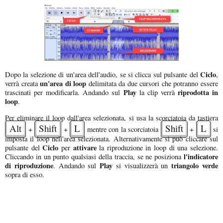
Ciclo
Dopo la selezione di un'area dell'audio, se si clicca sul pulsante del
,
un'area di loop
verrà creata
delimitata da due cursori che potranno essere
Play
riprodotta in
trascinati per modificarla. Andando sul
la clip verrà
loop
.
Per eliminare il loop dall'area selezionata, si usa la scorciatoia da tastiera
Alt
Shift
L
Shift
L
+
+
mentre con la scorciatoia
+
si
imposta il loop nell'area selezionata. Alternativamente si può cliccare sul
Ciclo
attivare
pulsante del
per
la riproduzione in loop di una selezione.
l'indicatore
Cliccando in un punto qualsiasi della traccia, se ne posiziona
di riproduzione
Play
triangolo verde
. Andando sul
si visualizzerà un
sopra di esso.