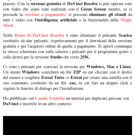
versione gratuita
DaVinci Resolve
piacere. Con la
di
si può operare solo
Green Screen
con video che siano stati realizzati con il
mentre, se si
versione a pagamento
eliminare gli sfondi
possiede la
, si possono
da
l'intelligenza artificiale
Magic
tutti i video con
e la funzionalità della
Mask
.
Home di DaVinci Resolve
Scarica
Nella
è stato eliminato il pulsante
sostituito da due pulsanti, rispettivamente per il download della versione
gratuita e per l'acquisto online di quella a pagamento. Si aprirà comunque
la stessa schermata con sulla sinistra i pulsanti per il programma gratis e
Studio
255€.
sulla destra per la versione
che costa
Windows, Mac e Linux
Ci sono i pulsanti per scaricare la versione per
.
Windows
ZIP
Un utente
scaricherà un file
su cui cliccare con il destro
Estrai Tutto -> Estrai
del mouse e scegliere
per creare una cartella con il
.exe,
suo contenuto, costituito da un file
su cui fare un doppio click e
seguire le finestre di dialogo per l'installazione.
Canale Youtube
Ho pubblicato sul
un tutorial per duplicare persone con
DaVinci
e inserirle in un altro contesto.