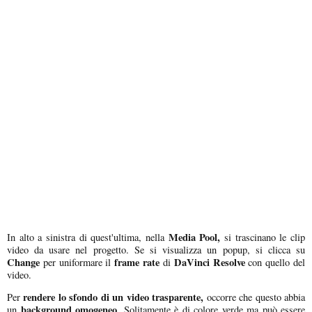
Media Pool,
In alto a sinistra di quest'ultima, nella
si trascinano le clip
video da usare nel progetto. Se si visualizza un popup, si clicca su
Change
frame rate
DaVinci Resolve
per uniformare il
di
con quello del
video.
rendere lo sfondo di un video trasparente,
Per
occorre che questo abbia
background omogeneo
un
. Solitamente è di colore verde ma può essere