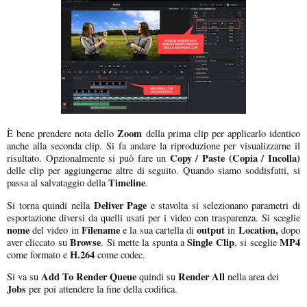
Zoom
È bene prendere nota dello
della prima clip per applicarlo identico
anche alla seconda clip. Si fa andare la riproduzione per visualizzarne il
Copy / Paste (Copia / Incolla)
risultato. Opzionalmente si può fare un
delle clip per aggiungerne altre di seguito. Quando siamo soddisfatti, si
Timeline
passa al salvataggio della
.
Deliver Page
Si torna quindi nella
e stavolta si selezionano parametri di
esportazione diversi da quelli usati per i video con trasparenza. Si sceglie
nome
Filename
output
Location,
del video in
e la sua cartella di
in
dopo
Browse
Single Clip
MP4
aver cliccato su
. Si mette la spunta a
, si sceglie
H.264
come formato e
come codec.
Add To Render Queue
Render All
Si va su
quindi su
nella area dei
Jobs
per poi attendere la fine della codifica.