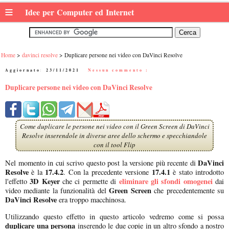
≡
Idee per Computer ed Internet
Home
davinci resolve
Duplicare persone nei video con DaVinci Resolve
Aggiornato:
23/11/2021
|
Nessun commento :
Duplicare persone nei video con DaVinci Resolve
Come duplicare le persone nei video con il Green Screen di DaVinci
Resolve inserendole in diverse aree dello schermo e specchiandole
con il tool Flip
DaVinci
Nel momento in cui scrivo questo post la versione più recente di
Resolve
17.4.2
17.4.1
è la
. Con la precedente versione
è stato introdotto
3D Keyer
eliminare gli sfondi omogenei
l'effetto
che ci permette di
dai
Green Screen
video mediante la funzionalità del
che precedentemente su
DaVinci Resolve
era troppo macchinosa.
Utilizzando questo effetto in questo articolo vedremo come si possa
duplicare una persona
inserendo le due copie in un altro sfondo a nostro