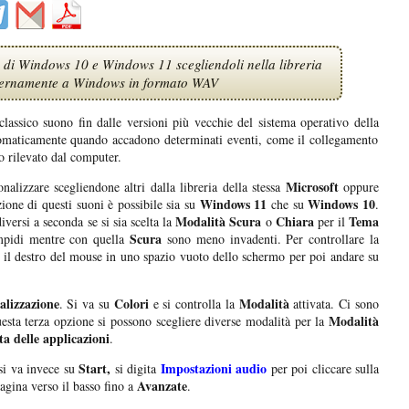
 di Windows 10 e Windows 11 scegliendoli nella libreria
sternamente a Windows in formato WAV
classico suono fin dalle versioni più vecchie del sistema operativo della
utomaticamente quando accadono determinati eventi, come il collegamento
so rilevato dal computer.
Microsoft
nalizzare scegliendone altri dalla libreria della stessa
oppure
Windows 11
Windows 10
zione di questi suoni è possibile sia su
che su
.
Modalità Scura
Chiara
Tema
versi a seconda se si sia scelta la
o
per il
Scura
pidi mentre con quella
sono meno invadenti. Per controllare la
 il destro del mouse in uno spazio vuoto dello schermo per poi andare su
alizzazione
Colori
Modalità
. Si va su
e si controlla la
attivata. Ci sono
Modalità
esta terza opzione si possono scegliere diverse modalità per la
a delle applicazioni
.
Start,
Impostazioni audio
si va invece su
si digita
per poi cliccare sulla
Avanzate
pagina verso il basso fino a
.