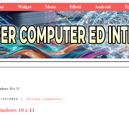
er
Widget
Menu
Effetti
Android
Ti
ndows 10 e 11
2/11/2021
|
Nessun commento :
Windows 10 e 11