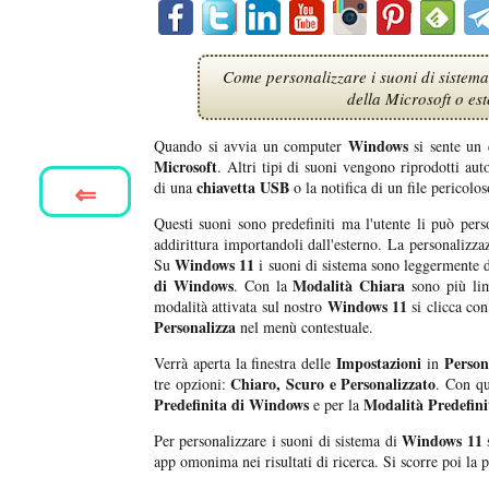
Come personalizzare i suoni di sistema
della Microsoft o e
Windows
Quando si avvia un computer
si sente un 
Microsoft
. Altri tipi di suoni vengono riprodotti a
⇐
chiavetta USB
di una
o la notifica di un file pericolo
Questi suoni sono predefiniti ma l'utente li può perso
addirittura importandoli dall'esterno. La personalizza
Windows 11
Su
i suoni di sistema sono leggermente di
di Windows
Modalità Chiara
. Con la
sono più lim
Windows 11
modalità attivata sul nostro
si clicca con
Personalizza
nel menù contestuale.
Impostazioni
Person
Verrà aperta la finestra delle
in
Chiaro, Scuro e Personalizzato
tre opzioni:
. Con qu
Predefinita di Windows
Modalità Predefinit
e per la
Windows 11
Per personalizzare i suoni di sistema di
app omonima nei risultati di ricerca. Si scorre poi la 