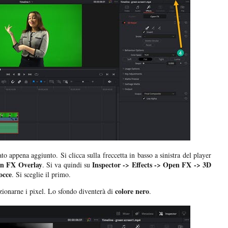
to appena aggiunto. Si clicca sulla freccetta in basso a sinistra del player
n FX Overlay
Inspector -> Effects -> Open FX -> 3D
. Si va quindi su
occe
. Si sceglie il primo.
colore nero
ezionarne i pixel. Lo sfondo diventerà di
.