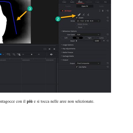
più
contagocce con il
e si tocca nelle aree non selezionate.