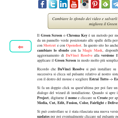
Cambiare lo sfondo dei video e salvarli
migliora il Green
Green Screen
Chroma Key
Il
o
è un metodo per mos
da un pannello verde posizionato alle spalle della pe
⇐
Shotcut
Openshot
con
e con
. In questo sito ho anch
cambiare lo sfondo
Magic Mask
con la
, disponi
DaVinci Resolve
versione 1
aggiornamento di
alla
Green Screen
applicare il
in modo molto più semplic
DaVinci Resolve
Ricordo che
si può installare s
successiva si clicca sul pulsante relativo al nostro si
Estrai Tutto -> Es
con il destro del mouse e scegliere
Si fa un doppio click su quest'ultima per poi fare un 
dialogo del wizard di installazione. Quando si apre
Project
nome
Create
, digitarne il
e cliccare su
per ap
Media, Cut, Edit, Fusion, Color, Fairlight
Delive
e
Si può controllare se è stata rilasciata una nuova v
updates
per poi eventualmente cliccare sul pulsante pe