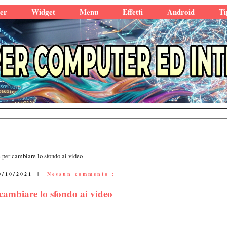
er
Widget
Menu
Effetti
Android
Ti
per cambiare lo sfondo ai video
0/10/2021
|
Nessun commento :
cambiare lo sfondo ai video