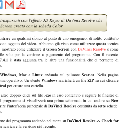
 trasparenti con l'effetto 3D Keyer di DaVinci Resolve che
 Screen creato con la scheda Color
trare un qualsiasi sfondo al posto di uno omogeneo, di solito costituito
rsona oggetto del video. Abbiamo già visto come utilizzare questa tecnica
Green Screen
DaVinci Resolve
e mostrato come utilizzare il
con
e come
bile solo per la versione a pagamento del programma. Con il recente
7.4.1
è stata aggiunta tra le altre una funzionalità che ci permette di
e.
Windows, Mac e Linux
Scarica
u
andando sul pulsante
. Nella pagina
Windows
ZIP
stema operativo. Un utente
scaricherà un file
su cui cliccare
trai
per creare una cartella.
.exe
altro doppio click sul file
in esso contenuto e seguire le finestre di
New
 il programma si visualizzerà una prima schermata in cui andare su
DaVinci Resolve
sette
rire l'interfaccia principale di
costituita da
schede:
r
.
DaVinci Resolve -> Check for
ersione del programma andando nel menù su
r scaricare la versione più recente.