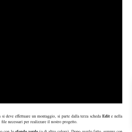
Edit
 si deve effettuare un montaggio, si parte dalla terza scheda
e nella
i file necessari per realizzare il nostro progetto.
sfondo verde
eo con lo
(o di altro colore). Dopo averlo fatto, sempre con