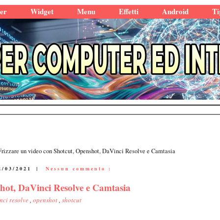
er
Widget
Menu
Effetti
Android
Ti
Frizzare un video con Shotcut, Openshot, DaVinci Resolve e Camtasia
2/03/2021
|
Nessun commento :
shot, DaVinci Resolve e Camtasia
nci resolve
,
openshot
,
shotcut