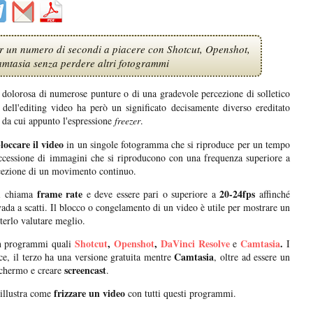
r un numero di secondi a piacere con Shotcut, Openshot,
mtasia senza perdere altri fotogrammi
dolorosa di numerose punture o di una gradevole percezione di solletico
ell'editing video ha però un significato decisamente diverso ereditato
da cui appunto l'espressione
freezer
.
loccare il video
in un singole fotogramma che si riproduce per un tempo
ccessione di immagini che si riproducono con una frequenza superiore a
rcezione di un movimento continuo.
frame rate
20-24fps
si chiama
e deve essere pari o superiore a
affinché
da a scatti. Il blocco o congelamento di un video è utile per mostrare un
erlo valutare meglio.
Shotcut
,
Openshot
,
DaVinci Resolve
Camtasia
.
n programmi quali
e
I
Camtasia
ce, il terzo ha una versione gratuita mentre
, oltre ad essere un
screencast
schermo e creare
.
frizzare un video
illustra come
con tutti questi programmi.