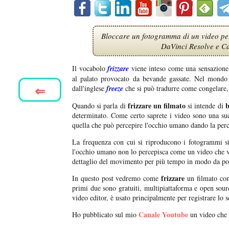
Bloccare un fotogramma di un video pe
DaVinci Resolve e Ca
Il vocabolo
frizzare
viene inteso come una sensazione 
al palato provocato da bevande gassate. Nel mondo d
⇐
dall'inglese
freeze
che si può tradurre come congelare, 
frizzare un filmato
b
Quando si parla di
si intende di
determinato. Come certo saprete i video sono una su
quella che può percepire l'occhio umano dando la pe
La frequenza con cui si riproducono i fotogrammi 
l'occhio umano non lo percepisca come un video che va
dettaglio del movimento per più tempo in modo da pot
frizzare
In questo post vedremo come
un filmato co
primi due sono gratuiti, multipiattaforma e open sour
video editor, è usato principalmente per registrare lo 
Canale Youtube
Ho pubblicato sul mio
un video che 