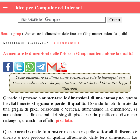
≡
Idee per Computer ed Internet
Home
gimp
Aumentare le dimensioni delle foto con Gimp mantenendone la qualità
Aggiornato:
11/05/2019
|
1 commento :
Aumentare le dimensioni delle foto con Gimp mantenendone la qualità
Come aumentare la dimensione e risoluzione delle immagini con
Gimp usando l'interpolazione NoAura (NoHalo) e il filtro Nitidezza
(Sharpen)
aumentare le dimensioni di una immagine,
Quando si provano a
questa
si sgrana e perde di qualità.
inevitabilmente
Essendo le foto formate da
una griglia di pixel orizzontali e verticali, aumentando la dimensione, si
aumentano le dimensioni dei singoli pixel che da puntiformi diventano
pixellato
rettangoli, creando un effetto
.
foto raster
vettoriali
Questo accade con le
mentre per quelle
il discorso è
diverso e non perdono di qualità all'aumento delle loro dimensioni. Le