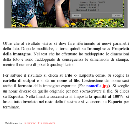
Oltre che al risultato visivo si deve fare riferimento ai nuovi parametri
Immagine -> Proprietà
della foto. Dopo le modifiche, si torna quindi su
della immagine
. Nel test che ho effettuato ho raddoppiato le dimensioni
della foto e sono raddoppiate di conseguenza le dimensioni di stampa,
mentre il numero di pixel è quadruplicato.
File -> Esporta come
Per salvare il risultato si clicca su
. Si sceglie la
cartella di output
nome al file
e si da un
. L'estensione del nome sarà
formato
nomefile.
jpg
anche il
della immagine esportata (Es:
). Si sceglie
un nome diverso da quello originale per non sovrascrivere il file. Si clicca
Esporta
qualità al 100%
su
. Nella finestra successiva si imposta la
, si
Esporta
lascia tutto invariato nel resto della finestra e si va ancora su
per
terminare.
Ernesto Tirinnanzi
Pubblicato da