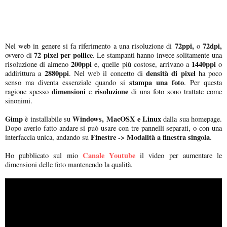
72ppi,
72dpi,
Nel web in genere si fa riferimento a una risoluzione di
o
72 pixel per pollice
ovvero di
. Le stampanti hanno invece solitamente una
200ppi
1440ppi
risoluzione di almeno
e, quelle più costose, arrivano a
o
2880ppi
densità di pixel
addirittura a
. Nel web il concetto di
ha poco
stampa una foto
senso ma diventa essenziale quando si
. Per questa
dimensioni
risoluzione
ragione spesso
e
di una foto sono trattate come
sinonimi.
Gimp
Windows, MacOSX e Linux
è installabile su
dalla sua homepage.
Dopo averlo fatto andare si può usare con tre pannelli separati, o con una
Finestre -> Modalità a finestra singola
interfaccia unica, andando su
.
Canale Youtube
Ho pubblicato sul mio
il video per aumentare le
dimensioni delle foto mantenendo la qualità.