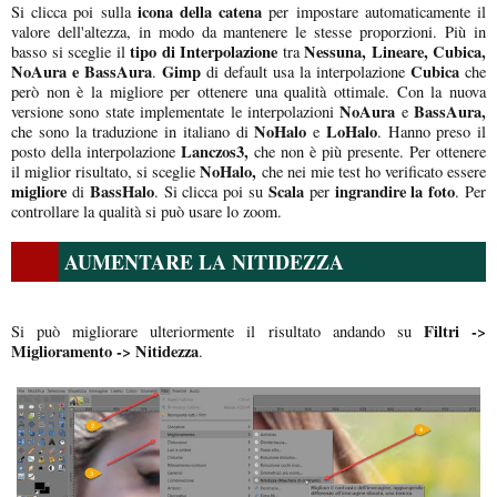
icona della catena
Si clicca poi sulla
per impostare automaticamente il
valore dell'altezza, in modo da mantenere le stesse proporzioni. Più in
tipo di Interpolazione
Nessuna, Lineare, Cubica,
basso si sceglie il
tra
NoAura e BassAura
Gimp
Cubica
.
di default usa la interpolazione
che
però non è la migliore per ottenere una qualità ottimale. Con la nuova
NoAura
BassAura,
versione sono state implementate le interpolazioni
e
NoHalo
LoHalo
che sono la traduzione in italiano di
e
. Hanno preso il
Lanczos3,
posto della interpolazione
che non è più presente. Per ottenere
NoHalo,
il miglior risultato, si sceglie
che nei mie test ho verificato essere
migliore
BassHalo
Scala
ingrandire la foto
di
. Si clicca poi su
per
. Per
controllare la qualità si può usare lo zoom.
AUMENTARE LA NITIDEZZA
Filtri ->
Si può migliorare ulteriormente il risultato andando su
Miglioramento -> Nitidezza
.