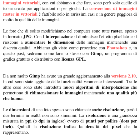
immagini vettoriali
, con cui abbiamo a che fare, sono però solo quelle di
conversione di immagini
icone create per applicazioni o per giochi. La
raster in vettoriali
è fattibile solo in rarissimi casi e in genere peggiora di
molto la qualità delle immagini.
raster
Le foto che di solito modifichiamo nel computer sono tutte
, spesso
JPG
l'interpolazione
in formato
. Con
si diminuisce l'effetto pixellato e si
aumentare le dimensioni
riescono a
delle immagini mantenendo una
Photoshop
discreta qualità. Abbiamo già visto come procedere con
e, in
Gimp,
questo post, vedremo come fare lo stesso con
un programma di
licenza GPL
grafica gratuito e distribuito con
.
Gimp
versione 2.10
Da non molto
ha avuto un grande aggiornamento alla
,
in cui sono state aggiunte delle funzionalità veramente interessanti. Tra le
nuovi algoritmi di interpolazione
altre cose sono state introdotti
che
ridimensionare le immagini
una qualità più
permettono di
mantenendo
che buona
.
dimensioni
risoluzione,
Le
di una foto spesso sono chiamate anche
però i
risoluzione
due termini in realtà non sono sinonimi. La
è una grandezza
ppi
dpi
punti per pollice
dots per
misurata in
(o
in inglese) ovvero di
(
inch
risoluzione indica la densità dei pixel
). Quindi la
che la
rappresentano.