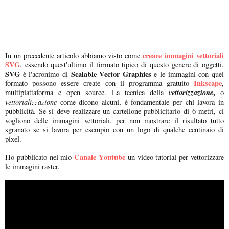
creare immagini vettoriali
In un precedente articolo abbiamo visto come
SVG
, essendo quest'ultimo il formato tipico di questo genere di oggetti.
SVG
Scalable Vector Graphics
è l'acronimo di
e le immagini con quel
Inkscape
formato possono essere create con il programma gratuito
,
vettorizzazione
,
multipiattaforma e open source. La tecnica della
o
vettorializzazione
come dicono alcuni, è fondamentale per chi lavora in
pubblicità. Se si deve realizzare un cartellone pubblicitario di 6 metri, ci
vogliono delle immagini vettoriali, per non mostrare il risultato tutto
sgranato se si lavora per esempio con un logo di qualche centinaio di
pixel.
Canale Youtube
Ho pubblicato nel mio
un video tutorial per vettorizzare
le immagini raster.