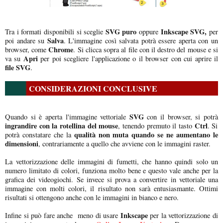
SVG puro
Inkscape SVG,
Tra i formati disponibili si sceglie
oppure
per
Salva
poi andare su
. L'immagine così salvata potrà essere aperta con un
Chrome
browser, come
. Si clicca sopra al file con il destro del mouse e si
Apri
va su
per poi scegliere l'applicazione o il browser con cui aprire il
file SVG
.
CONSIDERAZIONI CONCLUSIVE
SVG
Quando si è aperta l'immagine vettoriale
con il browser, si potrà
ingrandire con la rotellina del mouse
Ctrl
, tenendo premuto il tasto
. Si
qualità non muta quando se ne aumentano le
potrà constatare che la
dimensioni
, contrariamente a quello che avviene con le immagini raster.
La vettorizzazione delle immagini di fumetti, che hanno quindi solo un
numero limitato di colori, funziona molto bene e questo vale anche per la
grafica dei videogiochi. Se invece si prova a convertire in vettoriale una
immagine con molti colori, il risultato non sarà entusiasmante. Ottimi
risultati si ottengono anche con le immagini in bianco e nero.
Inkscape
Infine si può fare anche meno di usare
per la vettorizzazione di