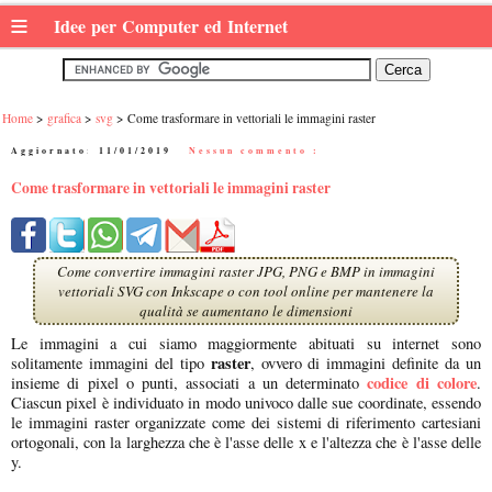
≡
Idee per Computer ed Internet
Home
grafica
svg
Come trasformare in vettoriali le immagini raster
Aggiornato:
11/01/2019
|
Nessun commento :
Come trasformare in vettoriali le immagini raster
Come convertire immagini raster JPG, PNG e BMP in immagini
vettoriali SVG con Inkscape o con tool online per mantenere la
qualità se aumentano le dimensioni
Le immagini a cui siamo maggiormente abituati su internet sono
raster
solitamente immagini del tipo
, ovvero di immagini definite da un
codice di colore
insieme di pixel o punti, associati a un determinato
.
Ciascun pixel è individuato in modo univoco dalle sue coordinate, essendo
le immagini raster organizzate come dei sistemi di riferimento cartesiani
ortogonali, con la larghezza che è l'asse delle x e l'altezza che è l'asse delle
y.