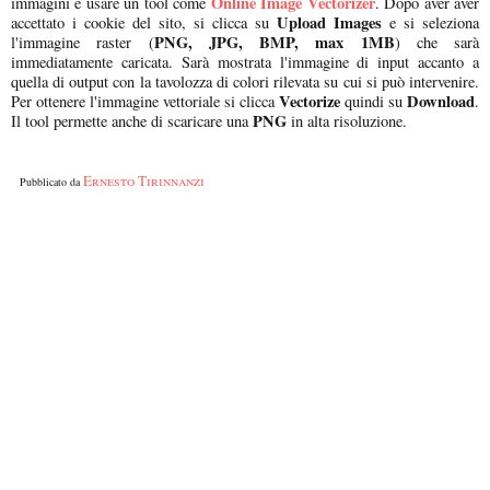
Online Image Vectorizer
immagini e usare un tool come
. Dopo aver aver
Upload Images
accettato i cookie del sito, si clicca su
e si seleziona
PNG, JPG, BMP, max 1MB
l'immagine raster (
) che sarà
immediatamente caricata. Sarà mostrata l'immagine di input accanto a
quella di output con la tavolozza di colori rilevata su cui si può intervenire.
Vectorize
Download
Per ottenere l'immagine vettoriale si clicca
quindi su
.
PNG
Il tool permette anche di scaricare una
in alta risoluzione.
Ernesto Tirinnanzi
Pubblicato da