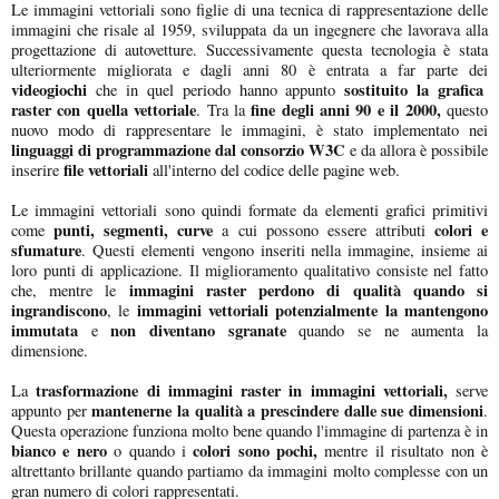
Le immagini vettoriali sono figlie di una tecnica di rappresentazione delle
immagini che risale al 1959, sviluppata da un ingegnere che lavorava alla
progettazione di autovetture. Successivamente questa tecnologia è stata
ulteriormente migliorata e dagli anni 80 è entrata a far parte dei
videogiochi
sostituito la grafica
che in quel periodo hanno appunto
raster con quella vettoriale
fine degli anni 90 e il 2000,
. Tra la
questo
nuovo modo di rappresentare le immagini, è stato implementato nei
linguaggi di programmazione dal consorzio W3C
e da allora è possibile
file vettoriali
inserire
all'interno del codice delle pagine web.
Le immagini vettoriali sono quindi formate da elementi grafici primitivi
punti, segmenti, curve
colori e
come
a cui possono essere attributi
sfumature
. Questi elementi vengono inseriti nella immagine, insieme ai
loro punti di applicazione. Il miglioramento qualitativo consiste nel fatto
immagini raster perdono di qualità quando si
che, mentre le
ingrandiscono
immagini vettoriali potenzialmente la mantengono
, le
immutata
non diventano sgranate
e
quando se ne aumenta la
dimensione.
trasformazione di immagini raster in immagini vettoriali,
La
serve
mantenerne la qualità a prescindere dalle sue dimensioni
appunto per
.
Questa operazione funziona molto bene quando l'immagine di partenza è in
bianco e nero
colori sono pochi,
o quando i
mentre il risultato non è
altrettanto brillante quando partiamo da immagini molto complesse con un
gran numero di colori rappresentati.