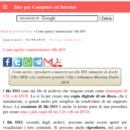
≡
Idee per Computer ed Internet
Home
cd
dvd
iso
Come aprire e masterizzare i file ISO
Aggiornato:
01/08/2018
|
Nessun commento :
Come aprire e masterizzare i file ISO
Come aprire, riprodurre o masterizzare file ISO, immagini di dischi
CD o DVD, con i software gratuiti 7-Zip e Ashampoo Burning Studio
2018
file ISO
immagini di
I
sono dei file di archivio che vengono creati come
CD e di DVD
copia digitale di un disco,
. Lo si fa per creare una
che è
immateriale, e quindi molto più semplice da condividere di un supporto
creazione di file ISO
fisico. La
è anche la prima parte di una procedura
una o più copie di un CD o di un DVD
per creare
.
file ISO
I
, essendo degli archivi, possono anche essere aperti per
riprodurre,
visualizzare i loro contenuti. Si possono anche
nel caso si