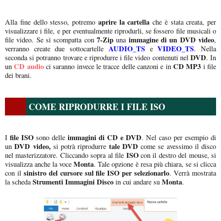
aprire la cartella
Alla fine dello stesso, potremo
che è stata creata, per
visualizzare i file, e per eventualmente riprodurli, se fossero file musicali o
7-Zip
immagine di un DVD video
file video. Se si scompatta con
una
,
AUDIO_TS
VIDEO_TS
verranno create due sottocartelle
e
. Nella
DVD
seconda si potranno trovare e riprodurre i file video contenuti nel
. In
CD audio
CD MP3
un
ci saranno invece le tracce delle canzoni e in
i file
dei brani.
COME RIPRODURRE I FILE ISO
file ISO
immagini di CD e DVD
I
sono delle
. Nel caso per esempio di
DVD video,
tale DVD
un
si potrà riprodurre
come se avessimo il disco
ISO
nel masterizzatore. Cliccando sopra al file
con il destro del mouse, si
Monta
visualizza anche la voce
. Tale opzione è resa più chiara, se si clicca
sinistro del cursore sul file ISO per selezionarlo
con il
. Verrà mostrata
Strumenti Immagini Disco
Monta
la scheda
in cui andare su
.