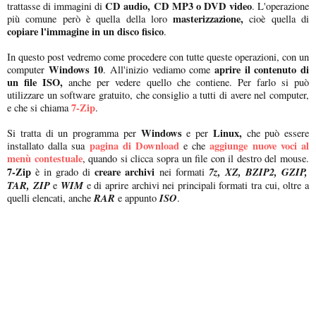
CD audio, CD MP3 o DVD video
trattasse di immagini di
. L'operazione
masterizzazione,
più comune però è quella della loro
cioè quella di
copiare l'immagine in un disco fisico
.
In questo post vedremo come procedere con tutte queste operazioni, con un
Windows 10
aprire il contenuto di
computer
. All'inizio vediamo come
un file ISO,
anche per vedere quello che contiene. Per farlo si può
utilizzare un software gratuito, che consiglio a tutti di avere nel computer,
7-Zip
e che si chiama
.
Windows
Linux,
Si tratta di un programma per
e per
che può essere
pagina di Download
aggiunge nuove voci al
installato dalla sua
e che
menù contestuale
, quando si clicca sopra un file con il destro del mouse.
7-Zip
creare archivi
7z, XZ, BZIP2, GZIP,
è in grado di
nei formati
TAR, ZIP
WIM
e
e di aprire archivi nei principali formati tra cui, oltre a
RAR
ISO
quelli elencati, anche
e appunto
.