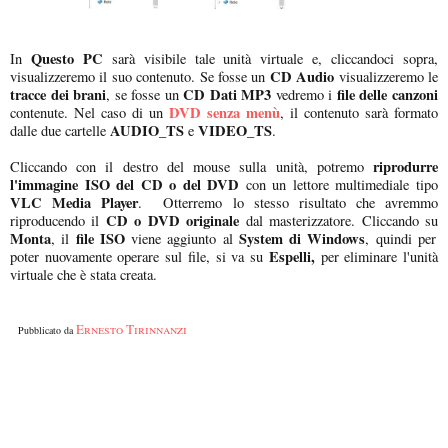
Questo PC
In
sarà visibile tale unità virtuale e, cliccandoci sopra,
CD Audio
visualizzeremo il suo contenuto. Se fosse un
visualizzeremo le
tracce dei brani
CD Dati MP3
file delle canzoni
, se fosse un
vedremo i
DVD senza menù
contenute. Nel caso di un
, il contenuto sarà formato
AUDIO_TS
VIDEO_TS
dalle due cartelle
e
.
riprodurre
Cliccando con il destro del mouse sulla unità, potremo
l'immagine ISO del CD o del DVD
con un lettore multimediale tipo
VLC Media Player
. Otterremo lo stesso risultato che avremmo
CD o DVD originale
riproducendo il
dal masterizzatore. Cliccando su
Monta
file ISO
System di Windows
, il
viene aggiunto al
, quindi per
Espelli,
poter nuovamente operare sul file, si va su
per eliminare l'unità
virtuale che è stata creata.
Ernesto Tirinnanzi
Pubblicato da