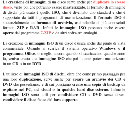
creazione di immagini
duplicare lo stesso
La
di un disco serve anche per
disco
masterizzate.
, visto poi che potranno essere
Il formato di immagine
ISO,
di dischi più usato è quello
che è diventato uno standard e che è
formato ISO
supportato da tutti i programmi di masterizzazione. Il
è
formato di archivio,
sostanzialmente un
assimilabile ai più conosciuti
ZIP e RAR
immagini ISO
formati
. Infatti le
possono anche essere
aperte
7-ZIP
dal programma
o da altri software analoghi.
immagini ISO
La creazione di
di un disco è usata anche dal punto di vista
Windows o il
commerciale. Quando si scarica il sistema operativo
programma Office
, o meglio ancora quando si scaricavano qualche anno
immagine ISO
fa, veniva creata una
che poi l'utente poteva masterizzare
CD
DVD
in un
o in un
.
immagini ISO di dischi
L'utilizzo di
, oltre che come primo passaggio per
duplicazione,
creare un archivio dei CD e
una loro
serve anche per
DVD
creare una copia di backup
che possediamo, e di cui possiamo
da
ospitare nel PC, nel cloud o in qualche hard-disc esterno
. Infine le
immagini ISO
condividere CD e DVD
sono utili per
senza dover
condividere il disco fisico del loro supporto
.