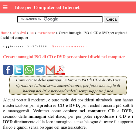
≡
Idee per Computer ed Internet
Home
cd
dvd
iso
masterizzare
Creare immagini ISO di CD e DVD per copiare i
dischi nel computer
Aggiornato:
31/07/2018
|
Nessun commento :
Creare immagini ISO di CD e DVD per copiare i dischi nel computer
Come creare delle immagini in formato ISO di CD e di DVD per
riprodurre i dischi senza masterizzatore, per farne una copia di
backup nel PC e per condividerli senza supporto fisico
Alcuni portatili moderni, e pure molti dei cosiddetti ultrabook, non hanno
riprodurre CD e DVD,
masterizzatore per
per renderli ancora più sottili
copiare nel computer CD e DVD,
e maneggevoli. Vedremo come
immagini del disco,
riprodurre i CD e i
creando delle
per poi poter
DVD
direttamente dalla loro immagine, senza bisogno di avere il supporto
fisico e quindi senza bisogno del masterizzatore.