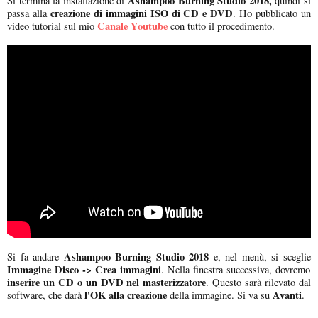
Ashampoo Burning Studio 2018,
Si termina la installazione di
quindi si
creazione di immagini ISO di CD e DVD
passa alla
. Ho pubblicato un
Canale Youtube
video tutorial sul mio
con tutto il procedimento.
Ashampoo Burning Studio 2018
Si fa andare
e, nel menù, si sceglie
Immagine Disco -> Crea immagini
. Nella finestra successiva, dovremo
inserire un CD o un DVD nel masterizzatore
. Questo sarà rilevato dal
l'OK alla creazione
Avanti
software, che darà
della immagine. Si va su
.