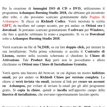
immagini ISO di CD e DVD,
Per la creazione di
utilizzeremo il
Ashampoo Burning Studio 2018,
programma
che abbiamo già incontrato
Pagina di
altre volte, e che possiamo scaricare gratuitamente dalla
Ashampoo
Richiedi Codice
. Si clicca su
. Verrà mostrata la scritta
GIFT
,
Ottieni ora i
da incollare nel campo accanto, per poi andare su
download
5 software
Windows,
. Si potranno scaricare gratuitamente
per
Download
che fino a qualche settimana fa erano a pagamento. Si va su
Ashampoo Burning Studio 2018
sotto a
.
74,2MB,
doppio click,
Verrà scaricato un file di
su cui fare
per iniziare la
Contratto di
sua installazione. Nella prima schermata si accetta il
Licenza,
Chiave di
mentre nella seconda schermata ci chiedono la
Attivazione
Product Key
. Tale
però non lo possediamo e allora
Ottieni una Chiave di Installazione Gratuita
clicchiamo su
.
indirizzo
Verrà aperta una finestra del browser, in cui digitare un nostro
email,
Richiedi Chiave per versione completa
per poi andare su
. La
verrà inviata via email,
creare un account
chiave ci
insieme al link per
su Ashampoo,
per evitare di inviare la email per gli altri programmi
.
copia la chiave
incolla
gratis
Si
, quindi si
nell'apposito campo della
finestra di installazione,
che avevamo opportunamente lasciato aperta.