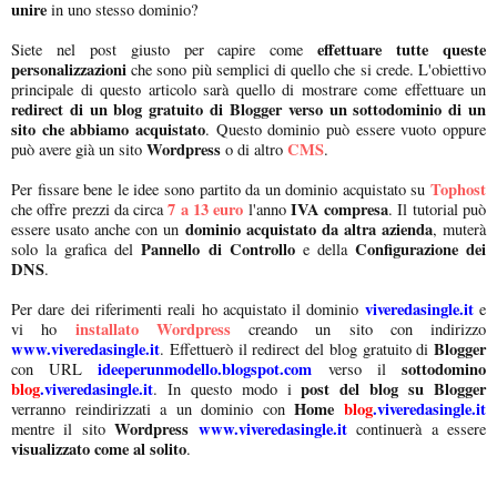
unire
in uno stesso dominio?
effettuare tutte queste
Siete nel post giusto per capire come
personalizzazioni
che sono più semplici di quello che si crede. L'obiettivo
principale di questo articolo sarà quello di mostrare come effettuare un
redirect di un blog gratuito di Blogger verso un sottodominio di un
sito che abbiamo acquistato
. Questo dominio può essere vuoto oppure
Wordpress
CMS
può avere già un sito
o di altro
.
Tophost
Per fissare bene le idee sono partito da un dominio acquistato su
7 a 13 euro
IVA compresa
che offre prezzi da circa
l'anno
. Il tutorial può
dominio acquistato da altra azienda
essere usato anche con un
, muterà
Pannello di Controllo
Configurazione dei
solo la grafica del
e della
DNS
.
viveredasingle.it
Per dare dei riferimenti reali ho acquistato il dominio
e
installato Wordpress
vi ho
creando un sito con indirizzo
www.viveredasingle.it
Blogger
. Effettuerò il redirect del blog gratuito di
ideeperunmodello.blogspot.com
sottodomino
con URL
verso il
blog
.viveredasingle.it
post del blog su Blogger
. In questo modo i
Home
blog
.viveredasingle.it
verranno reindirizzati a un dominio con
Wordpress
www.viveredasingle.it
mentre il sito
continuerà a essere
visualizzato come al solito
.