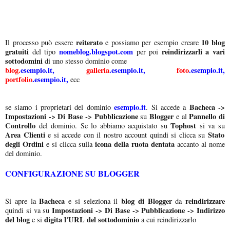
reiterat
o
10 blog
Il processo può essere
e possiamo per esempio creare
gratuiti
nomeblog.blogspot.com
reindirizzarli a vari
del tipo
per poi
sottodomini
di uno stesso dominio come
blog.
esempio.it,
galleria
.esempio.it,
foto
.esempio.it,
portfolio
.esempio.it,
ecc
esempio.it
Bacheca ->
se siamo i proprietari del dominio
. Si accede a
Impostazioni -> Di Base -> Pubblicazione
Blogger
Pannello di
su
e al
Controllo
Tophost
del dominio. Se lo abbiamo acquistato su
si va su
Area Clienti
Stato
e si accede con il nostro account quindi si clicca su
degli Ordini
icona della ruota dentata
e si clicca sulla
accanto al nome
del dominio.
CONFIGURAZIONE SU BLOGGER
Bacheca
blog di Blogger
reindirizzare
Si apre la
e si seleziona il
da
Impostazioni -> Di Base -> Pubblicazione -> Indirizzo
quindi si va su
del blog
digita l'URL del sottodominio
e si
a cui reindirizzarlo