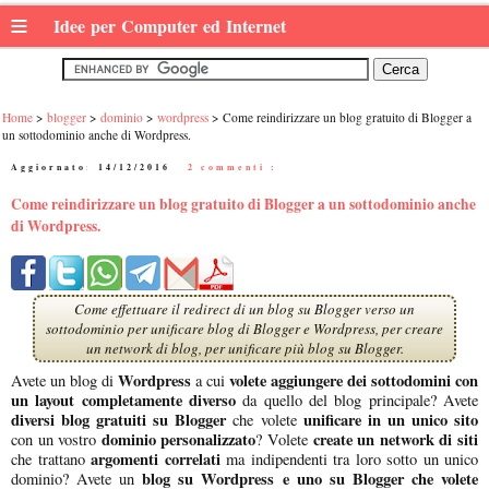
≡
Idee per Computer ed Internet
Home
blogger
dominio
wordpress
Come reindirizzare un blog gratuito di Blogger a
un sottodominio anche di Wordpress.
Aggiornato:
14/12/2016
|
2 commenti :
Come reindirizzare un blog gratuito di Blogger a un sottodominio anche
di Wordpress.
Come effettuare il redirect di un blog su Blogger verso un
sottodominio per unificare blog di Blogger e Wordpress, per creare
un network di blog, per unificare più blog su Blogger.
Wordpress
volete aggiungere dei sottodomini con
Avete un blog di
a cui
un layout completamente diverso
da quello del blog principale? Avete
diversi blog gratuiti su Blogger
unificare in un unico sito
che volete
dominio personalizzato
create un network di siti
con un vostro
? Volete
argomenti correlati
che trattano
ma indipendenti tra loro sotto un unico
blog su Wordpress e uno su Blogger che volete
dominio? Avete un