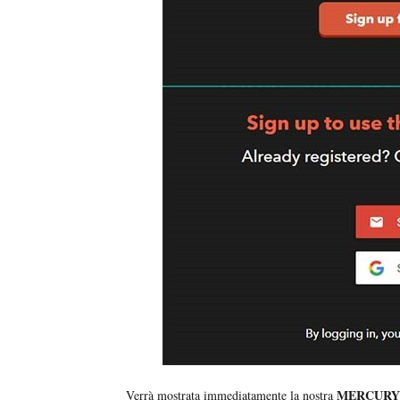
MERCURY 
Verrà mostrata immediatamente la nostra