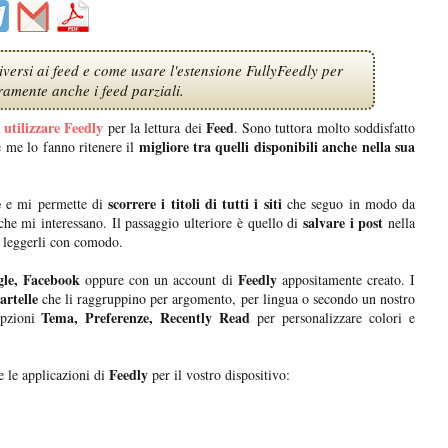
versi ai feed e come usare l'estensione FullyFeedly per
ramente anche i feed parziali.
utilizzare Feedly
Feed
a
per la lettura dei
. Sono tuttora molto soddisfatto
migliore tra quelli disponibili anche nella sua
he me lo fanno ritenere il
e
scorrere i titoli di tutti i siti
e mi permette di
che seguo in modo da
salvare i post
che mi interessano. Il passaggio ulteriore è quello di
nella
e leggerli con comodo.
le, Facebook
Feedly
oppure con un account di
appositamente creato. I
artelle
che li raggruppino per argomento, per lingua o secondo un nostro
Tema, Preferenze, Recently Read
pzioni
per personalizzare colori e
Feedly
e le applicazioni di
per il vostro dispositivo: