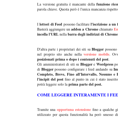
funzione rice
La versione gratuita è mancante della
parola chiave. Questa però è l'unica mancanza rispett
lettori di Feed
l'iscrizione a un 
I
possono facilitare
addon a Chrome
Es
Basterà aggiungere un
chiamato
incolla l'URL
barra degli indirizzi di Chrome
nella
Blogger
D'altra parte i proprietari dei siti su
possono f
versione mobile
nel proprio sito anche nella
. Ovv
posizionati prima o dopo i contenuti del post
.
Blogger
Wordpress
Gli amministratori di siti su
e
po
Blogger
Im
di
possono configurare i feed andando su
Completo, Breve, Fino all'Intervallo, Nessuno e 
l'incipit del post
fino al punto in cui è stato inserit
prima parte del post.
potrà leggere solo la
COME LEGGERE INTERAMENTE I FE
opportuna estensione
Tramite una
fino a qualche gi
utilizzato per questa funzionalità ha però smesso