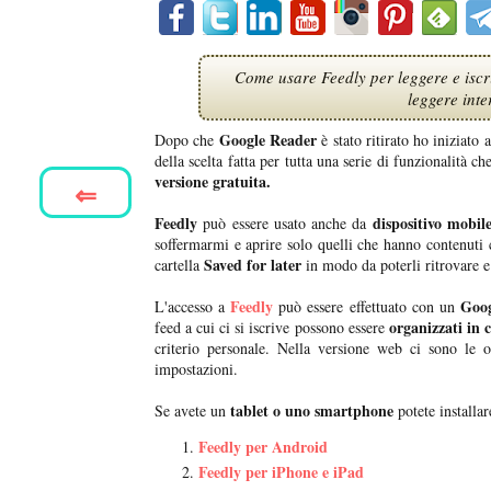
Come usare Feedly per leggere e iscri
leggere inte
Google Reader
Dopo che
è stato ritirato ho iniziato 
della scelta fatta per tutta una serie di funzionalità c
versione gratuita.
⇐
Feedly
dispositivo mobil
può essere usato anche da
soffermarmi e aprire solo quelli che hanno contenuti 
Saved for later
cartella
in modo da poterli ritrovare 
Feedly
Goog
L'accesso a
può essere effettuato con un
organizzati in c
feed a cui ci si iscrive possono essere
criterio personale. Nella versione web ci sono le o
impostazioni.
tablet o uno smartphone
Se avete un
potete installar
Feedly per Android
Feedly per iPhone e iPad