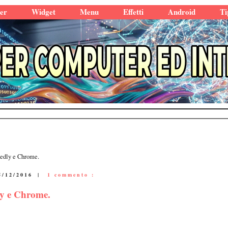
er
Widget
Menu
Effetti
Android
Ti
eedly e Chrome.
5/12/2016
|
1 commento :
ly e Chrome.