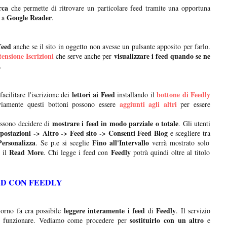
rca
che permette di ritrovare un particolare feed tramite una opportuna
Google Reader
o a
.
feed
anche se il sito in oggetto non avesse un pulsante apposito per farlo.
tensione Iscrizioni
visualizzare i feed quando se ne
che serve anche per
.
lettori ai Feed
bottone di Feedly
acilitare l'iscrizione dei
installando il
aggiunti agli altri
iamente questi bottoni possono essere
per essere
mostrare i feed in modo parziale o totale
ssono decidere di
. Gli utenti
postazioni -> Altro -> Feed sito -> Consenti Feed Blog
e scegliere tra
Personalizza
Fino all'Intervallo
. Se p.e si sceglie
verrà mostrato solo
Read More
Feedly
o il
. Chi legge i feed con
potrà quindi oltre al titolo
ED CON FEEDLY
leggere interamente i feed
Feedly
orno fa era possibile
di
. Il servizio
sostituirlo con un altro
 di funzionare. Vediamo come procedere per
e