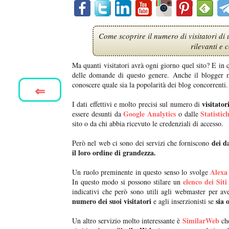
Come scoprire il numero di visitatori di u
rilevanti e 
Ma quanti visitatori avrà ogni giorno quel sito? E in
delle domande di questo genere. Anche il blogger
conoscere quale sia la popolarità dei blog concorrenti.
⇐
visitato
I dati effettivi e molto precisi sul numero di
Google Analytics
Statistic
essere desunti da
o dalle
sito o da chi abbia ricevuto le credenziali di accesso.
dei d
Però nel web ci sono dei servizi che forniscono
il loro ordine di grandezza.
Alexa
Un ruolo preminente in questo senso lo svolge
elenco dei Siti
In questo modo si possono stilare un
indicativi che però sono utili agli webmaster per 
numero dei suoi visitatori
sia 
e agli inserzionisti se
SimilarWeb
Un altro servizio molto interessante è
che