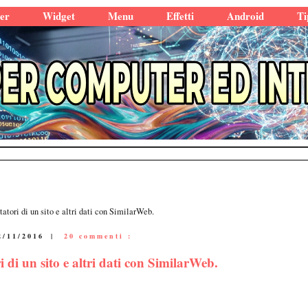
er
Widget
Menu
Effetti
Android
Ti
atori di un sito e altri dati con SimilarWeb.
2/11/2016
|
20 commenti :
 di un sito e altri dati con SimilarWeb.