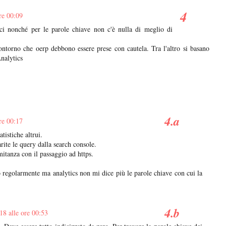
re 00:09
nici nonché per le parole chiave non c'è nulla di meglio di
ontorno che oerp debbono essere prese con cautela. Tra l'altro si basano
Analytics
re 00:17
atistiche altrui.
rite le query dalla search console.
itanza con il passaggio ad https.
o regolarmente ma analytics non mi dice più le parole chiave con cui la
18 alle ore 00:53