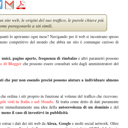
n sito web, le origini del suo traffico, le parole chiave più
come paragonarlo a siti simili.
 quanti lo apriranno ogni mese? Navigando per il web si incontrano spesso
 meno competitivo del mondo che abbia un sito è comunque curioso di
ri unici, pagine aperte, frequenza di rimbalzo
e altri parametri possono
he di Blogger
che possono essere consultati solo dagli amministratori del
ati che pur non essendo precisi possono aiutare a individuare almeno
che ordina i siti proprio in funzione al volume del traffico che ricevono.
 più visti in Italia e nel Mondo
. Si tratta come detto di dati puramente
autorevolezza di un dominio
avere immediatamente una idea della
e del
o meno il caso di investirvi in pubblicità
.
Alexa, Google
 estrae i dati dei siti web da
e molti social network. Oltre