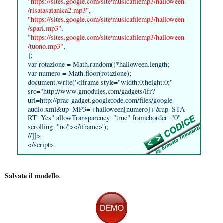
"https://sites.google.com/site/musicafilemp3/halloween
/risatasatanica2.mp3",
"https://sites.google.com/site/musicafilemp3/halloween
/spari.mp3",
"https://sites.google.com/site/musicafilemp3/halloween
/tuono.mp3"
,
];
var rotazione = Math.random()*halloween.length;
var numero = Math.floor(rotazione);
document.write('<iframe style="width:0;height:0;"
src="http://www.gmodules.com/gadgets/ifr?
url=http://prac-gadget.googlecode.com/files/google-
audio.xml&up_MP3='+halloween[numero]+'&up_STA
RT=Yes" allowTransparency="true" frameborder="0"
scrolling="no"></iframe>');
//]]>
</script>
Salvate il modello
.