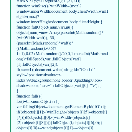
HhWS-3Tyg/s118/ghost2.gif",21,21);
function winSize(){winWidth=(moz)?
window.innerWidth:document.body.clientWidth;winH
eight=(moz)?
window.innerHeight:document.body.clientHeight;}
function fallObject(num,vari,nu){
objects[num]=new Array(parseInt(Math.random()*
(winWidth-waft)),-30,
(parseInt(Math.random()*waft))*
((Math.random()>0.5)?
1:-1),0.02+Math.random()/20,0,1+parseInt(Math.rand
om()*fallSpeed),vari,fallObjects[vari]
[1],fallObjects[vari][2]);
if(nu==1){document.write('<img id="fO'+i+'"
style="position:absolute;z-
index:99;background:none;border:0;padding:0;box-
shadow:none;" src="'+fallObjects[vari][0]+'">'); }
}
function fall(){
for(i=0;i<numObjs;i++){
var fallingObject=document.getElementById('fO'+i);
if((objects[i][1]>(winHeight-(objects[i][5]+objects[i]
[7])))||(objects[i][0]>(winWidth-(objects[i]
[2]+objects[i][8])))){fallObject(i,objects[i][6],0);}
objects[i][0]+=wind;objects[i][1]+=objects[i]