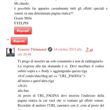
Mi chiedo:
è possibile far apparire casualmente tutti gli effetti speciali e
sonori su una determinata pagina statica??
Grazie Mille
EYELPIS
Rispondi
Risposte
Ernesto Tirinnanzi
14 ottobre 2013 alle
ore 20:48
Ti prego di inserire un solo commento e non di raddoppiarlo.
La risposta alla tua domanda è sì. Devi incollare il codice
subito sopra a < /body > aggiungendo questa riga
<b:if cond='data:blog.url == "URL_PAGINA"'>
all'inizio e quest'altra riga
</b:if>
alla fine.
Al posto di URL_PAGINA devi inserire l'indirizzo della
pagina statica in cui vuoi che si sentano gli effetti sonori.
Ricordati di mettere l'URL canonico con il .com al posto del