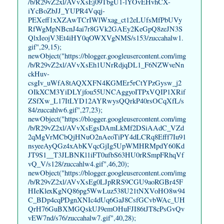
/b/R29vZ2xl/AVvXsEj09TbgU1-lYOvEHvhCX-
iYcBoZbJJ_YUPR4Vqqj-
PEXeff1xXZAwTCrIWlWxag_ct12eLUfsMfPbUVy
RfWgMpNBcnJ4ai7r8GVk2GAEy2KeGpQ8zeJN3S
QlxIeojV3Et4iHY0qOWXVgNMS/s153/zuccahalw1.
gif",29,15);
newObject("https://blogger.googleusercontent.com/img
/b/R29vZ2xl/AVvXsEh1UNrRdjqDL1_F6NZWveNn
ckHuv-
csgIv_uWfA8tAQXXFN4KGMEr5rCtYPzGysw_j2
OIkXCM3YiDLYjfou55UNCAggyoITPxVQIP1XRif
ZSfXw_L17ItLYD12AYRwysQQrkP40rsOCqXfL/s
84/zuccahlw6.gif",27,23);
newObject("https://blogger.googleusercontent.com/img
/b/R29vZ2xl/AVvXsEgsDAmLkMf2DSiAAdC_VZd
2qMgVrMCbQjHNuO2nAeoTiPY4dLCRq8Efff7Iu91
nsyeeAyQGz4xAbKVqcGjIg5UpWMHRMpdY60Kd
JT9S1__T3JLBNKl1iFT0ufbS63HU0rRSmpFRhqVf
vQ_V/s128/zuccahlw4.gif",46,20);
newObject("https://blogger.googleusercontent.com/img
/b/R29vZ2xl/AVvXsEg0LJpRRS9CGU9aoRGBr45F
HIeKlexKgNQ86pg5WwLuz538U21tNXVoHO8w94
C_BDp4cqPDgnXNIc4dUq6GaJ8CsfGCvbWAc_UH
QrH76GuBXMGQskUJ9emOHuFJI86tJT8cPsGvQv
vEW7nd/s76/zuccahalw7.gif",40,28);