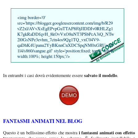
<img border='0'
src='https://blogger.googleusercontent.com/img/b/R29
vZ2xl/AVvXsEgEPvpGuTTAP8f0jJIDDJv0RHLZg1
K7gkRaDDfqvH_8kOvVxO8uNT3PSbPcA3iQ_NTw
2l0GsNPe3evhm_7ctn4os9Qg1TQ_vxC04V9-
qaDhK4Upanu2YyBKnnCnXDCSpqNM0xGRUodH
1l4/s860/sangue.gif' style='position:fixed; top:0; left:0;
width:100%; height:150px;'/>
salvato il modello
In entrambi i casi dovrà evidentemente essere
.
FANTASMI ANIMATI NEL BLOG
i fantasmi animati con effetto
Questo è un bellissimo effetto che mostra