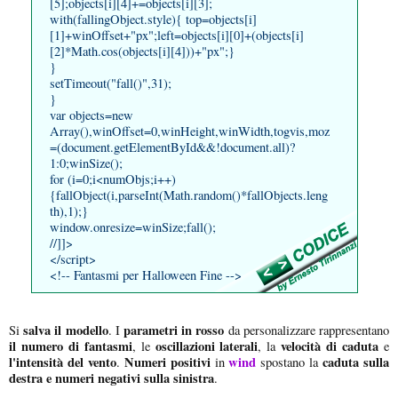
[5];objects[i][4]+=objects[i][3];
with(fallingObject.style){ top=objects[i]
[1]+winOffset+"px";left=objects[i][0]+(objects[i]
[2]*Math.cos(objects[i][4]))+"px";}
}
setTimeout("fall()",31);
}
var objects=new
Array(),winOffset=0,winHeight,winWidth,togvis,moz
=(document.getElementById&&!document.all)?
1:0;winSize();
for (i=0;i<numObjs;i++)
{fallObject(i,parseInt(Math.random()*fallObjects.leng
th),1);}
window.onresize=winSize;fall();
//]]>
</script>
<!-- Fantasmi per Halloween Fine -->
salva il modello
parametri in rosso
Si
. I
da personalizzare rappresentano
il numero di fantasmi
oscillazioni laterali
velocità di caduta
, le
, la
e
l'intensità del vento
Numeri positivi
wind
caduta sulla
.
in
spostano la
destra e numeri negativi sulla sinistra
.