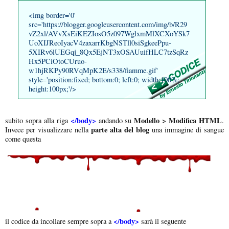
<img border='0'
src='https://blogger.googleusercontent.com/img/b/R29
vZ2xl/AVvXsEiKEZIosO5z097WglxmMlXCXoYSk7
UoXIJReoIyacV4zaxarrKbgNSTll0siSgkeePpu-
5XIRv6lUEGqj_8Qx5EjNT3xOSAUuifHLC7tzSqRz
Hx5PCiOtoCUruo-
w1hjRKPy90RVqMpK2E/s338/fiamme.gif'
style='position:fixed; bottom:0; left:0; width:100%;
height:100px;'/>
</body>
Modello > Modifica HTML
subito sopra alla riga
andando su
.
parte alta del blog
Invece per visualizzare nella
una immagine di sangue
come questa
</body>
il codice da incollare sempre sopra a
sarà il seguente