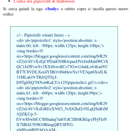
Codice dei pipistrelli di Halloween
</body>
Si cerca quindi la riga
e subito sopra si incolla questo nuovo
codice
<!-- Pipistrelli volanti Inizio -->
<div id='pipistrello1' style='position:absolute; z-
index:60; left: -500px; width:125px; height:108px;'>
<img border='0'
src='https://blogger.googleusercontent.com/img/b/R29
vZ2xl/AVvXsEjCPDaiEN8R4cpucDVeJmMaldWCtX
QC1Jd3FvwSv3XXl8swdICe73Gwt14uhLofsKndVC
BT7C8VDLXee4YIBOvI6nbkwNe1VE3qat6XuJLK
31MLa619-TRfrQTSyJ-
D9Tg0XQ7NNobKuLY/s125/pipistrello1.gif'/></div>
<div id='pipistrello2' style='position:absolute; z-
index:61; left: -600px; width:120px; height:99px;'>
<img border='0'
src='https://blogger.googleusercontent.com/img/b/R29
vZ2xl/AVvXsEiREeXNlf3_5xX62kd2vNLgQSnKtM
1QZKUp-5-
EVw8SwlttCC8Hhahaj7ul6YdCZR6KBfqcyPJyFlzN
X7SBAUN9lG0RkugQRYllFFG-
x0dHzqhB9VbQAAM-