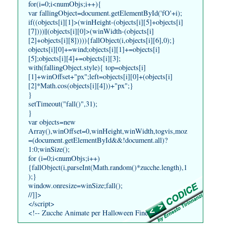
for(i=0;i<numObjs;i++){
var fallingObject=document.getElementById('fO'+i);
if((objects[i][1]>(winHeight-(objects[i][5]+objects[i]
[7])))||(objects[i][0]>(winWidth-(objects[i]
[2]+objects[i][8])))){fallObject(i,objects[i][6],0);}
objects[i][0]+=wind;objects[i][1]+=objects[i]
[5];objects[i][4]+=objects[i][3];
with(fallingObject.style){ top=objects[i]
[1]+winOffset+"px";left=objects[i][0]+(objects[i]
[2]*Math.cos(objects[i][4]))+"px";}
}
setTimeout("fall()",31);
}
var objects=new
Array(),winOffset=0,winHeight,winWidth,togvis,moz
=(document.getElementById&&!document.all)?
1:0;winSize();
for (i=0;i<numObjs;i++)
{fallObject(i,parseInt(Math.random()*zucche.length),1
);}
window.onresize=winSize;fall();
//]]>
</script>
<!-- Zucche Animate per Halloween Fine -->