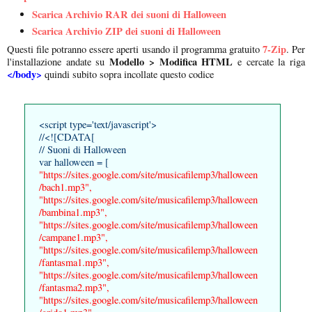
Scarica Archivio RAR dei suoni di Halloween
Scarica Archivio ZIP dei suoni di Halloween
7-Zip
Questi file potranno essere aperti usando il programma gratuito
. Per
Modello > Modifica HTML
l'installazione andate su
e cercate la riga
</body>
quindi subito sopra incollate questo codice
<script type='text/javascript'>
//<![CDATA[
// Suoni di Halloween
var halloween = [
"https://sites.google.com/site/musicafilemp3/halloween
/bach1.mp3",
"https://sites.google.com/site/musicafilemp3/halloween
/bambina1.mp3",
"https://sites.google.com/site/musicafilemp3/halloween
/campane1.mp3",
"https://sites.google.com/site/musicafilemp3/halloween
/fantasma1.mp3",
"https://sites.google.com/site/musicafilemp3/halloween
/fantasma2.mp3",
"https://sites.google.com/site/musicafilemp3/halloween