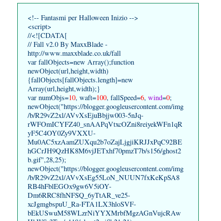
<!-- Fantasmi per Halloween Inizio -->
<script>
//<![CDATA[
// Fall v2.0 By MaxxBlade -
http://www.maxxblade.co.uk/fall
var fallObjects=new Array();function
newObject(url,height,width)
{fallObjects[fallObjects.length]=new
Array(url,height,width);}
var numObjs=
10
, waft=
100
, fallSpeed=
6
,
wind
=
0
;
newObject("https://blogger.googleusercontent.com/img
/b/R29vZ2xl/AVvXsEjuBbjjw003-5nJq-
rWFOmICYFZ40_snAAPqVtxcOZni8reiyekWFn1qR
yF5C4OY0Zy9VXXU-
Mu0AC5xzAamZUXqu2b7oZajLjgjiKRJJxPqC92BE
hGCrJH9QzHK8M6vjJETxhf70pmzT7b/s156/ghost2
b.gif",28,25);
newObject("https://blogger.googleusercontent.com/img
/b/R29vZ2xl/AVvXsEg55LoN_NUUN7fxKeKpSA8
RB4hFblEGOx9gw6V5iOY-
Dm6RRC8fhNFSQ_6yTtAR_ve25-
xcJgmgbspuU_Ra-FTA1LX3hloSVF-
bEkUSwuM58WLzrNiYYXMrbfMgzAGnVujcRAw