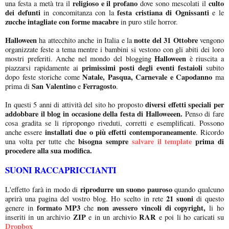
religioso e il profano
culto
una festa a metà tra il
dove sono mescolati il
dei defunti
festa cristiana di Ognissanti
in concomitanza con la
e le
zucche intagliate con forme macabre
in puro stile horror.
Halloween
notte del 31 Ottobre
ha attecchito anche in Italia e la
vengono
organizzate feste a tema mentre i bambini si vestono con gli abiti dei loro
Halloween
mostri preferiti. Anche nel mondo del blogging
è riuscita a
primissimi posti degli eventi festaioli
piazzarsi rapidamente ai
subito
Natale, Pasqua, Carnevale e Capodanno
dopo feste storiche come
ma
San Valentino
Ferragosto
prima di
e
.
diversi effetti speciali per
In questi 5 anni di attività del sito ho proposto
addobbare il blog in occasione della festa di Halloweeen.
Penso di fare
cosa gradita se li ripropongo riveduti, corretti e esemplificati. Possono
installati due o più effetti contemporaneamente
anche essere
. Ricordo
bisogna sempre
salvare il template
prima di
una volta per tutte che
procedere alla sua modifica.
SUONI RACCAPRICCIANTI
riprodurre un suono pauroso
L'effetto farà in modo di
quando qualcuno
21 suoni
aprirà una pagina del vostro blog. Ho scelto in rete
di questo
formato MP3
non avessero vincoli di copyright,
genere in
che
li ho
ZIP
RAR
inseriti in un archivio
e in un archivio
e poi li ho caricati su
Dropbox