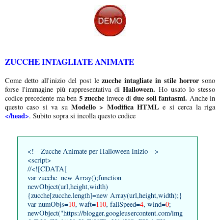
ZUCCHE INTAGLIATE ANIMATE
zucche intagliate in stile horror
Come detto all'inizio del post le
sono
Halloween.
forse l'immagine più rappresentativa di
Ho usato lo stesso
5 zucche
due soli fantasmi.
codice precedente ma ben
invece di
Anche in
Modello > Modifica HTML
questo caso si va su
e si cerca la riga
</head>
. Subito sopra si incolla questo codice
<!-- Zucche Animate per Halloween Inizio -->
<script>
//<![CDATA[
var zucche=new Array();function
newObject(url,height,width)
{zucche[zucche.length]=new Array(url,height,width);}
var numObjs=
10
, waft=
110
, fallSpeed=
4
, wind=
0
;
newObject("https://blogger.googleusercontent.com/img