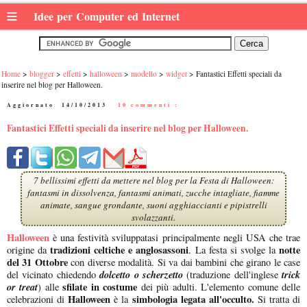
≡
Idee per Computer ed Internet
Home
blogger
effetti
halloween
modello
widget
Fantastici Effetti speciali da
inserire nel blog per Halloween.
Aggiornato:
14/10/2013
|
10 commenti :
Fantastici Effetti speciali da inserire nel blog per Halloween.
7 bellissimi effetti da mettere nel blog per la Festa di Halloween:
fantasmi in dissolvenza, fantasmi animati, zucche intagliate, fiamme
animate, sangue grondante, suoni agghiaccianti e pipistrelli
svolazzanti.
Halloween
è una festività sviluppatasi principalmente negli USA che trae
tradizioni celtiche e anglosassoni
notte
origine da
. La festa si svolge la
del 31 Ottobre
con diverse modalità. Si va dai bambini che girano le case
dolcetto o scherzetto
trick
del vicinato chiedendo
(traduzione dell'inglese
or treat
sfilate in costume
) alle
dei più adulti. L'elemento comune delle
Halloween
simbologia legata all'occulto.
celebrazioni di
è la
Si tratta di