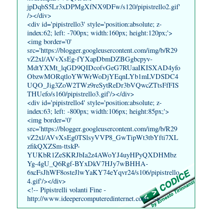
jpDqbS5Lr3xDPMgXfNX9DFw/s120/pipistrello2.gif'
/></div>
<div id='pipistrello3' style='position:absolute; z-
index:62; left: -700px; width:160px; height:120px;'>
<img border='0'
src='https://blogger.googleusercontent.com/img/b/R29
vZ2xl/AVvXsEg-fYXapDbmDZBGgbcpyv-
MdtYXMt_lqGD9QIDcofvGeG7RUaaIKISXAD4yfo
ObzwMORqtloYWWrWoDjYEqnLYb1mLVDSDC4
UQO_Jig3ZoW2TWz9reSytReDr3bVQwcZTtsFfFIS
THUefo/s160/pipistrello3.gif'/></div>
<div id='pipistrello4' style='position:absolute; z-
index:63; left: -800px; width:106px; height:85px;'>
<img border='0'
src='https://blogger.googleusercontent.com/img/b/R29
vZ2xl/AVvXsEg0TSlsyVVP8_GwTipWt3tbYfti7XL
zfikQXZSm-ttskP-
YUKbR1ZeSKRJbIa2z4AWoYJ4uyHPyQXDHMbz
Yg-4gU_Q6Rgf-BYxDkV7HJy7wBHHA-
6xcFsJhWF8osteJlwYaKY74eYqvr24/s106/pipistrello
4.gif'/></div>
<!-- Pipistrelli volanti Fine -
http://www.ideepercomputeredinternet.com -->