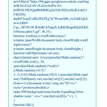
newObject("https://blogger.googleusercontent.com/img
/b/R29vZ2xl/AVvXsEiw6OPw1O-
kJfR9X29E5Qp0BiMMGq5eO2k3NDco9lyKwdeG1
Ch62tNj-
depH52cncjUaHLHXfXg7jUWsmzS8h_twZ4dGdjvL
avwARkV-
Cqc_3tF26U0UK0oKCkTapqXAjRKHfapeHjQrEKE
/s94/zuccahlw5.gif",36,33);
function winSize(){winWidth=(moz)?
window.innerWidth:document.body.clientWidth;winH
eight=(moz)?
window.innerHeight:document.body.clientHeight;}
function fallObject(num,vari,nu){
objects[num]=new Array(parseInt(Math.random()*
(winWidth-waft)),-30,
(parseInt(Math.random()*waft))*
((Math.random()>0.5)?
1:-1),0.02+Math.random()/20,0,1+parseInt(Math.rand
om()*fallSpeed),vari,zucche[vari][1],zucche[vari][2]);
if(nu==1){document.write('<img id="fO'+i+'"
style="position:absolute;z-
index:999;background:none;border:0;padding:0;box-
shadow:none;" src="'+zucche[vari][0]+'">'); }
}
function fall(){