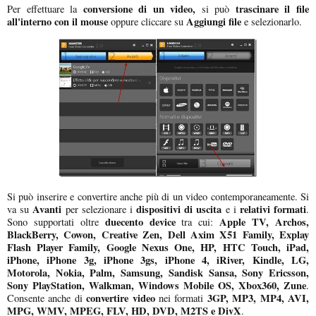
conversione di un video,
trascinare il file
Per effettuare la
si può
all'interno con il mouse
Aggiungi file
oppure cliccare su
e selezionarlo.
Si può inserire e convertire anche più di un video contemporaneamente. Si
Avanti
dispositivi di uscita
relativi formati
va su
per selezionare i
e i
.
duecento device
Apple TV, Archos,
Sono supportati oltre
tra cui:
BlackBerry, Cowon, Creative Zen, Dell Axim X51 Family, Explay
Flash Player Family, Google Nexus One, HP, HTC Touch, iPad,
iPhone, iPhone 3g, iPhone 3gs, iPhone 4, iRiver, Kindle, LG,
Motorola, Nokia, Palm, Samsung, Sandisk Sansa, Sony Ericsson,
Sony PlayStation, Walkman, Windows Mobile OS, Xbox360, Zune
.
convertire video
3GP, MP3, MP4, AVI,
Consente anche di
nei formati
MPG, WMV, MPEG, FLV, HD, DVD, M2TS e DivX
.