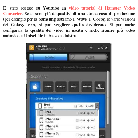
Youtube
video tutorial di Hamster Video
E' stato postato su
un
Converter
dispositivi di una stessa casa di produzione
. Se ci sono più
(
Samsung
Wave
Corby,
per esempio per la
abbiamo il
, il
le varie versioni
Galaxy
,
scegliere quello desiderato
dei
, ecc)
si può
. Si può anche
qualità del video in uscita
riunire più video
configurare la
e anche
Unisci file
andando su
in basso a sinistra.