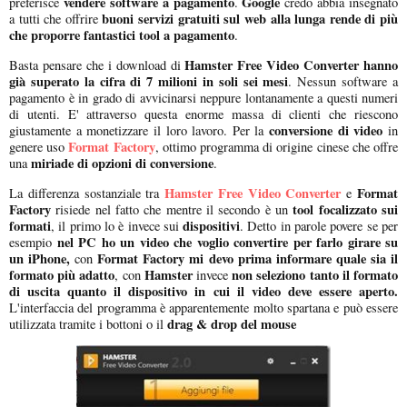
vendere software a pagamento
Google
preferisce
.
credo abbia insegnato
buoni servizi gratuiti sul web alla lunga rende di più
a tutti che offrire
che proporre fantastici tool a pagamento
.
Hamster Free Video Converter hanno
Basta pensare che i download di
già superato la cifra di 7 milioni in soli sei mesi
. Nessun software a
pagamento è in grado di avvicinarsi neppure lontanamente a questi numeri
di utenti. E' attraverso questa enorme massa di clienti che riescono
conversione di video
giustamente a monetizzare il loro lavoro. Per la
in
Format Factory
genere uso
, ottimo programma di origine cinese che offre
miriade di opzioni di conversione
una
.
Hamster Free Video Converter
Format
La differenza sostanziale tra
e
Factory
tool focalizzato sui
risiede nel fatto che mentre il secondo è un
formati
dispositivi
, il primo lo è invece sui
. Detto in parole povere se per
nel PC ho un video che voglio convertire per farlo girare su
esempio
un iPhone,
Format Factory mi devo prima informare quale sia il
con
formato più adatto
Hamster
non seleziono tanto il formato
, con
invece
di uscita quanto il dispositivo in cui il video deve essere aperto.
L'interfaccia del programma è apparentemente molto spartana e può essere
drag & drop del mouse
utilizzata tramite i bottoni o il