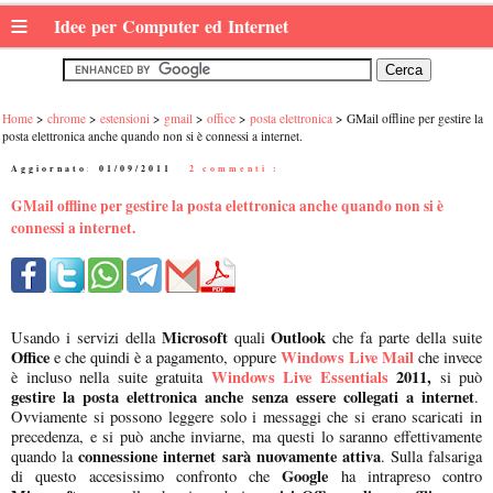
≡
Idee per Computer ed Internet
Home
chrome
estensioni
gmail
office
posta elettronica
GMail offline per gestire la
posta elettronica anche quando non si è connessi a internet.
Aggiornato:
01/09/2011
|
2 commenti :
GMail offline per gestire la posta elettronica anche quando non si è
connessi a internet.
Microsoft
Outlook
Usando i servizi della
quali
che fa parte della suite
Office
Windows Live Mail
e che quindi è a pagamento, oppure
che invece
Windows Live Essentials
2011,
è incluso nella suite gratuita
si può
gestire la posta elettronica anche senza essere collegati a internet
.
Ovviamente si possono leggere solo i messaggi che si erano scaricati in
precedenza, e si può anche inviarne, ma questi lo saranno effettivamente
connessione internet sarà nuovamente attiva
quando la
. Sulla falsariga
Google
di questo accesissimo confronto che
ha intrapreso contro