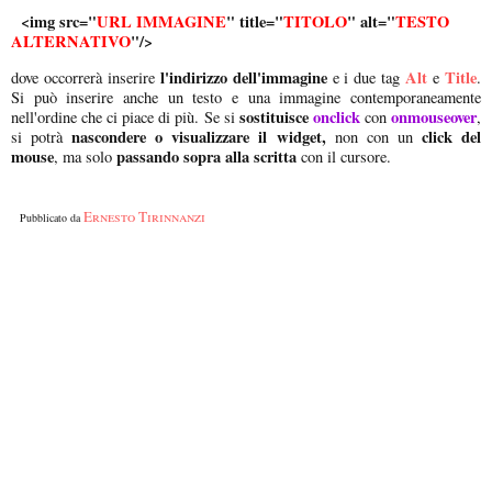
<img src="
URL IMMAGINE
" title="
TITOLO
" alt="
TESTO
ALTERNATIVO
"/>
l'indirizzo dell'immagine
Alt
Title
dove occorrerà inserire
e i due tag
e
.
Si può inserire anche un testo e una immagine contemporaneamente
sostituisce
onclick
onmouseover
nell'ordine che ci piace di più. Se si
con
,
nascondere o visualizzare il widget,
click del
si potrà
non con un
mouse
passando sopra alla scritta
, ma solo
con il cursore.
Ernesto Tirinnanzi
Pubblicato da