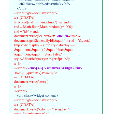
<h2 class='title'><data:title/></h2>
</b:if>
<script type='text/javascript'>
//<![CDATA[
if(typeof(rnd) == 'undefined') var rnd = '';
rnd = Math.floor(Math.random()*1000);
rnd = 'id-' + rnd;
onclick
document.write('<a href="#"
="tmp =
document.getElementById(&quot;' + rnd + '&quot;);
tmp.style.display = (tmp.style.display ==
&quot;none&quot;) ? &quot;block&quot; :
&quot;none&quot;; return false;"
style="float:left;margin-right:5px;">');
//]]>
<em>[+/-] Visualizza Widget</em>
</script>
<script type='text/javascript'>
//<![CDATA[
document.write('<\/a>');
//]]>
</script>
<div class='widget-content'>
<script type='text/javascript'>
//<![CDATA[
document.write('<div id="' + rnd + '"
style="display:none;">');