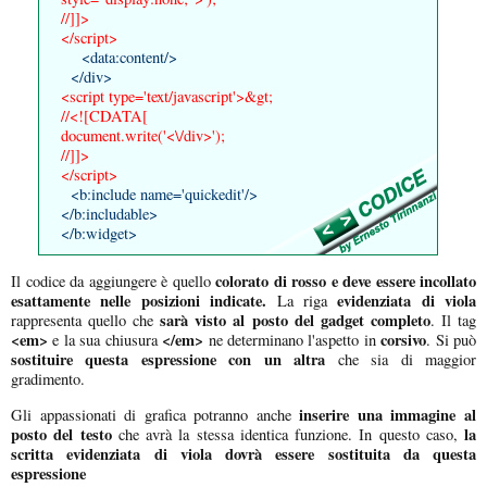
//]]>
</script>
<data:content/>
</div>
<script type='text/javascript'>&gt;
//<![CDATA[
document.write('<\/div>');
//]]>
</script>
<b:include name='quickedit'/>
</b:includable>
</b:widget>
colorato di rosso e deve essere incollato
Il codice da aggiungere è quello
esattamente nelle posizioni indicate.
evidenziata di viola
La riga
sarà visto al posto del gadget completo
rappresenta quello che
. Il tag
<em>
</em>
corsivo
e la sua chiusura
ne determinano l'aspetto in
. Si può
sostituire questa espressione con un altra
che sia di maggior
gradimento.
inserire una immagine al
Gli appassionati di grafica potranno anche
posto del testo
la
che avrà la stessa identica funzione. In questo caso,
scritta evidenziata di viola dovrà essere sostituita da questa
espressione