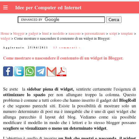
≡
Idee per Computer ed Internet
Home
blogger
gadget
html
modello
nascosto
personalizzare
script
template
widget
Come mostrare o nascondere il contenuto di un widget in Blogger.
Aggiornato:
25/04/2011
|
13 commenti :
Come mostrare o nascondere il contenuto di un widget in Blogger.
sidebar piena di widget,
Se avete la
sentirete certamente l'esigenza di
ottimizzare lo spazio
per non allungare troppo la colonna. Questo
BlogRoll
problema è comune a tutti coloro che hanno inserito il gadget del
e che seguono parecchi siti. Esiste la possibilità di mostrare solo un
numero determinato di post ma è innegabile che è uno di quei widget che
allunga parecchio il layout del blog. Vediamo come sia possibile
modificare il modello in modo che i lettori e lo stesso blogger possano
scegliere se visualizzare o meno un determinato widget
.
un link che mostri o nasconda il widget
L'obiettivo è quello di inserire