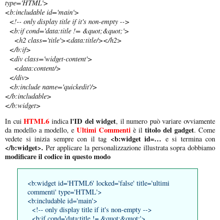
type='HTML'>
<b:includable id='main'>
<!-- only display title if it's non-empty -->
<b:if cond='data:title != &quot;&quot;'>
<h2 class='title'><data:title/></h2>
</b:if>
<div class='widget-content'>
<data:content/>
</div>
<b:include name='quickedit'/>
</b:includable>
</b:widget>
HTML6
l'ID del widget
In cui
indica
, il numero può variare ovviamente
Ultimi Commenti
titolo del gadget
da modello a modello, e
è il
. Come
<b:widget id=…
vedete si inizia sempre con il tag
e si termina con
</b:widget>.
Per applicare la personalizzazione illustrata sopra dobbiamo
modificare il codice in questo modo
<b:widget id='HTML6' locked='false' title='ultimi
commenti' type='HTML'>
<b:includable id='main'>
<!-- only display title if it's non-empty -->
<b:if cond='data:title != &quot;&quot;'>