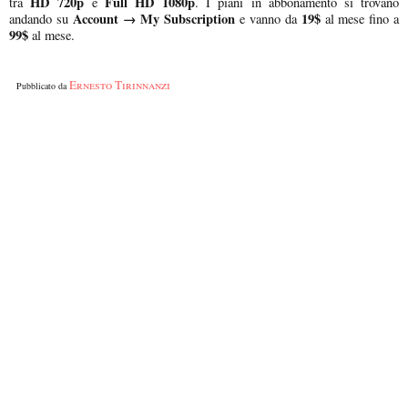
HD 720p
Full HD 1080p
tra
e
. I piani in abbonamento si trovano
Account →
My Subscription
19$
andando su
e vanno da
al mese fino a
99$
al mese.
Ernesto Tirinnanzi
Pubblicato da