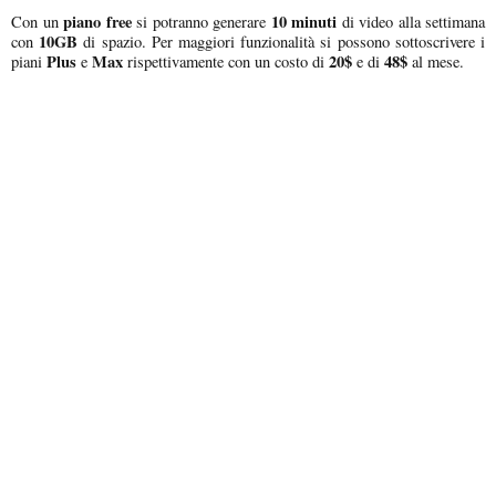
piano free
10 minuti
Con un
si potranno generare
di video alla settimana
10GB
con
di spazio. Per maggiori funzionalità si possono sottoscrivere i
Plus
Max
20$
48$
piani
e
rispettivamente con un costo di
e di
al mese.