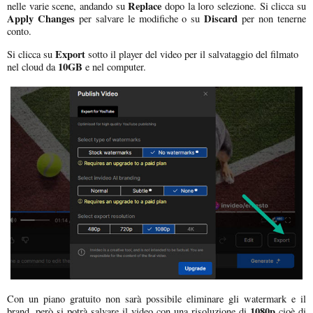
Replace
nelle varie scene, andando su
dopo la loro selezione. Si clicca su
Apply Changes
Discard
per salvare le modifiche o su
per non tenerne
conto.
Export
Si clicca su
sotto il player del video per il salvataggio del filmato
10GB
nel cloud da
e nel computer.
Con un piano gratuito non sarà possibile eliminare gli watermark e il
1080p
brand, però si potrà salvare il video con una risoluzione di
cioè di