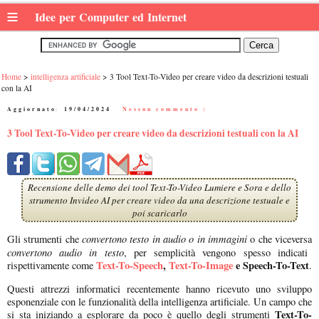
≡
Idee per Computer ed Internet
Home
intelligenza artificiale
3 Tool Text-To-Video per creare video da descrizioni testuali
con la AI
Aggiornato:
19/04/2024
|
Nessun commento :
3 Tool Text-To-Video per creare video da descrizioni testuali con la AI
Recensione delle demo dei tool Text-To-Video Lumiere e Sora e dello
strumento Invideo AI per creare video da una descrizione testuale e
poi scaricarlo
convertono testo in audio o in immagini
Gli strumenti che
o che viceversa
convertono audio in testo
, per semplicità vengono spesso indicati
Text-To-Speech
,
Text-To-Image
e Speech-To-Text
rispettivamente come
.
Questi attrezzi informatici recentemente hanno ricevuto uno sviluppo
esponenziale con le funzionalità della intelligenza artificiale. Un campo che
Text-To-
si sta iniziando a esplorare da poco è quello degli strumenti