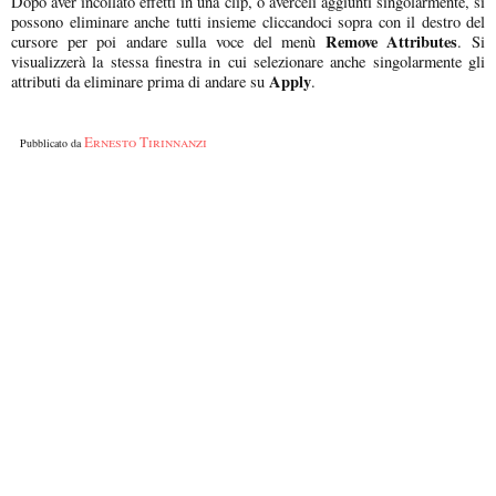
Dopo aver incollato effetti in una clip, o averceli aggiunti singolarmente, si
possono eliminare anche tutti insieme cliccandoci sopra con il destro del
Remove Attributes
cursore per poi andare sulla voce del menù
. Si
visualizzerà la stessa finestra in cui selezionare anche singolarmente gli
Apply
attributi da eliminare prima di andare su
.
Ernesto Tirinnanzi
Pubblicato da