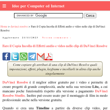
≡
Idee per Computer ed Internet
Home
davinci resolve
Fare il Copia Incolla di Effetti audio e video nelle clip di DaVinci
Resolve
Aggiornato:
21/11/2023
|
Nessun commento :
Fare il Copia Incolla di Effetti audio e video nelle clip di DaVinci Resolve
Come copiare gli attributi di una clip di DaVinci Resolve quali
impostazioni, effetti, plugin, keyframe e incollarli in altra clip anche
singolarmente
DaVinci Resolve
è il miglior editor gratuito per i video e permette di
Lite,
creare progetti di grande complessità, anche nella sua versione
a cui
DaVinci
mancano poche funzionalità rispetto alla versione a pagamento
Resolve Studio
. Inoltre può essere usato per il montaggio di film in modo
professionale anche nella versione gratuita.
Timeline
Quando si crea una
a partire da diverse clip video, per