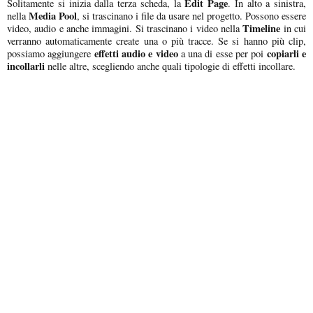
Edit Page
Solitamente si inizia dalla terza scheda, la
. In alto a sinistra,
Media Pool
nella
, si trascinano i file da usare nel progetto. Possono essere
Timeline
video, audio e anche immagini. Si trascinano i video nella
in cui
verranno automaticamente create una o più tracce. Se si hanno più clip,
effetti audio e video
copiarli e
possiamo aggiungere
a una di esse per poi
incollarli
nelle altre, scegliendo anche quali tipologie di effetti incollare.