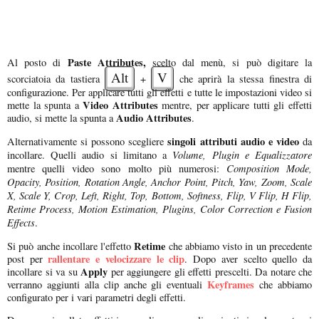
Paste Attributes,
Al posto di
scelto dal menù, si può digitare la
Alt
V
scorciatoia da tastiera
+
che aprirà la stessa finestra di
configurazione. Per applicare tutti gli effetti e tutte le impostazioni video si
Video Attributes
mette la spunta a
mentre, per applicare tutti gli effetti
Audio Attributes
audio, si mette la spunta a
.
singoli attributi audio e video
Alternativamente si possono scegliere
da
Volume, Plugin e Equalizzatore
incollare. Quelli audio si limitano a
Composition Mode,
mentre quelli video sono molto più numerosi:
Opacity, Position, Rotation Angle, Anchor Point, Pitch, Yaw, Zoom, Scale
X, Scale Y, Crop, Left, Right, Top, Bottom, Softness, Flip, V Flip, H Flip,
Retime Process, Motion Estimation, Plugins, Color Correction e Fusion
Effects
.
Retime
Si può anche incollare l'effetto
che abbiamo visto in un precedente
rallentare e velocizzare le clip
post per
. Dopo aver scelto quello da
Apply
incollare si va su
per aggiungere gli effetti prescelti. Da notare che
Keyframes
verranno aggiunti alla clip anche gli eventuali
che abbiamo
configurato per i vari parametri degli effetti.