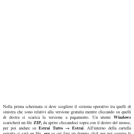
Nella prima schermata si deve scegliere il sistema operativo tra quelli di
sinistra che sono relativi alla versione gratuita mentre cliccando su quelli
Windows
di destra si scarica la versione a pagamento. Un utente
ZIP,
scaricherà un file
da aprire cliccandoci sopra con il destro del mouse,
Estrai Tutto → Estrai
per poi andare su
. All'interno della cartella
.exe
estratta ci sarà un file
su cui fare un doppio click per poi seguire le