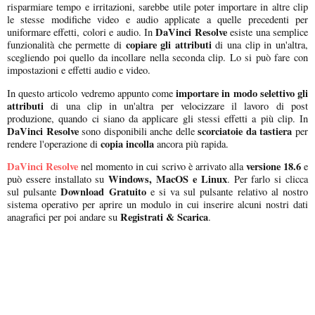
risparmiare tempo e irritazioni, sarebbe utile poter importare in altre clip
le stesse modifiche video e audio applicate a quelle precedenti per
DaVinci Resolve
uniformare effetti, colori e audio. In
esiste una semplice
copiare gli attributi
funzionalità che permette di
di una clip in un'altra,
scegliendo poi quello da incollare nella seconda clip. Lo si può fare con
impostazioni e effetti audio e video.
importare in modo selettivo gli
In questo articolo vedremo appunto come
attributi
di una clip in un'altra per velocizzare il lavoro di post
produzione, quando ci siano da applicare gli stessi effetti a più clip. In
DaVinci Resolve
scorciatoie da tastiera
sono disponibili anche delle
per
copia incolla
rendere l'operazione di
ancora più rapida.
DaVinci Resolve
versione 18.6
nel momento in cui scrivo è arrivato alla
e
Windows, MacOS e Linux
può essere installato su
. Per farlo si clicca
Download Gratuito
sul pulsante
e si va sul pulsante relativo al nostro
sistema operativo per aprire un modulo in cui inserire alcuni nostri dati
Registrati & Scarica
anagrafici per poi andare su
.