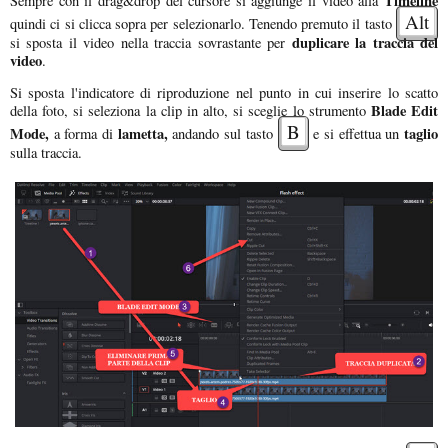
Timeline
Sempre con il drag&drop del cursore si aggiunge il video alla
Alt
quindi ci si clicca sopra per selezionarlo. Tenendo premuto il tasto
duplicare la traccia del
si sposta il video nella traccia sovrastante per
video
.
Si sposta l'indicatore di riproduzione nel punto in cui inserire lo scatto
Blade Edit
della foto, si seleziona la clip in alto, si sceglie lo strumento
B
Mode,
lametta,
taglio
a forma di
andando sul tasto
e si effettua un
sulla traccia.