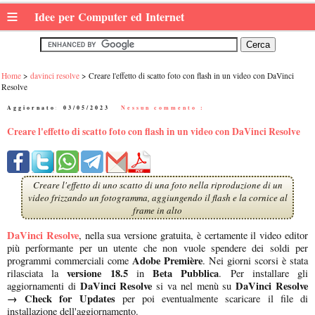
≡
Idee per Computer ed Internet
Home
davinci resolve
Creare l'effetto di scatto foto con flash in un video con DaVinci
Resolve
Aggiornato:
03/05/2023
|
Nessun commento :
Creare l'effetto di scatto foto con flash in un video con DaVinci Resolve
Creare l'effetto di uno scatto di una foto nella riproduzione di un
video frizzando un fotogramma, aggiungendo il flash e la cornice al
frame in alto
DaVinci Resolve
, nella sua versione gratuita, è certamente il video editor
più performante per un utente che non vuole spendere dei soldi per
Adobe Première
programmi commerciali come
. Nei giorni scorsi è stata
versione 18.5
Beta Pubblica
rilasciata la
in
. Per installare gli
DaVinci Resolve
DaVinci Resolve
aggiornamenti di
si va nel menù su
→ Check for Updates
per poi eventualmente scaricare il file di
installazione dell'aggiornamento.