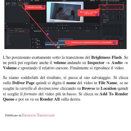
Brightness Flash
L'ho posizionato esattamente sotto la transizione del
. Se
volume
Inspector → Audio →
ne potrà poi regolare anche il
andando su
Volume
e spostando il relativo cursore. Finalmente si riproduce il video.
Se siamo soddisfatti del risultato, si passa al suo salvataggio. Si clicca
Deliver Page
nome
File Name
sulla
quindi si digita il
del video in
, se ne
cartella di destinazione
Browse
Location
sceglie la
cliccando su
in
quindi
formato
Add To Render
si sceglie il
del video più in basso. Si clicca su
Queue
Render All
e poi su va su
sulla destra.
Ernesto Tirinnanzi
Pubblicato da