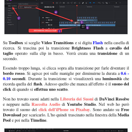
Toolbox
Video Transitions
Flash
Su
si sceglie
e si digita
nella casella di
Brightness Flash
cavallo del
ricerca. Si trascina poi la transizione
a
taglio
transizione
operato sulla clip in basso. Verrà creata una
di un
secondo.
Essendo troppo lunga, si clicca sopra alla transizione per farle diventare il
bordo rosso
0.6 -
. Si agisce poi sulle maniglie per diminuirne la durata a
0.10
secondi
luminosità
. Durante la transizione si visualizzerà una
che
flash
suono del
ricorda quella del
. Adesso quello che manca all'effetto è il
click
effettua uno scatto
di quando si
.
Libreria dei Suoni
DaVinci Resolve
Non ho trovato suoni adatti nella
di
Raccolta Audio
Youtube Studio
e neppure nella
di
. Nel web ho però
click dell'iPhone su Pixabay
Free
trovato il suono del
. Sono andato su
Download
Media
per scaricarlo. L'ho quindi trascinato nella finestra della
Pool
Timeline
e poi nella
.