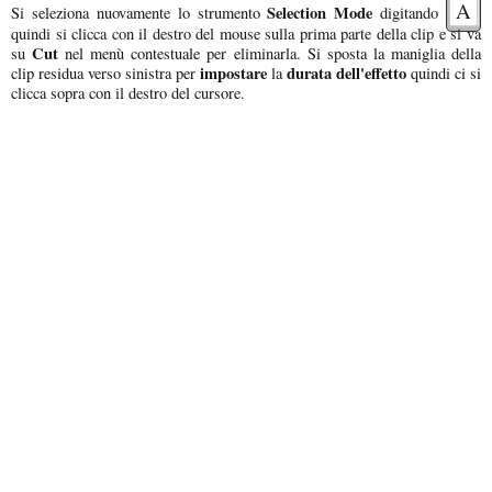
A
Selection Mode
Si seleziona nuovamente lo strumento
digitando
quindi si clicca con il destro del mouse sulla prima parte della clip e si va
Cut
su
nel menù contestuale per eliminarla. Si sposta la maniglia della
impostare
durata dell'effetto
clip residua verso sinistra per
la
quindi ci si
clicca sopra con il destro del cursore.