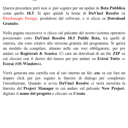
Beta Pubblica
Questa procedura però non si può seguire per un update in
18.5
DaVinci Resolve
come quello
. Si apre quindi la home di
su
Blackmagic Design
Download
, produttore del software, e si clicca su
Gratuito
.
Nella pagina successiva si clicca sul pulsante del nostro sistema operativo
DaVinci Resolve 18.5 Public Beta,
posizionato sotto
tra quelli di
sinistra, che sono relativi alla versione gratuita del programma. Si aprirà
un modulo da compilare, almeno nelle sue voci obbligatorie, per poi
Registrati & Scarica
ZIP
andare su
. Ci sarà un download di un file
su
Estrai Tutto ->
cui cliccare con il destro del mouse per poi andare su
Estrai (OS Windows).
.exe
Verrà generata una cartella con al suo interno un file
su cui fare un
doppio click per poi seguire le finestre di dialogo per completare
DaVinci Resolve
l'installazione. Quando si avvia
ci verrà mostrata la
Project Manager
New Project
finestra del
in cui andare sul pulsante
,
nome del progetto
Create
digitare il
e cliccare su
.