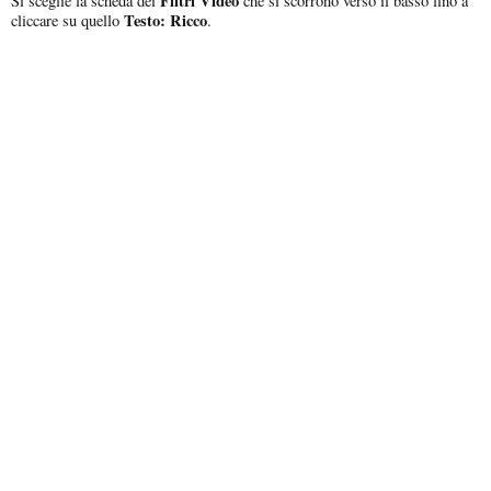
Filtri Video
Si sceglie la scheda dei
che si scorrono verso il basso fino a
Testo: Ricco
cliccare su quello
.