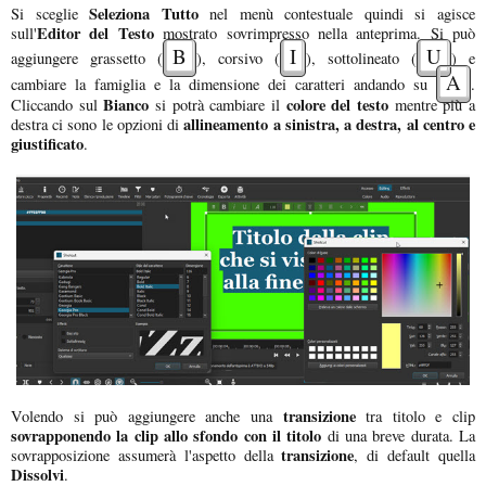
Seleziona Tutto
Si sceglie
nel menù contestuale quindi si agisce
Editor del Testo
sull'
mostrato sovrimpresso nella anteprima. Si può
B
I
U
aggiungere grassetto (
), corsivo (
), sottolineato (
) e
A
cambiare la famiglia e la dimensione dei caratteri andando su
.
Bianco
colore del testo
Cliccando sul
si potrà cambiare il
mentre più a
allineamento a sinistra, a destra, al centro e
destra ci sono le opzioni di
giustificato
.
transizione
Volendo si può aggiungere anche una
tra titolo e clip
sovrapponendo
la clip allo sfondo
con il titolo
di una breve durata. La
transizione
sovrapposizione assumerà l'aspetto della
, di default quella
Dissolvi
.