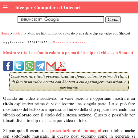
≡
Idee per Computer ed Internet
Home
shotcut
Mostrare titoli su sfondo colorato prima delle clip nei video con Shotcut
Aggiornato:
05/04/2023
|
Nessun commento :
Mostrare titoli su sfondo colorato prima delle clip nei video con Shotcut
Come mostrare titoli personalizzati su sfondo colorato prima di clip o
di foto in un video creato con Shotcut a cui aggiungere transizioni e
movimento
Quando un video è suddiviso in varie sezioni è opportuno mostrare un
titolo
esplicativo prima di visualizzarne una singola parte. Lo si può fare
mostrando del testo sovrimpresso all'inizio della clip oppure inserendo uno
colorato
sfondo
con il titolo della stessa sezione. Questo è possibile per
filmati divisi in clip ma anche per video di foto.
presentazione di immagini
Si può quindi creare una
con titoli e anche
con sottofondo musicale. In questo post vedremo come in generale si