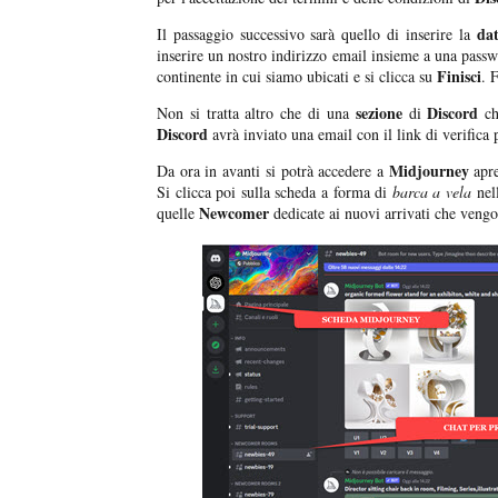
dat
Il passaggio successivo sarà quello di inserire la
inserire un nostro indirizzo email insieme a una pass
Finisci
continente in cui siamo ubicati e si clicca su
. 
sezione
Discord
Non si tratta altro che di una
di
ch
Discord
avrà inviato una email con il link di verifica p
Midjourney
Da ora in avanti si potrà accedere a
apr
Si clicca poi sulla scheda a forma di
barca a vela
nell
Newcomer
quelle
dedicate ai nuovi arrivati che veng