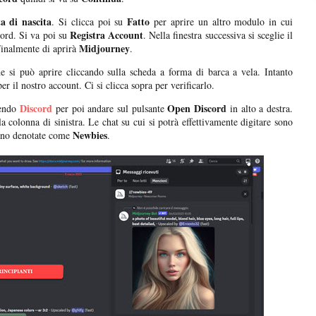
a di nascita
Fatto
. Si clicca poi su
per aprire un altro modulo in cui
Registra Account
word. Si va poi su
. Nella finestra successiva si sceglie il
Midjourney
Finalmente di aprirà
.
e si può aprire cliccando sulla scheda a forma di barca a vela. Intanto
er il nostro account. Ci si clicca sopra per verificarlo.
Discord
Open Discord
endo
per poi andare sul pulsante
in alto a destra.
a colonna di sinistra. Le chat su cui si potrà effettivamente digitare sono
Newbies
ono denotate come
.