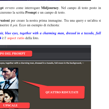
pt
Midjourney
ovvero come interrogare
. Nel campo di testo posto in
Prompt
izzeremo la scritta
e un campo di testo.
ruzioni
per creare la nostra prima immagine. Tra una query e un'altra si
nserire il
più
. Ecco un esempio di richiesta:
ir, blue eyes, together with a charming man, dressed in a tuxedo, full
4
aspect ratio
è l'
della foto.