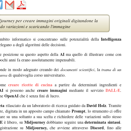
Midjourney per creare immagini originali digitandone la
ndo variazioni e scaricando l'immagine
Intelligenza
ambito informatico si concentrano sulle potenzialità della
legano a degli algoritmi delle decisioni.
AI
 posizione su questo aspetto della
ma quello di illustrare come con
pochi anni fa erano assolutamente impensabili.
sponde in modo adeguato creando dei
documenti scientifici
, la
trama di un
aurea
di qualsivoglia corso universitario.
creare ricette di cucina
come
a partire da determinati ingredienti e
AI
creare immagini
DALL·E
si possono anche
mediante il servizio
.
OpenAI
one
che è senza fini di lucro.
ta
David Holz
rilasciato da un laboratorio di ricerca guidato da
. Tramite
Prompt
re, digitata in un apposito campo chiamato
, lo strumento ci offre
are su una soltanto a sua scelta e richiedere delle variazioni sullo stesso
·E
Midjourney
determinata sintassi
è libero, su
dobbiamo seguire una
.
Midjourney,
Discord
egistrazione su
che avviene attraverso
, fino alle