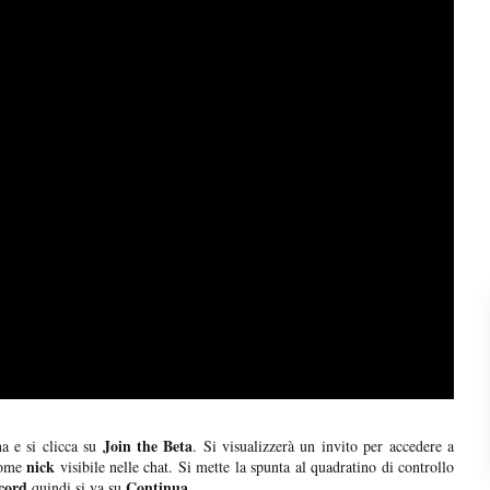
Join the Beta
a e si clicca su
. Si visualizzerà un invito per accedere a
nick
 come
visibile nelle chat. Si mette la spunta al quadratino di controllo
scord
Continua
quindi si va su
.