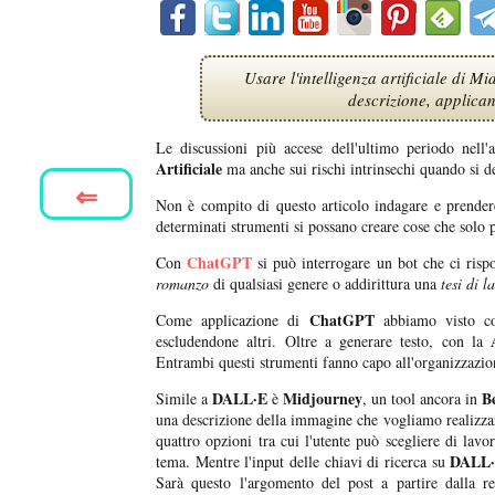
Usare l'intelligenza artificiale di 
descrizione, applica
Le discussioni più accese dell'ultimo periodo nell'
Artificiale
ma anche sui rischi intrinsechi quando si de
⇐
Non è compito di questo articolo indagare e prendere
determinati strumenti si possano creare cose che solo 
ChatGPT
Con
si può interrogare un bot che ci ri
romanzo
di qualsiasi genere o addirittura una
tesi di l
ChatGPT
Come applicazione di
abbiamo visto 
escludendone altri. Oltre a generare testo, con la
Entrambi questi strumenti fanno capo all'organizzazi
DALL·E
Midjourney
Be
Simile a
è
, un tool ancora in
una descrizione della immagine che vogliamo realizza
quattro opzioni tra cui l'utente può scegliere di lavor
DALL
tema. Mentre l'input delle chiavi di ricerca su
Sarà questo l'argomento del post a partire dalla r