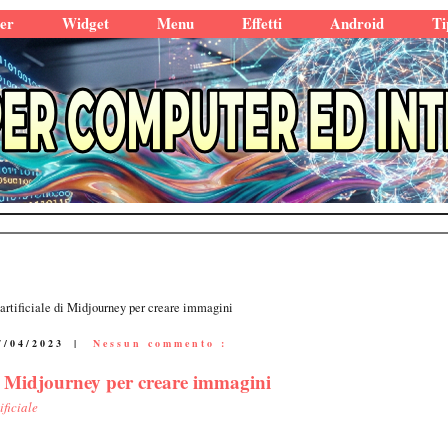
er
Widget
Menu
Effetti
Android
Ti
 artificiale di Midjourney per creare immagini
7/04/2023
|
Nessun commento :
 di Midjourney per creare immagini
ificiale