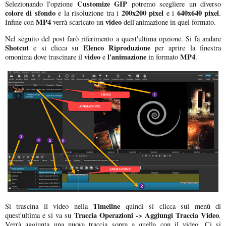
Customize GIP
Selezionando l'opzione
potremo scegliere un diverso
colore di sfondo
200x200 pixel
640x640 pixel
e la risoluzione tra i
e i
.
MP4
video
Infine con
verrà scaricato un
dell'animazione in quel formato.
Nel seguito del post farò riferimento a quest'ultima opzione. Si fa andare
Shotcut
Elenco Riproduzione
e si clicca su
per aprire la finestra
video
l'animazione
MP4
omonima dove trascinare il
e
in formato
.
Timeline
Si trascina il video nella
quindi si clicca sul menù di
Traccia Operazioni -> Aggiungi Traccia Video
quest'ultima e si va su
.
Verrà aggiunta una nuova traccia sopra a quella con il video. Ci si