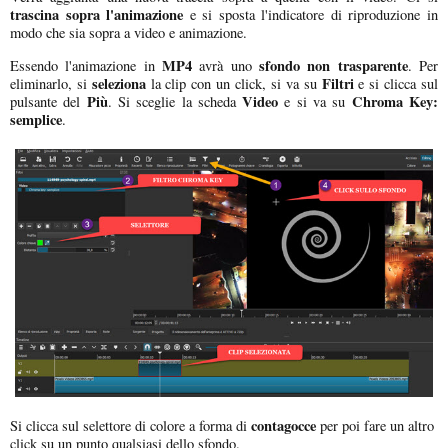
trascina sopra l'animazione
e si sposta l'indicatore di riproduzione in
modo che sia sopra a video e animazione.
MP4
sfondo non trasparente
Essendo l'animazione in
avrà uno
. Per
seleziona
Filtri
eliminarlo, si
la clip con un click, si va su
e si clicca sul
Più
Video
Chroma Key:
pulsante del
. Si sceglie la scheda
e si va su
semplice
.
contagocce
Si clicca sul selettore di colore a forma di
per poi fare un altro
click su un punto qualsiasi dello sfondo.