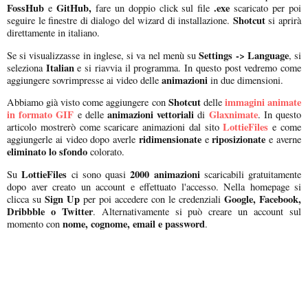
FossHub
GitHub,
.exe
e
fare un doppio click sul file
scaricato per poi
Shotcut
seguire le finestre di dialogo del wizard di installazione.
si aprirà
direttamente in italiano.
Settings -> Language
Se si visualizzasse in inglese, si va nel menù su
, si
Italian
seleziona
e si riavvia il programma. In questo post vedremo come
animazioni
aggiungere sovrimpresse ai video delle
in due dimensioni.
Shotcut
immagini animate
Abbiamo già visto come aggiungere con
delle
in formato GIF
animazioni vettoriali
Glaxnimate
e delle
di
. In questo
LottieFiles
articolo mostrerò come scaricare animazioni dal sito
e come
ridimensionate
riposizionate
aggiungerle ai video dopo averle
e
e averne
eliminato lo sfondo
colorato.
LottieFiles
2000 animazioni
Su
ci sono quasi
scaricabili gratuitamente
dopo aver creato un account e effettuato l'accesso. Nella homepage si
Sign Up
Google, Facebook,
clicca su
per poi accedere con le credenziali
Dribbble o Twitter
. Alternativamente si può creare un account sul
nome, cognome, email e password
momento con
.