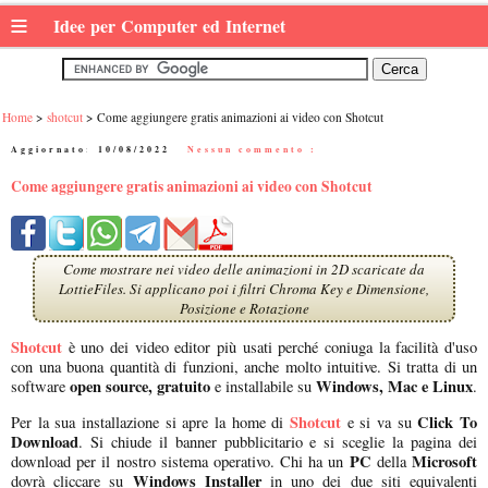
≡
Idee per Computer ed Internet
Home
shotcut
Come aggiungere gratis animazioni ai video con Shotcut
Aggiornato:
10/08/2022
|
Nessun commento :
Come aggiungere gratis animazioni ai video con Shotcut
Come mostrare nei video delle animazioni in 2D scaricate da
LottieFiles. Si applicano poi i filtri Chroma Key e Dimensione,
Posizione e Rotazione
Shotcut
è uno dei video editor più usati perché coniuga la facilità d'uso
con una buona quantità di funzioni, anche molto intuitive. Si tratta di un
open source, gratuito
Windows, Mac e Linux
software
e installabile su
.
Shotcut
Click To
Per la sua installazione si apre la home di
e si va su
Download
. Si chiude il banner pubblicitario e si sceglie la pagina dei
PC
Microsoft
download per il nostro sistema operativo. Chi ha un
della
Windows Installer
dovrà cliccare su
in uno dei due siti equivalenti