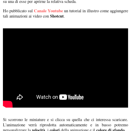
su una di esse per aprirne la relativa scheda.
Canale Youtube
Ho pubblicato sul
un tutorial in illustro come aggiungere
Shotcut
tali animazioni ai video con
.
Si scorrono le miniature e si clicca su quella che ci interessa scaricare.
L'animazione verrà riprodotta automaticamente e in basso potremo
velocità
colori
colore di sfondo
personalizzare la
, i
della animazione e il
.