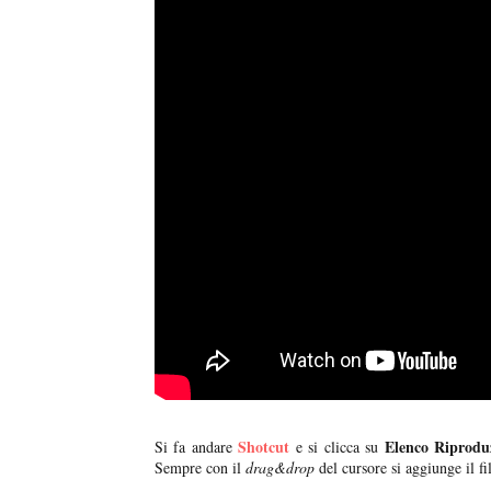
Shotcut
Elenco Riprodu
Si fa andare
e si clicca su
Sempre con il
drag&drop
del cursore si aggiunge il fi