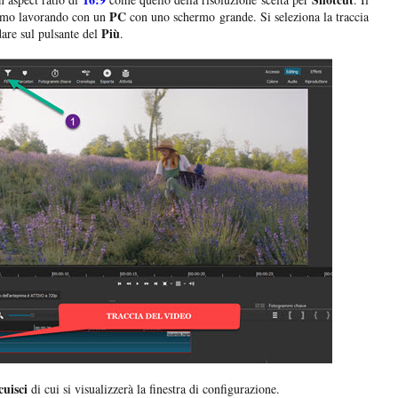
PC
amo lavorando con un
con uno schermo grande. Si seleziona la traccia
Più
are sul pulsante del
.
cuisci
di cui si visualizzerà la finestra di configurazione.