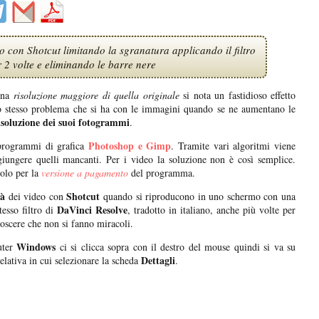
 con Shotcut limitando la sgranatura applicando il filtro
 2 volte e eliminando le barre nere
una
risoluzione maggiore
di quella originale
si nota un fastidioso effetto
llo stesso problema che si ha con le immagini quando se ne aumentano le
isoluzione dei suoi fotogrammi
.
Photoshop e Gimp
 programmi di grafica
. Tramite vari algoritmi viene
ggiungere quelli mancanti. Per i video la soluzione non è così semplice.
olo per la
versione a pagamento
del programma.
tà
Shotcut
dei video con
quando si riproducono in uno schermo con una
DaVinci Resolve
esso filtro di
, tradotto in italiano, anche più volte per
noscere che non si fanno miracoli.
Windows
uter
ci si clicca sopra con il destro del mouse quindi si va su
Dettagli
elativa in cui selezionare la scheda
.