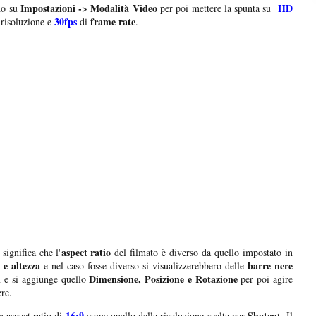
Impostazioni -> Modalità Video
HD
o su
per poi mettere la spunta su
30fps
frame rate
risoluzione e
di
.
aspect ratio
 significa che l'
del filmato è diverso da quello impostato in
 e altezza
barre nere
e nel caso fosse diverso si visualizzerebbero delle
ri
Dimensione, Posizione e Rotazione
e si aggiunge quello
per poi agire
ere.
16:9
Shotcut
 aspect ratio di
come quello della risoluzione scelta per
. Il