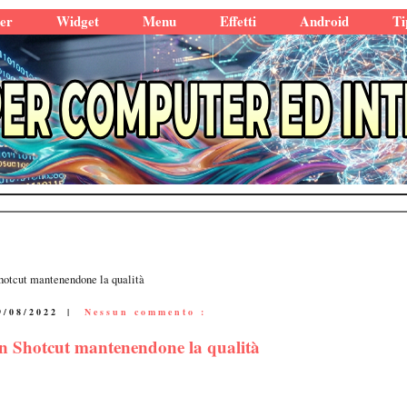
er
Widget
Menu
Effetti
Android
Ti
hotcut mantenendone la qualità
9/08/2022
|
Nessun commento :
on Shotcut mantenendone la qualità