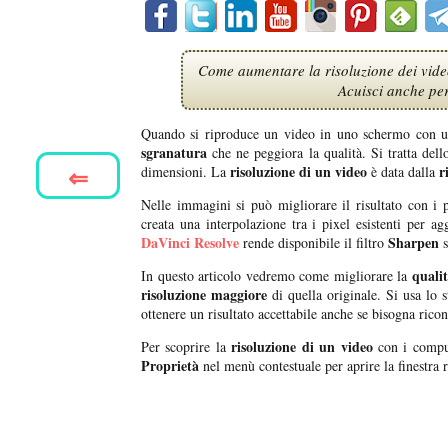
Come aumentare la risoluzione dei video
Acuisci anche per
Quando si riproduce un video in uno schermo con 
sgranatura
che ne peggiora la qualità. Si tratta de
⇐
risoluzione di un video
r
dimensioni. La
è data dalla
Nelle immagini si può migliorare il risultato con i
creata una interpolazione tra i pixel esistenti per a
DaVinci Resolve
Sharpen
rende disponibile il filtro
s
quali
In questo articolo vedremo come migliorare la
risoluzione maggiore
di quella originale. Si usa lo st
ottenere un risultato accettabile anche se bisogna rico
risoluzione di un video
Per scoprire la
con i comp
Proprietà
nel menù contestuale per aprire la finestra r