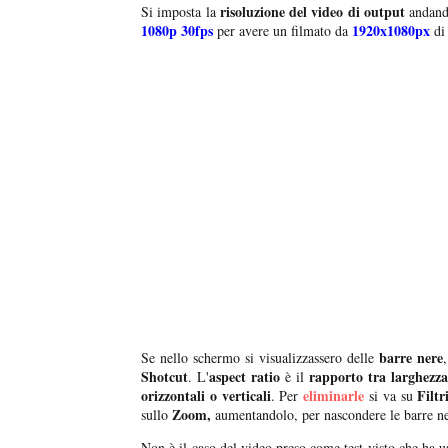
risoluzione del video di output
Si imposta la
andand
1080p 30fps
1920x1080px
per avere un filmato da
di 
barre nere
Se nello schermo si visualizzassero delle
,
Shotcut
aspect ratio
rapporto tra larghezza
. L'
è il
orizzontali o verticali
eliminarle
Filt
. Per
si va su
Zoom,
sullo
aumentandolo, per nascondere le barre n
Non è il caso del video preso come test visto che ha un