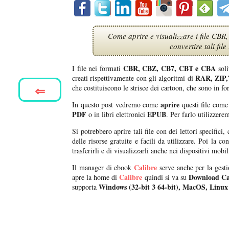
Come aprire e visualizzare i file CB
convertire tali fi
CBR, CBZ, CB7, CBT e CBA
I file nei formati
soli
RAR, ZIP,
creati rispettivamente con gli algoritmi di
⇐
che costituiscono le strisce dei cartoon, che sono in f
aprire
In questo post vedremo come
questi file come
PDF
EPUB
o in libri elettronici
. Per farlo utilizzere
Si potrebbero aprire tali file con dei lettori specifici
delle risorse gratuite e facili da utilizzare. Poi la c
trasferirli e di visualizzarli anche nei dispositivi mob
Calibre
Il manager di ebook
serve anche per la gesti
Calibre
Download Ca
apre la home di
quindi si va su
Windows (32-bit 3 64-bit), MacOS, Linux
supporta