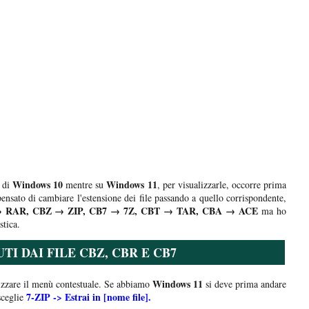
Windows 10
Windows 11
e di
mentre su
, per visualizzarle, occorre prima
ensato di cambiare l'estensione dei file passando a quello corrispondente,
 RAR, CBZ → ZIP, CB7 → 7Z, CBT → TAR, CBA → ACE
ma ho
stica.
I DAI FILE CBZ, CBR E CB7
Windows 11
alizzare il menù contestuale. Se abbiamo
si deve prima andare
7-ZIP -> Estrai in [nome file].
sceglie