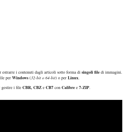
singoli file
 estrarre i contenuti dagli articoli sotto forma di
di immagini.
Windows
Linux
file per
(
32-bit o 64-bit
) o per
.
CBR, CBZ
CB7
Calibre
7-ZIP
gestire i file
e
con
e
.