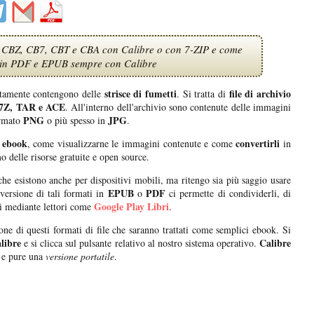
R, CBZ, CB7, CBT e CBA con Calibre o con 7-ZIP e come
le in PDF e EPUB sempre con Calibre
strisce di fumetti
file di archivio
tamente contengono delle
. Si tratta di
7Z, TAR e ACE
. All'interno dell'archivio sono contenute delle immagini
PNG
JPG
ormato
o più spesso in
.
ebook
convertirli
, come visualizzarne le immagini contenute e come
in
mo delle risorse gratuite e open source.
, che esistono anche per dispositivi mobili, ma ritengo sia più saggio usare
EPUB
PDF
onversione di tali formati in
o
ci permette di condividerli, di
Google Play Libri
ili mediante lettori come
.
one di questi formati di file che saranno trattati come semplici ebook. Si
libre
Calibre
e si clicca sul pulsante relativo al nostro sistema operativo.
e pure una
versione portatile
.