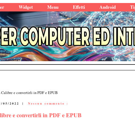
er
Widget
Menu
Effetti
Android
Ti
 Calibre e convertirli in PDF e EPUB
5/05/2022
|
Nessun commento :
ibre e convertirli in PDF e EPUB