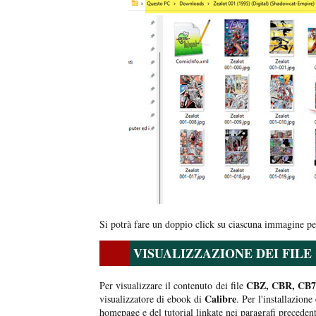
Si potrà fare un doppio click su ciascuna immagine per
VISUALIZZAZIONE DEI FILE 
CBZ, CBR, CB7
Per visualizzare il contenuto dei file
Calibre
visualizzatore di ebook di
. Per l'installazion
homepage e del tutorial linkate nei paragrafi precedenti